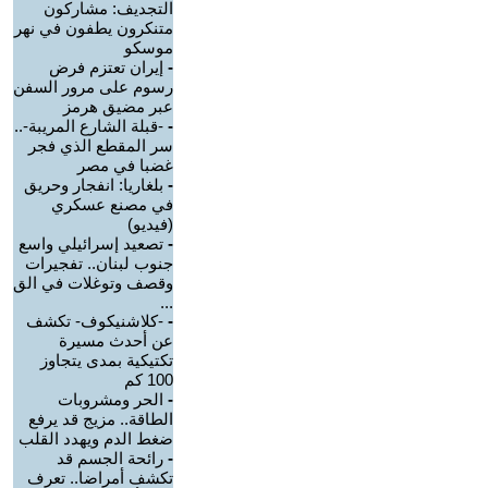
التجديف: مشاركون
متنكرون يطفون في نهر
موسكو
-
إيران تعتزم فرض
رسوم على مرور السفن
عبر مضيق هرمز
-
-قبلة الشارع المريبة-..
سر المقطع الذي فجر
غضبا في مصر
-
بلغاريا: انفجار وحريق
في مصنع عسكري
(فيديو)
-
تصعيد إسرائيلي واسع
جنوب لبنان.. تفجيرات
وقصف وتوغلات في الق
...
-
-كلاشنيكوف- تكشف
عن أحدث مسيرة
تكتيكية بمدى يتجاوز
100 كم
-
الحر ومشروبات
الطاقة.. مزيج قد يرفع
ضغط الدم ويهدد القلب
-
رائحة الجسم قد
تكشف أمراضا.. تعرف