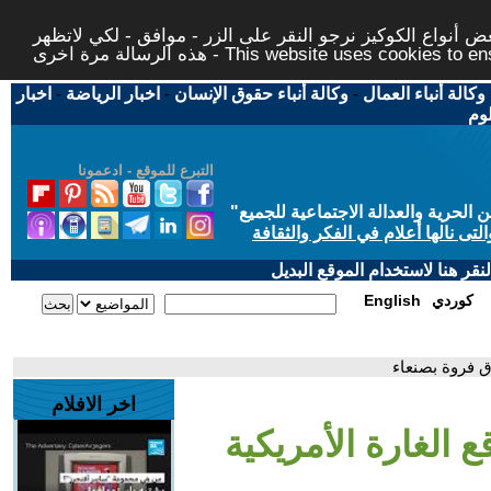
 أنواع الكوكيز نرجو النقر على الزر - موافق - لكي لاتظهر
This website uses cookies to ensure you ge
وكالة أنباء العمال
-
وكالة أنباء حقوق الإنسان
-
اخبار الرياضة
-
اخبار
لوم
التبرع للموقع - ادعمونا
حرية والعدالة الاجتماعية للجميع
"
تى نالها أعلام في الفكر والثقافة
قر هنا لاستخدام الموقع البديل
كوردي
English
ق فروة بصنعاء
اخر الافلام
 الغارة الأمريكية