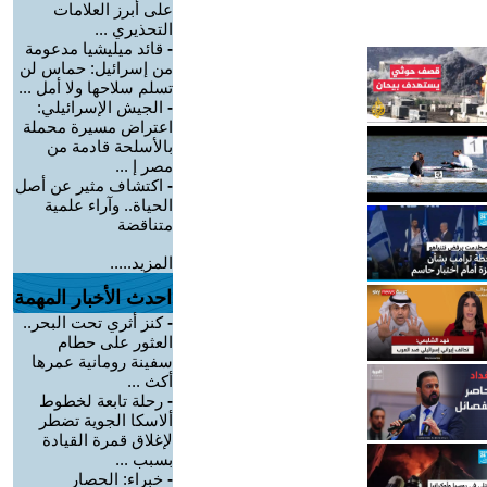
على أبرز العلامات
التحذيري ...
-
قائد ميليشيا مدعومة
من إسرائيل: حماس لن
تسلم سلاحها ولا أمل ...
-
الجيش الإسرائيلي:
اعتراض مسيرة محملة
بالأسلحة قادمة من
مصر إ ...
-
اكتشاف مثير عن أصل
الحياة.. وآراء علمية
متناقضة
المزيد.....
احدث الأخبار المهمة
-
كنز أثري تحت البحر..
العثور على حطام
سفينة رومانية عمرها
أكث ...
-
رحلة تابعة لخطوط
ألاسكا الجوية تضطر
لإغلاق قمرة القيادة
بسبب ...
-
خبراء: الحصار