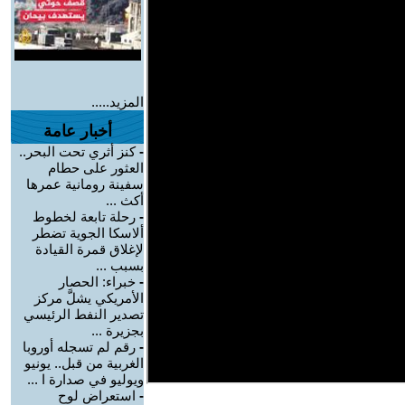
المزيد.....
أخبار عامة
-
كنز أثري تحت البحر..
العثور على حطام
سفينة رومانية عمرها
أكث ...
-
رحلة تابعة لخطوط
ألاسكا الجوية تضطر
لإغلاق قمرة القيادة
بسبب ...
-
خبراء: الحصار
الأمريكي يشلَّ مركز
تصدير النفط الرئيسي
بجزيرة ...
-
رقم لم تسجله أوروبا
الغربية من قبل.. يونيو
ويوليو في صدارة ا ...
-
استعراض لوح