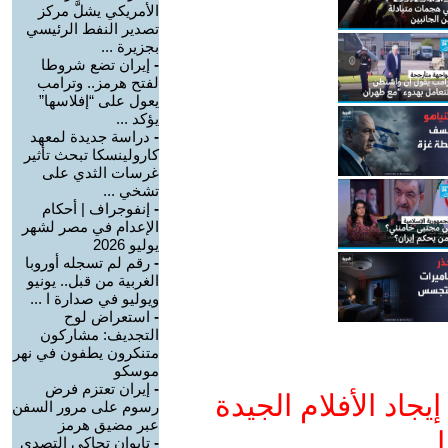
الأمريكي يشلَّ مركز
تصدير النفط الرئيسي
بجزيرة ...
-
إيران تضع شروطا
لفتح هرمز.. وترامب
يعول على “إفلاسها”
يؤكد ...
-
دراسة جديدة لمعهد
كارولينسكا تبحث تأثير
غرسات الثدي على
تشخي ...
-
إنفوجراف | أحكام
الإعدام في مصر لشهر
يوليو 2026
-
رقم لم تسجله أوروبا
الغربية من قبل.. يونيو
ويوليو في صدارة ا ...
-
استعراض لوح
التجديف: مشاركون
متنكرون يطفون في نهر
موسكو
-
إيران تعتزم فرض
جاد الأفلام الجيدة
رسوم على مرور السفن
عبر مضيق هرمز
ا
-
تايوان تحاكي التصدي