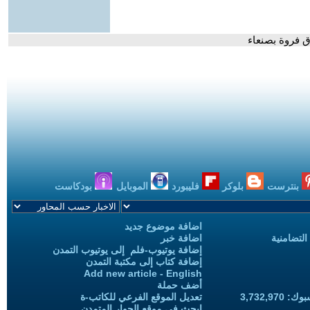
ق فروة بصنعاء
بنترست
بلوكر
فليبورد
الموبايل
بودكاست
اضافة موضوع جديد
التضامنية
اضافة خبر
إضافة يوتيوب-فلم إلى يوتيوب التمدن
إضافة كتاب إلى مكتبة التمدن
Add new article - English
أضف حملة
3,732,97
تعديل الموقع الفرعي للكاتب-ة
ابحث في موقع الحوار المتمدن