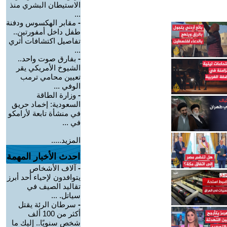
الاستيطان البشري منذ
...
-
مقابر الهكسوس ودفنة
طفل داخل أمفورتين..
تفاصيل اكتشافات أثري
...
-
بفارق صوت واحد..
الشيوخ الأمريكي يقر
تعيين محامي ترمب
الوفي ...
-
وزارة الطاقة
السعودية: إخماد حريق
في منشأة تابعة لأرامكو
في ...
المزيد.....
احدث الأخبار المهمة
-
آلاف الأشخاص
يتوافدون لإحياء أحد أبرز
تقاليد الصيف في
سياتل. ...
-
سرطان الرئة يقتل
أكثر من 100 ألف
شخص سنويًا.. إليك ما