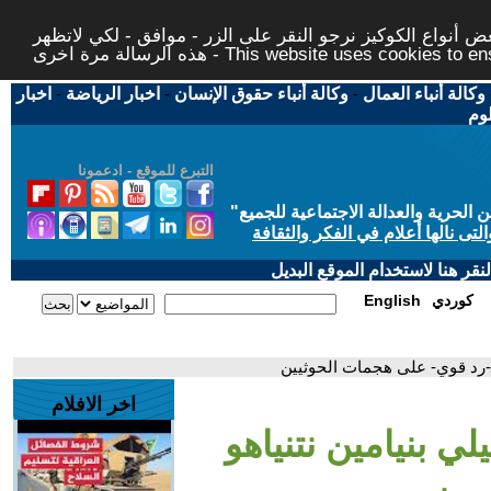
 أنواع الكوكيز نرجو النقر على الزر - موافق - لكي لاتظهر
This website uses cookies to ensure you ge
وكالة أنباء العمال
-
وكالة أنباء حقوق الإنسان
-
اخبار الرياضة
-
اخبار
لوم
التبرع للموقع - ادعمونا
حرية والعدالة الاجتماعية للجميع
"
تى نالها أعلام في الفكر والثقافة
قر هنا لاستخدام الموقع البديل
كوردي
English
 بـ-رد قوي- على هجمات الحوثيين
اخر الافلام
لي بنيامين نتنياهو