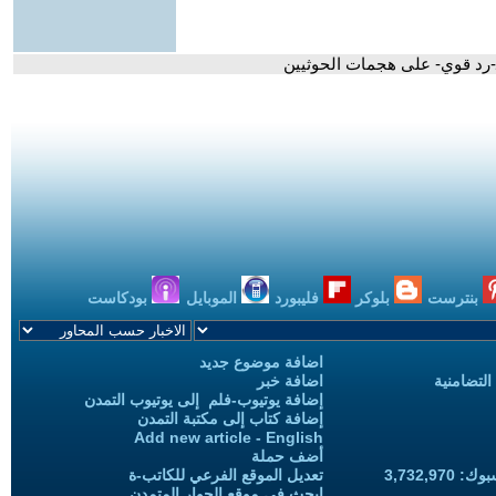
 بـ-رد قوي- على هجمات الحوثيين
بنترست
بلوكر
فليبورد
الموبايل
بودكاست
اضافة موضوع جديد
التضامنية
اضافة خبر
إضافة يوتيوب-فلم إلى يوتيوب التمدن
إضافة كتاب إلى مكتبة التمدن
Add new article - English
أضف حملة
3,732,97
تعديل الموقع الفرعي للكاتب-ة
ابحث في موقع الحوار المتمدن