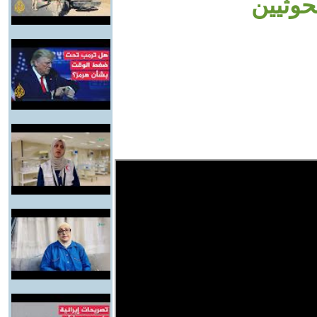
حوثيين