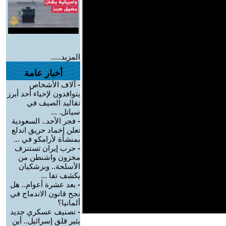
المزيد.....
أخبار عامة
-
آلاف الأشخاص
يتوافدون لإحياء أحد أبرز
تقاليد الصيف في
سياتل. ...
-
فجر الأحد.. السعودية
تعلن إخماد حريق اندلع
بمنشأة لأرامكو في ...
-
حرب إيران تستنزف
مخزون واشنطن من
الأسلحة.. وبزشكيان
يكشف تفا ...
-
بعد عشرة أعوام.. هل
نجح قانون الاندماج في
ألمانيا؟
-
تصنيف عسكري جديد
يثير قلق إسرائيل.. أين