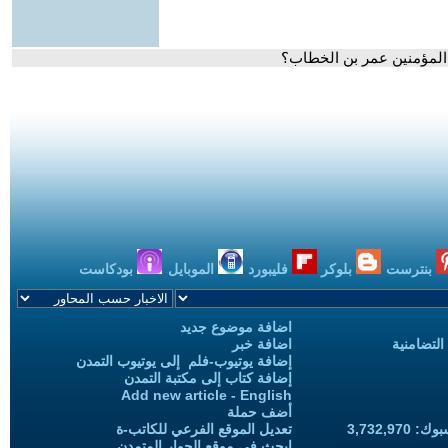
 المؤمنين عمر بن الخطاب؟
بنترست
بلوكر
فليبورد
الموبايل
بودكاست
اضافة موضوع جديد
التضامنية
اضافة خبر
إضافة يوتيوب-فلم إلى يوتيوب التمدن
إضافة كتاب إلى مكتبة التمدن
Add new article - English
أضف حملة
3,732,97
تعديل الموقع الفرعي للكاتب-ة
ابحث في موقع الحوار المتمدن