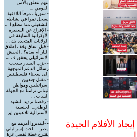
بتهم تتعلق بالأمن
القومي ...
-
سوريا.. مرفأ اللاذقية
يسجل نموا في نشاطه
التشغيلي منذ مطلع ا ...
-
الإفراج عن السفيرة
الأوكرانية السابقة في
الولايات المتحدة بك ...
-
قبل اتفاق وقف إطلاق
النار أم بعده؟.. الجيش
الإسرائيلي يحقق ف ...
-
حزب اليسار يسحب
رسائل الدعم الموجهة
إلى سجناء فلسطينيين
-
مقتل جنديين
إسرائيليين ومواطن
لبناني تزامناً مع الجولة
الساب ...
-
رفضتا ترديد النشيد
الوطني.. الجنسية
الأسترالية للاعبتين إيرا
...
جاد الأفلام الجيدة
-
-ليتدبروا أمرهم مع
مصر-.. باحث إسرائيلي
ا
يقترح خطة لفصل غزة