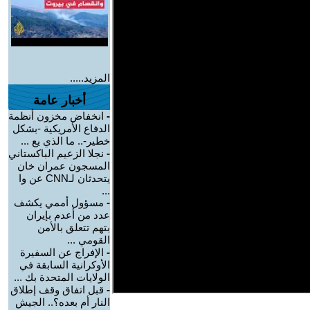
المزيد.....
أخبار عامة
-
انخفاض مخزون أنظمة
الدفاع الأمريكية -بشكل
خطير-.. ما الذي يع ...
-
نجلا الزعيم الباكستاني
المسجون عمران خان
يتحدثان لـCNN عن وا
...
-
مسؤول أممي يكشف
عدد من أعدم بإيران
بتهم تتعلق بالأمن
القومي ...
-
الإفراج عن السفيرة
الأوكرانية السابقة في
الولايات المتحدة بك ...
-
قبل اتفاق وقف إطلاق
النار أم بعده؟.. الجيش