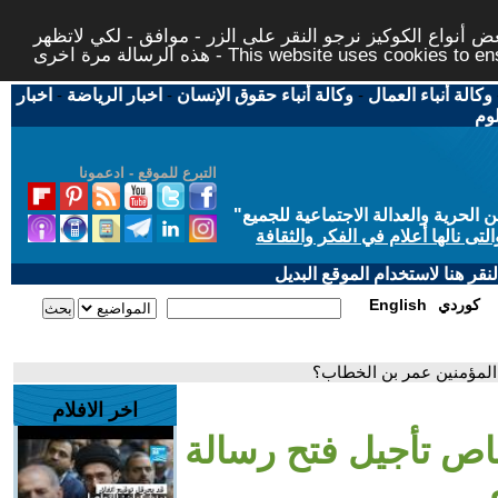
 أنواع الكوكيز نرجو النقر على الزر - موافق - لكي لاتظهر
This website uses cookies to ensure you ge
وكالة أنباء العمال
-
وكالة أنباء حقوق الإنسان
-
اخبار الرياضة
-
اخبار
لوم
التبرع للموقع - ادعمونا
حرية والعدالة الاجتماعية للجميع
"
تى نالها أعلام في الفكر والثقافة
قر هنا لاستخدام الموقع البديل
كوردي
English
 المؤمنين عمر بن الخطاب؟
اخر الافلام
اص تأجيل فتح رسالة