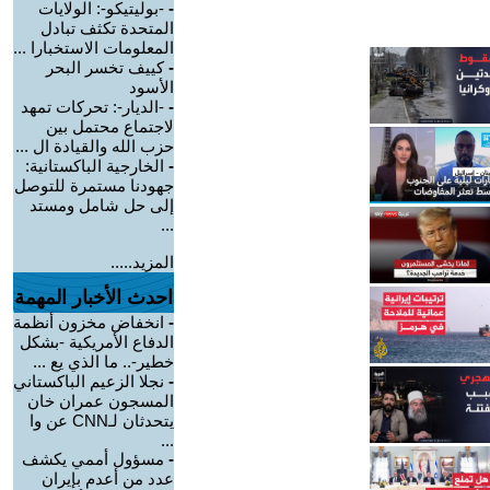
-
-بوليتيكو-: الولايات
المتحدة تكثف تبادل
المعلومات الاستخبارا ...
-
كييف تخسر البحر
الأسود
-
-الديار-: تحركات تمهد
لاجتماع محتمل بين
حزب الله والقيادة ال ...
-
الخارجية الباكستانية:
جهودنا مستمرة للتوصل
إلى حل شامل ومستد
...
المزيد.....
احدث الأخبار المهمة
-
انخفاض مخزون أنظمة
الدفاع الأمريكية -بشكل
خطير-.. ما الذي يع ...
-
نجلا الزعيم الباكستاني
المسجون عمران خان
يتحدثان لـCNN عن وا
...
-
مسؤول أممي يكشف
عدد من أعدم بإيران