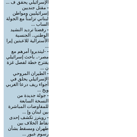
الإسرائيلي يحقق ف ...
-
مقتل جنديين
إسرائيليين ومواطن
لبناني تزامناً مع الجولة
الساب ...
-
رفضتا ترديد النشيد
الوطني.. الجنسية
الأسترالية للاعبتين إيرا
...
-
-ليتدبروا أمرهم مع
مصر-.. باحث إسرائيلي
يقترح خطة لفصل غزة
ن ...
-
الطيران المروحي
الإسرائيلي يحلق في
أجواء ريف درعا الغربي
ويخ ...
-
جولة جديدة من
النسخة السابعة
للمفاوضات المباشرة
بين لبنان وإ ...
-
رويترز تكشف إحدى
نقاط الخلاف بين
طهران ومسقط بشأن
رسوم عبور ...