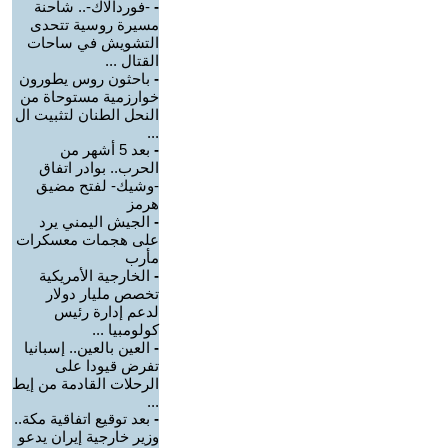
-
-فوردالاك-.. شاحنة
مسيرة روسية تتحدى
التشويش في ساحات
القتال ...
-
باحثون روس يطورون
خوارزمية مستوحاة من
النحل الطنان لتثبيت ال
...
-
بعد 5 أشهر من
الحرب.. بوادر اتفاق
-وشيك- لفتح مضيق
هرمز
-
الجيش اليمني يرد
على هجمات معسكرات
مأرب
-
الخارجية الأمريكية
تخصص مليار دولار
لدعم إدارة رئيس
كولومبيا ...
-
العين بالعين.. إسبانيا
تفرض قيودا على
الرحلات القادمة من إيط
...
-
بعد توقيع اتفاقية مكة..
وزير خارجية إيران يدعو