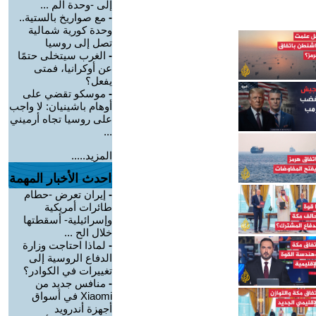
إلى -وحدة الم ...
-
مع صواريخ بالستية..
وحدة كورية شمالية
تصل إلى روسيا
-
الغرب سيتخلى حتمًا
عن أوكرانيا، فمتى
يفعل؟
-
موسكو تقضي على
أوهام باشينيان: لا واجب
على روسيا تجاه أرميني
...
المزيد.....
احدث الأخبار المهمة
-
إيران تعرض -حطام
طائرات أمريكية
وإسرائيلية- أسقطتها
خلال الح ...
-
لماذا احتاجت وزارة
الدفاع الروسية إلى
تغييرات في الكوادر؟
-
منافس جديد من
Xiaomi في أسواق
أجهزة أندرويد