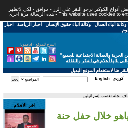
 أنواع الكوكيز نرجو النقر على الزر - موافق - لكي لاتظهر
This website uses cookies to ensure you ge
وكالة أنباء العمال
-
وكالة أنباء حقوق الإنسان
-
اخبار الرياضة
-
اخبار
لوم
التبرع للموقع - ادعمونا
حرية والعدالة الاجتماعية للجميع
"
تى نالها أعلام في الفكر والثقافة
قر هنا لاستخدام الموقع البديل
كوردي
English
فاف نجله تغضب إسرائيلين
اخر الافلام
ياهو خلال حفل حنة