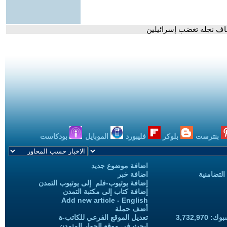
فاف نجله تغضب إسرائيلين
بنترست
بلوكر
فليبورد
الموبايل
بودكاست
اضافة موضوع جديد
التضامنية
اضافة خبر
إضافة يوتيوب-فلم إلى يوتيوب التمدن
إضافة كتاب إلى مكتبة التمدن
Add new article - English
أضف حملة
3,732,97
تعديل الموقع الفرعي للكاتب-ة
ابحث في موقع الحوار المتمدن