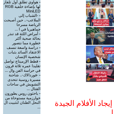
-
هواوي تطلق أول تلفاز
لها بإضاءة خلفية RGB
MiniLED
-
-الشباب إلى
الملاعب-.. حين أصبحت
الرياضة مسرحا
جماهيريا في ا ...
-
أمراض اللثة قد تنذر
بحالة صحية أكثر
خطورة مما نتصور
-
دراسة واسعة تنسف
الاعتقاد السائد بثبات
شخصية الإنسان
-
قطط الإرميتاج تواصل
تقليدا عمره ثلاثة قرون
في حراسة الفن وال ...
-
-فوردالاك-.. شاحنة
مسيرة روسية تتحدى
التشويش في ساحات
القتال ...
-
باحثون روس يطورون
خوارزمية مستوحاة من
جاد الأفلام الجيدة
النحل الطنان لتثبيت ال
...
ا