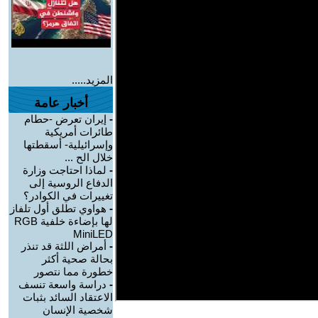
المزيد.....
أخبار عامة
-
إيران تعرض -حطام
طائرات أمريكية
وإسرائيلية- أسقطتها
خلال الح ...
-
لماذا احتاجت وزارة
الدفاع الروسية إلى
تغييرات في الكوادر؟
-
هواوي تطلق أول تلفاز
لها بإضاءة خلفية RGB
MiniLED
-
أمراض اللثة قد تنذر
بحالة صحية أكثر
خطورة مما نتصور
-
دراسة واسعة تنسف
الاعتقاد السائد بثبات
شخصية الإنسان