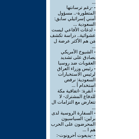
...
-
-رغم ترسانتها
المتطورة-.. مسؤول
أمني إسرائيلي سابق:
السعودية ...
-
لدغات الأفاعي ليست
عشوائية.. دراسة تكشف
مَن هم الأكثر عرضة ل
...
-
الشيوخ الأمريكي
يصادق على تشديد
العقوبات ضد روسيا
-
رئيس وزراء العراق
لرئيس الاستخبارات
السعودية: نرفض
استخدام أ ...
-
أنقرة: -اتفاقية مكة
للدفاع المشترك- لا
تتعارض مع التزامات ال
...
-
السفارة الروسية لدى
برلين: السياسيون
المحرضون على الحرب
هم ا ...
-
-يديعوت أحرونوت-: