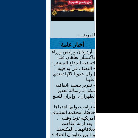
المزيد.....
أخبار عامة
-
أردوغان ورئيس وزراء
باكستان يعلقان على
اتفاقية الدفاع المشتر ...
-
النصف في بلا قيود:
إيران عدونا لأنّها تعتدي
علينا
-
تقرير يصف -اتفاقية
مكة- بـ-رسالة تحذير
لطهران-.. وإيران للسع
...
-
ترامب يوليها اهتمامًا
خاصًا.. محكمة استئناف
أمريكية تؤيد وقف ...
-
بعد أزمة أطاحت
بعلاقاتهما.. المكسيك
والبيرو تعاودان العلاقات