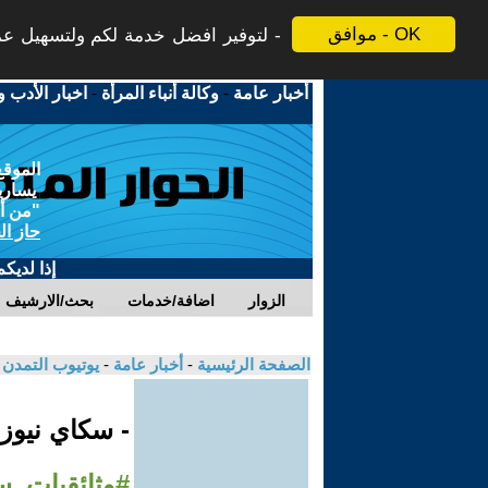
موافق - OK
لتوفير افضل خدمة لكم ولتسهيل عملي
أخبار عامة
-
وكالة أنباء المرأة
-
اخبار الأدب و
الموقع
يسارية
"من أج
حاز ال
إذا لديك
الزوار
اضافة/خدمات
بحث/الارشيف
الصفحة الرئيسية
-
أخبار عامة
-
يوتيوب التمدن
- سكاي نيوز
#وثائقيات_