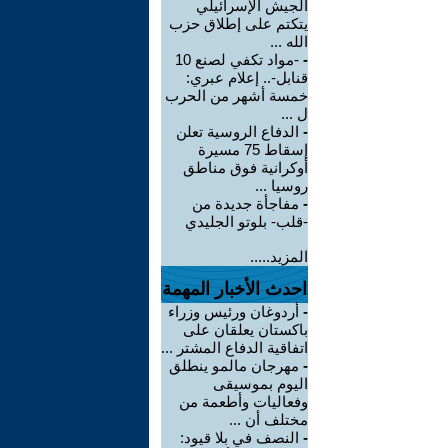
الجيش الإسرائيلي
يتكتم على إطلاق حزب
الله ...
-
-مواد تكفي لصنع 10
قنابل-.. إعلام عبري:
خمسة أشهر من الحرب
ل ...
-
الدفاع الروسية تعلن
إسقاط 75 مسيرة
أوكرانية فوق مناطق
روسيا ...
-
مفاجأة جديدة من
-قلب- بلوتو الجليدي
المزيد.....
احدث الأخبار المهمة
-
أردوغان ورئيس وزراء
باكستان يعلقان على
اتفاقية الدفاع المشتر ...
-
مهرجان مالمو ينطلق
اليوم بموسيقى
وفعاليات وأطعمة من
مختلف أن ...
-
النصف في بلا قيود: