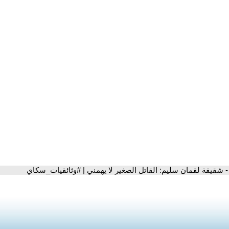
- شقيقة لقمان سليم: القاتل الصغير لا يهمني | #وثائقيات_سكاي