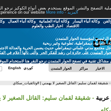
ة التصفح والنشر، الموقع يستخدم بعض أنواع الكوكيز نرجو النق
More info - المزيد
experience on our website
الفن
-
وكالة أنباء اليسار
-
وكالة أنباء العلمانية
-
وكالة أنباء العمال
-
وكا
الاقتصاد
-
اخبار الطب والعلوم
 الرئيسي لمؤسسة الحوار المتمدن
، علمانية، ديمقراطية، تطوعية وغير ربحية
ل مجتمع مدني علماني ديمقراطي حديث يضمن الحرية والعدالة الاجتم
حوار المتمدن على جائزة ابن رشد للفكر الحر والتى نالها أعلام في الفك
م مشاكل تقنية في تصفح الحوار المتمدن نرجو النقر هنا لاستخدام الموقع
كوردي
English
الاخبار
مراكز
الحوار المتمدن
- شقيقة لقمان سليم: القاتل الصغير لا يهمني | #وثائقيات_سكاي
 عربية
- شقيقة لقمان سليم: القاتل الصغير لا ي
سكاي