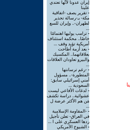
إيران عدونا لأنّها تعتدي
علينا
-
تقرير يصف -اتفاقية
مكة- بـ-رسالة تحذير
لطهران-.. وإيران للسع
...
-
ترامب يوليها اهتمامًا
خاصًا.. محكمة استئناف
أمريكية تؤيد وقف ...
-
بعد أزمة أطاحت
بعلاقاتهما.. المكسيك
والبيرو تعاودان العلاقات
...
-
-رغم ترسانتها
المتطورة-.. مسؤول
أمني إسرائيلي سابق:
ا
السعودية ...
-
لدغات الأفاعي ليست
عشوائية.. دراسة تكشف
مَن هم الأكثر عرضة ل
...
-
-المقاومة الإسلامية
في العراق- تعلن تأجيل
ردها العسكري على ا ...
-
الشيوخ الأمريكي