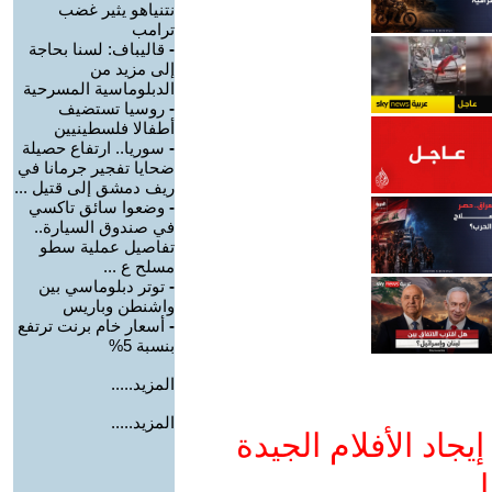
نتنياهو يثير غضب
ترامب
-
قاليباف: لسنا بحاجة
إلى مزيد من
الدبلوماسية المسرحية
-
روسيا تستضيف
أطفالا فلسطينيين
-
سوريا.. ارتفاع حصيلة
ضحايا تفجير جرمانا في
ريف دمشق إلى قتيل ...
-
وضعوا سائق تاكسي
في صندوق السيارة..
تفاصيل عملية سطو
مسلح ع ...
-
توتر دبلوماسي بين
واشنطن وباريس
-
أسعار خام برنت ترتفع
بنسبة 5%
المزيد.....
المزيد.....
جاد الأفلام الجيدة
ا