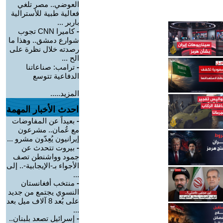
العوضي.. مصر تلغي
فعالية طبية للأسترالية
باربر ...
-
كاميرا CNN تجوب
شوارع دمشق.. وهذا ما
رصدته خلال نظرة على
الح ...
-
ترامب: صناعاتنا
الدفاعية تتوسع
المزيد.....
احدث الأخبار المهمة
-
بعيداً عن المفاوضات
مع عُمان.. مشرعون
إيرانيون يُعِدّون مشرو ...
-
بيروت تتحدث عن
جمود وواشنطن تصف
الأجواء بـ-الإيجابية-.. إلى
...
-
منتخب أفغانستان
النسوي يجتمع من جديد
على بُعد 8 آلاف ميل بعد
...
-
إسرائيل تصعد بلبنان..