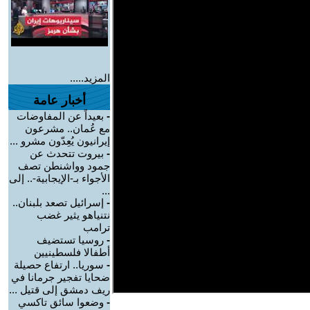
المزيد.....
أخبار عامة
-
بعيداً عن المفاوضات
مع عُمان.. مشرعون
إيرانيون يُعِدّون مشرو ...
-
بيروت تتحدث عن
جمود وواشنطن تصف
الأجواء بـ-الإيجابية-.. إلى
...
-
إسرائيل تصعد بلبنان..
نتنياهو يثير غضب
ترامب
-
روسيا تستضيف
أطفالا فلسطينيين
-
سوريا.. ارتفاع حصيلة
ضحايا تفجير جرمانا في
ريف دمشق إلى قتيل ...
-
وضعوا سائق تاكسي