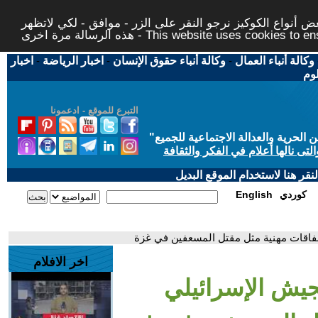
 أنواع الكوكيز نرجو النقر على الزر - موافق - لكي لاتظهر
This website uses cookies to ensure you ge
وكالة أنباء العمال
-
وكالة أنباء حقوق الإنسان
-
اخبار الرياضة
-
اخبار
لوم
التبرع للموقع - ادعمونا
حرية والعدالة الاجتماعية للجميع
"
تى نالها أعلام في الفكر والثقافة
قر هنا لاستخدام الموقع البديل
كوردي
English
خفاقات مهنية مثل مقتل المسعفين في غزة
اخر الافلام
لجيش الإسرائيلي