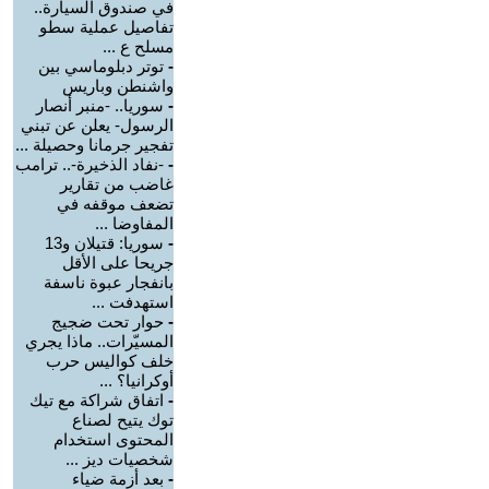
في صندوق السيارة..
تفاصيل عملية سطو
مسلح ع ...
-
توتر دبلوماسي بين
واشنطن وباريس
-
سوريا.. -منبر أنصار
الرسول- يعلن عن تبني
تفجير جرمانا وحصيلة ...
-
-نفاد الذخيرة-.. ترامب
غاضب من تقارير
تضعف موقفه في
المفاوضا ...
-
سوريا: قتيلان و13
جريحا على الأقل
بانفجار عبوة ناسفة
استهدفت ...
-
حوار تحت ضجيج
المسيّرات.. ماذا يجري
خلف كواليس حرب
أوكرانيا؟ ...
-
اتفاق شراكة مع تيك
توك يتيح لصناع
المحتوى استخدام
شخصيات ديز ...
-
بعد أزمة ضياء