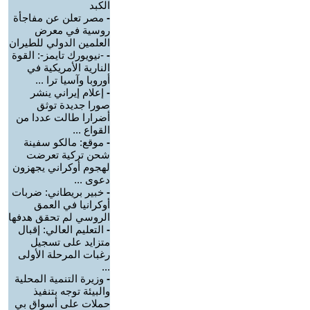
الكبد
-
مصر تعلن عن مفاجأة
روسية في معرض
العلمين الدولي للطيران
-
-نيويورك تايمز-: القوة
النارية الأمريكية في
أوروبا وآسيا ترا ...
-
إعلام إيراني ينشر
صورا جديدة توثق
أضرارا طالت عددا من
القواع ...
-
موقع: مالكو سفينة
شحن تركية تعرضت
لهجوم أوكراني يجهزون
دعوى ...
-
خبير بريطاني: ضربات
أوكرانيا في العمق
الروسي لم تحقق هدفها
-
التعليم العالي: إقبال
متزايد على تسجيل
رغبات المرحلة الأولى
...
-
وزيرة التنمية المحلية
والبيئة توجه بتنفيذ
حملات على أسواق بي