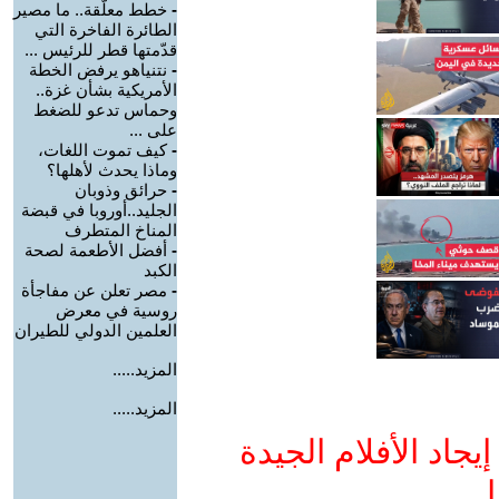
-
خطط معلّقة.. ما مصير
الطائرة الفاخرة التي
قدّمتها قطر للرئيس ...
-
نتنياهو يرفض الخطة
الأمريكية بشأن غزة..
وحماس تدعو للضغط
على ...
-
كيف تموت اللغات،
وماذا يحدث لأهلها؟
-
حرائق وذوبان
الجليد..أوروبا في قبضة
المناخ المتطرف
-
أفضل الأطعمة لصحة
الكبد
-
مصر تعلن عن مفاجأة
روسية في معرض
العلمين الدولي للطيران
المزيد.....
المزيد.....
جاد الأفلام الجيدة
ا