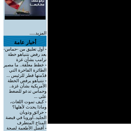
المزيد.....
أخبار عامة
-
أول تعليق من -حماس-
بعد رفض نتنياهو خطة
ترامب بشأن غزة
-
خطط معلّقة.. ما مصير
الطائرة الفاخرة التي
قدّمتها قطر للرئيس ...
-
نتنياهو يرفض الخطة
الأمريكية بشأن غزة..
وحماس تدعو للضغط
على ...
-
كيف تموت اللغات،
وماذا يحدث لأهلها؟
-
حرائق وذوبان
الجليد..أوروبا في قبضة
المناخ المتطرف
-
أفضل الأطعمة لصحة