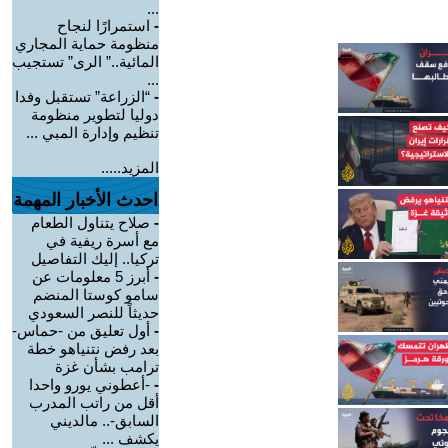
...
-
استمرارًا لنجاح
منظومة حماية المجاري
المائية..” الرى” تستجيب
...
-
“الزراعة” تستقبل وفدا
دوليا لتطوير منظومة
تنظيم وإدارة المبي ...
المزيد.....
احدث الأخبار المهمة
-
صلاح يتناول الطعام
مع أسرة ريفية في
تركيا.. إليك التفاصيل
-
أبرز 5 معلومات عن
سامو كوستا المنضم
حديثاً للنصر السعودي
-
أول تعليق من -حماس-
بعد رفض نتنياهو خطة
ترامب بشأن غزة
-
-أعطوني يورو واحدا
أقل من راتب المدرب
السابق-.. مالديني
يكشف ...