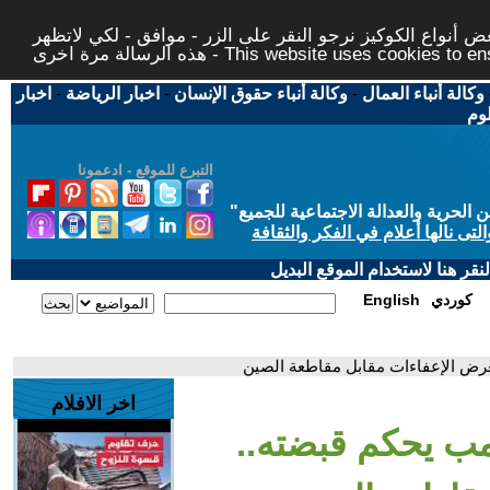
 أنواع الكوكيز نرجو النقر على الزر - موافق - لكي لاتظهر
This website uses cookies to ensure you ge
وكالة أنباء العمال
-
وكالة أنباء حقوق الإنسان
-
اخبار الرياضة
-
اخبار
لوم
التبرع للموقع - ادعمونا
حرية والعدالة الاجتماعية للجميع
"
تى نالها أعلام في الفكر والثقافة
قر هنا لاستخدام الموقع البديل
كوردي
English
تعرض الإعفاءات مقابل مقاطعة الصين
اخر الافلام
رمب يحكم قبضته..