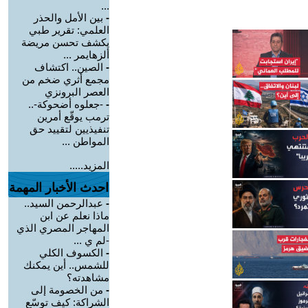
...
-
بين الأمل والحذر
العلمي: تقرير طبي
يكشف تحسن مريضة
ألزهايمر ...
-
الصين.. اكتشاف
مجمع أثري ضخم من
العصر البرونزي
-
-جعلوه أضحوكة-..
ترمب يوقّع أمرين
تنفيذيين لتقييد حق
المواطن ...
المزيد.....
احدث الأخبار المهمة
-
عبدالرحمن السيد..
ماذا نعلم عن ابن
المهاجر المصري الذي
-لم ي ...
-
الكسوف الكلي
للشمس.. أين يمكنك
مشاهدته؟
-
من الخصومة إلى
الشراكة: كيف توسّع