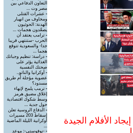
التعاون الدفاعي بين
مصر وت ...
-
عشرات القتلى
ومخاوف من انهيار
الهدنة: الحوثيون
يصعّدون هجمات ...
-
ترامب يعتقد أن
الحرب -ستنتهي قريبا
جدا- والسعودية تتوقع
هجما ...
-
دراسة: تنظيم وجباتك
الغذائية يؤثر على
صحتك النفسية
-
أوكرانيا والناتو..
عضوية مؤجلة أم طريق
مسدود؟
-
ترمب يلمح لإنهاء
إغلاق مضيق هرمز
وسط شكوك اقتصادية
حول جدية ...
-
الدفاع الروسية تعلن
إسقاط 203 مسيرات
جاد الأفلام الجيدة
أوكرانية الليلة الماضية
...
ا
-
-نوفوستي-: موعد