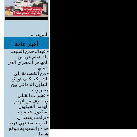
المزيد.....
أخبار عامة
-
عبدالرحمن السيد..
ماذا نعلم عن ابن
المهاجر المصري الذي
-لم ي ...
-
من الخصومة إلى
الشراكة: كيف توسّع
التعاون الدفاعي بين
مصر وت ...
-
عشرات القتلى
ومخاوف من انهيار
الهدنة: الحوثيون
يصعّدون هجمات ...
-
ترامب يعتقد أن
الحرب -ستنتهي قريبا
جدا- والسعودية تتوقع
هجما ...