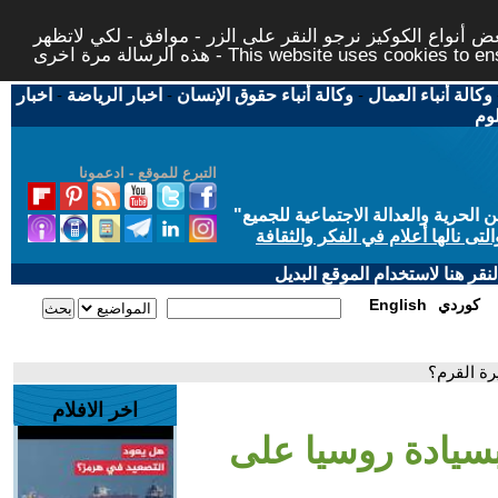
 أنواع الكوكيز نرجو النقر على الزر - موافق - لكي لاتظهر
This website uses cookies to ensure you ge
وكالة أنباء العمال
-
وكالة أنباء حقوق الإنسان
-
اخبار الرياضة
-
اخبار
لوم
التبرع للموقع - ادعمونا
حرية والعدالة الاجتماعية للجميع
"
تى نالها أعلام في الفكر والثقافة
قر هنا لاستخدام الموقع البديل
كوردي
English
ة القرم؟
اخر الافلام
سيادة روسيا على