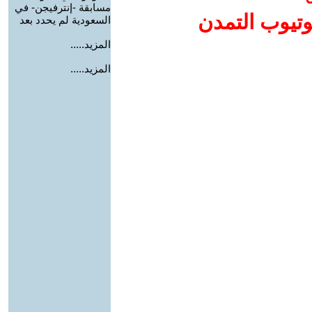
مسابقة -إنترفيجن- في
وتيوب التمدن
السعودية لم يحدد بعد
المزيد.....
المزيد.....