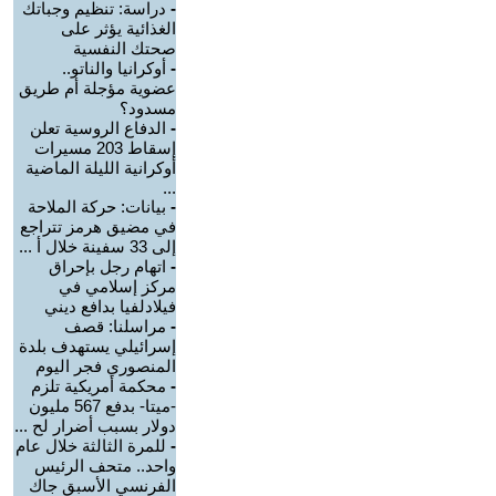
-
دراسة: تنظيم وجباتك
الغذائية يؤثر على
صحتك النفسية
-
أوكرانيا والناتو..
عضوية مؤجلة أم طريق
مسدود؟
-
الدفاع الروسية تعلن
إسقاط 203 مسيرات
أوكرانية الليلة الماضية
...
-
بيانات: حركة الملاحة
في مضيق هرمز تتراجع
إلى 33 سفينة خلال أ ...
-
اتهام رجل بإحراق
مركز إسلامي في
فيلادلفيا بدافع ديني
-
مراسلنا: قصف
إسرائيلي يستهدف بلدة
المنصوري فجر اليوم
-
محكمة أمريكية تلزم
-ميتا- بدفع 567 مليون
دولار بسبب أضرار لح ...
-
للمرة الثالثة خلال عام
واحد.. متحف الرئيس
الفرنسي الأسبق جاك