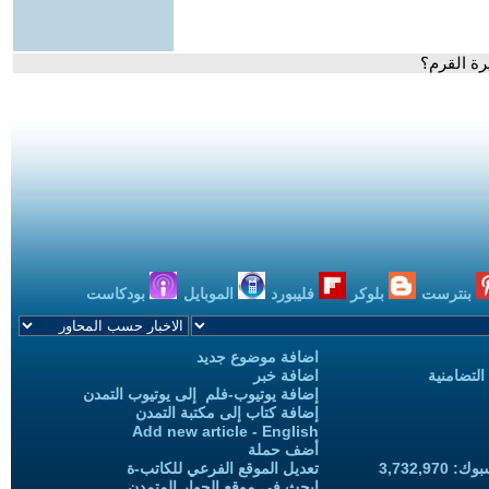
ة القرم؟
بنترست
بلوكر
فليبورد
الموبايل
بودكاست
اضافة موضوع جديد
التضامنية
اضافة خبر
إضافة يوتيوب-فلم إلى يوتيوب التمدن
إضافة كتاب إلى مكتبة التمدن
Add new article - English
أضف حملة
3,732,97
تعديل الموقع الفرعي للكاتب-ة
ابحث في موقع الحوار المتمدن