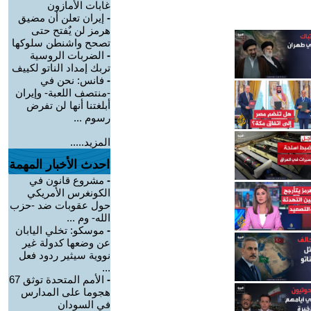
غابات الأمازون
-
إيران تعلن أن مضيق
هرمز لن يٌفتح حتى
تصحح واشنطن سلوكها
-
الضربات الروسية
تربك إمداد الناتو لكييف
-
فانس: نحن في
-منتصف اللعبة- وإيران
أبلغتنا أنها لن تفرض
رسوم ...
المزيد.....
احدث الأخبار المهمة
-
مشروع قانون في
الكونغرس الأمريكي
حول عقوبات ضد -حزب
الله- وم ...
-
موسكو: تخلي اليابان
عن وضعها كدولة غير
نووية سيثير ردود فعل
...
-
الأمم المتحدة توثق 67
هجوما على المدارس
في السودان