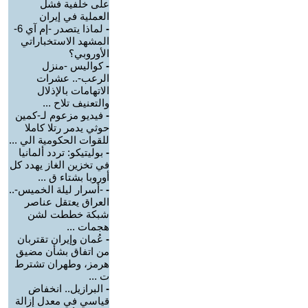
على خلفية فشل
العملية في إيران
-
لماذا يتصدر -إم آي 6-
المشهد الاستخباراتي
الأوروبي؟
-
كواليس -منزل
الرعب-.. عشرات
الاتهامات بالإذلال
والتعنيف تلاح ...
-
فيديو مزعوم لـ-كمين
حوثي يدمر رتلا كاملا
للقوات الحكومية الي ...
-
بوليتيكو: تردد ألمانيا
في تخزين الغاز يهدد كل
أوروبا بشتاء ق ...
-
-أسرار ليلة الخميس-..
العراق يعتقل عناصر
شبكة خططت لشن
هجمات ...
-
عُمان وإيران تقتربان
من اتفاق بشأن مضيق
هرمز، وطهران تشترط
ت ...
-
البرازيل.. انخفاض
قياسي في معدل إزالة