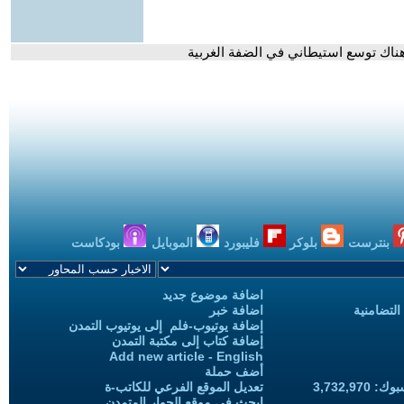
ناك توسع استيطاني في الضفة الغربية
بنترست
بلوكر
فليبورد
الموبايل
بودكاست
اضافة موضوع جديد
التضامنية
اضافة خبر
إضافة يوتيوب-فلم إلى يوتيوب التمدن
إضافة كتاب إلى مكتبة التمدن
Add new article - English
أضف حملة
3,732,97
تعديل الموقع الفرعي للكاتب-ة
ابحث في موقع الحوار المتمدن