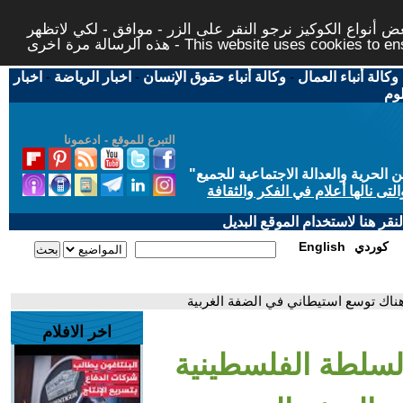
 أنواع الكوكيز نرجو النقر على الزر - موافق - لكي لاتظهر
This website uses cookies to ensure you ge
وكالة أنباء العمال
-
وكالة أنباء حقوق الإنسان
-
اخبار الرياضة
-
اخبار
لوم
التبرع للموقع - ادعمونا
حرية والعدالة الاجتماعية للجميع
"
تى نالها أعلام في الفكر والثقافة
قر هنا لاستخدام الموقع البديل
كوردي
English
ناك توسع استيطاني في الضفة الغربية
اخر الافلام
سلطة الفلسطينية