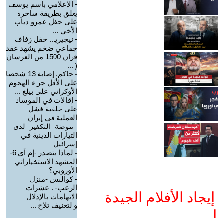
-
الإعلامي باسم يوسف
يعلق بطريقة ساخرة
على حفل عمرو دياب
الأخي ...
-
نيجيريا.. حفل زفاف
جماعي ضخم يشهد عقد
قران 1500 من العرسان
( ...
-
حاكم: إصابة 13 شخصا
على الأقل جراء الهجوم
الأوكراني على بيلغ ...
-
إقالات في الموساد
على خلفية فشل
العملية في إيران
-
موضة -التكفير- لدى
التيارات الدينية في
إسرائيل
-
لماذا يتصدر -إم آي 6-
المشهد الاستخباراتي
الأوروبي؟
-
كواليس -منزل
الرعب-.. عشرات
جاد الأفلام الجيدة
الاتهامات بالإذلال
والتعنيف تلاح ...
ا