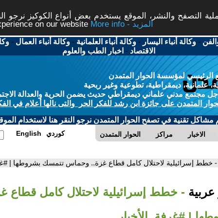
ة التصفح والنشر، الموقع يستخدم بعض أنواع الكوكيز نرجو النق
More info - المزيد
experience on our website
الفن
-
وكالة أنباء اليسار
-
وكالة أنباء العلمانية
-
وكالة أنباء العمال
-
وكا
الاقتصاد
-
اخبار الطب والعلوم
 الرئيسي لمؤسسة الحوار المتمدن
، علمانية، ديمقراطية، تطوعية وغير ربحية
ل مجتمع مدني علماني ديمقراطي حديث يضمن الحرية والعدالة الاجتم
حوار المتمدن على جائزة ابن رشد للفكر الحر والتى نالها أعلام في الفك
م مشاكل تقنية في تصفح الحوار المتمدن نرجو النقر هنا لاستخدام الموقع
كوردي
English
الاخبار
مراكز
الحوار المتمدن
- خطط إسرائيلية لاحتلال كامل قطاع غزة.. وحماس تتمسك بشروطها | #غر
 عربية
- خطط إسرائيلية لاحتلال كامل قطاع غ
ها | #غرفة_الأخبار