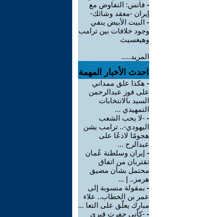
-
فانس: التفاوض مع
إيران -معقد وشائك-
-
البيت الأبيض ينفي
وجود خلافات بين ترامب
وهيغسيث
المزيد.....
احدث الأخبار المهمة
-
هكذا علق ممداني
على فوز عبدالرحمن
السيد بالانتخابات
التمهيدي ...
-
-لا يحب الشعب
اليهودي-.. ترامب يشن
هجومًا لاذعًا على
عبدالرح ...
-
إيران وسلطنة عُمان
تقتربان من اتفاق
محتمل بشأن مضيق
هرمز.. إ ...
-
بمقولة منسوبة إلى
عمر بن الخطاب.. علاء
مبارك يعلّق على التعا ...
-
-كأني حفرت قبري