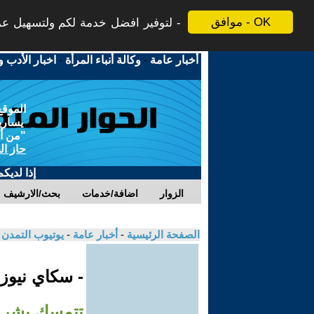
موافق - OK
لتوفير افضل خدمة لكم ولتسهيل عملي
أخبار عامة
-
وكالة أنباء المرأة
-
اخبار الأدب و
الموقع
يسارية
"من أج
حاز ال
إذا لديك
الزوار
اضافة/خدمات
بحث/الارشيف
الصفحة الرئيسية
-
أخبار عامة
-
يوتيوب التمدن
- سكاي نيوز
تتمسك بشروط