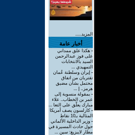
المزيد.....
أخبار عامة
-
هكذا علق ممداني
على فوز عبدالرحمن
السيد بالانتخابات
التمهيدي ...
-
إيران وسلطنة عُمان
تقتربان من اتفاق
محتمل بشأن مضيق
هرمز.. إ ...
-
بمقولة منسوبة إلى
عمر بن الخطاب.. علاء
مبارك يعلّق على التعا ...
-
كارلسون يصف أمريكا
المثالية بـ10 نقاط
-
وزير الداخلية الألماني
حول حادث المسيرة في
مطار لايبزيغ: سين ...