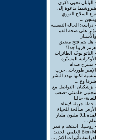
-
اليابان تحيي ذكرى
هيروشيما بدعوة إلى
نزع السلاح النووي
وتتجن ...
-
دراسة: الحالة النفسية
تؤثر على صحة الفم
والأسنان
-
هل يتم فتح مضيق
هرمز قريبا جدا؟
-
الناتو يوجّه الطائرات
الأوكرانية المسيّرة
-
مسرح صدام
الإمبراطوريات.. حرب
منسية لكنها تهدد البشر
شرقا وغ ...
-
بزشكيان: التواصل مع
مجتبى خامنئي -صعب
للغاية- حاليا
-
خطة جريئة لإبقاء
الأرض صالحة للحياة
لمدة 9.1 مليون مليار
عام ...
-
روسيا.. استخدام قمر
Bion-M العلمي الجديد
لدراسة تأثيرات الإش ...