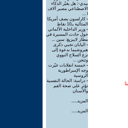
بيدي-: هل يغيّر الذكاء
الاصطناعي مصير آلاف
ا ...
-
كارلسون يصف أمريكا
المثالية بـ10 نقاط
-
وزير الداخلية الألماني
حول حادث المسيرة في
مطار لايبزيغ: سين ...
-
اليابان تحيي ذكرى
هيروشيما بدعوة إلى
نزع السلاح النووي
وتتجن ...
-
خمسة انقلابات غيّرت
وجه الإمبراطورية
الروسية
-
دراسة: الحالة النفسية
ا
تؤثر على صحة الفم
والأسنان
المزيد.....
المزيد.....