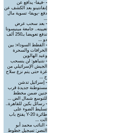
-
-فيفا- يدافع عن
إنفانتينو بعد الكشف عن
دفع -يويفا- تسوية مال
...
-
بعد سحب عرض
تعيينه.. جامعة مينيسوتا
تدفع تعويضا بـ250 ألف
دو ...
-
القطط السوداء: بين
الخرافات والسحرة
وعيد الهالوين
-
نتنياهو: لن ينسحب
الجيش الإسرائيلي من
غزة حتى يتم نزع سلاح
ح ...
-
إسرائيل تدشن
مستوطنة جديدة قرب
جنين ضمن مخطط
للتوسع شمال الض ...
-
رسائل بكين للقاهرة..
تسليط الضوء على
طائرة Y-20 يفتح باب
الت ...
-
النائب محمد أبو
النصر: تسجيل خطوط