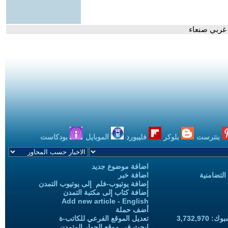
غربي صنعاء
بنترست
بلوكر
فليبورد
الموبايل
بودكاست
اضافة موضوع جديد
التضامنية
اضافة خبر
إضافة يوتيوب-فلم إلى يوتيوب التمدن
إضافة كتاب إلى مكتبة التمدن
Add new article - English
أضف حملة
3,732,97
تعديل الموقع الفرعي للكاتب-ة
ابحث في موقع الحوار المتمدن