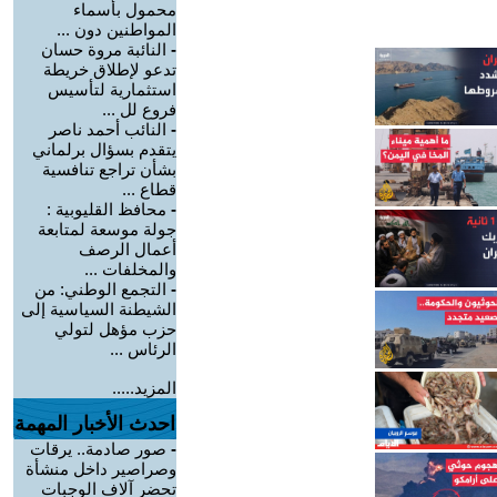
محمول بأسماء
المواطنين دون ...
-
النائبة مروة حسان
تدعو لإطلاق خريطة
استثمارية لتأسيس
فروع لل ...
-
النائب أحمد ناصر
يتقدم بسؤال برلماني
بشأن تراجع تنافسية
قطاع ...
-
محافظ القليوبية :
جولة موسعة لمتابعة
أعمال الرصف
والمخلفات ...
-
التجمع الوطني: من
الشيطنة السياسية إلى
حزب مؤهل لتولي
الرئاس ...
المزيد.....
احدث الأخبار المهمة
-
صور صادمة.. يرقات
وصراصير داخل منشأة
تحضر آلاف الوجبات