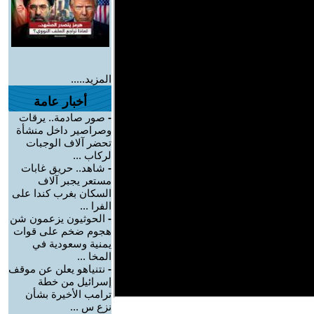
المزيد.....
أخبار عامة
-
صور صادمة.. يرقات
وصراصير داخل منشأة
تحضر آلاف الوجبات
لركاب ...
-
شاهد.. حريق غابات
مستعر يجبر آلاف
السكان بغرب كندا على
الفرا ...
-
الحوثيون يزعمون شن
هجوم ضخم على قوات
يمنية وسعودية في
المخا ...
-
نتنياهو يعلن عن موقف
إسرائيل من خطة
ترامب الأخيرة بشأن
نزع س ...