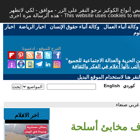
 أنواع الكوكيز نرجو النقر على الزر - موافق - لكي لاتظهر
This website uses cookies to ensure you ge
وكالة أنباء العمال
-
وكالة أنباء حقوق الإنسان
-
اخبار الرياضة
-
اخبار
لوم
التبرع للموقع - ادعمونا
حرية والعدالة الاجتماعية للجميع
"
تى نالها أعلام في الفكر والثقافة
قر هنا لاستخدام الموقع البديل
كوردي
English
غربي صنعاء
اخر الافلام
ف مخابئ أسلحة