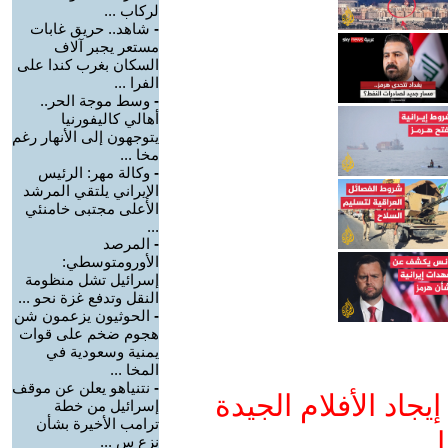
لركاب ...
-
شاهد.. حريق غابات
مستعر يجبر آلاف
السكان بغرب كندا على
الفرا ...
-
وسط موجة الحر..
أهالي كاليفورنيا
يتوجهون إلى الأنهار رغم
مخا ...
-
وكالة مهر: الرئيس
الإيراني يلتقي المرشد
الأعلى مجتبى خامنئي
...
-
المرصد
الأورومتوسطي:
إسرائيل تشل منظومة
النقل وتدفع غزة نحو ...
-
الحوثيون يزعمون شن
هجوم ضخم على قوات
يمنية وسعودية في
المخا ...
-
نتنياهو يعلن عن موقف
جاد الأفلام الجيدة
إسرائيل من خطة
ترامب الأخيرة بشأن
ا
نزع س ...