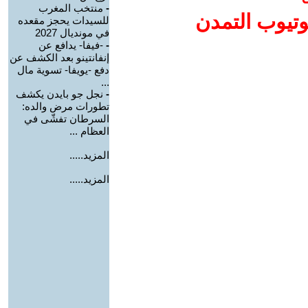
-
منتخب المغرب
وتيوب التمدن
للسيدات يحجز مقعده
في مونديال 2027
-
-فيفا- يدافع عن
إنفانتينو بعد الكشف عن
دفع -يويفا- تسوية مال
...
-
نجل جو بايدن يكشف
تطورات مرض والده:
السرطان تفشّى في
العظام ...
المزيد.....
المزيد.....