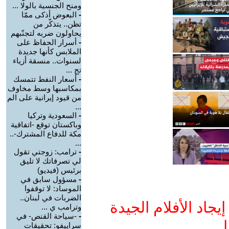
ومنح الجنسية بالولا ...
-
البعوض أذكى ممّا
تظن.. يتذكّر من
يحاولون ضربه لتجنّبهم
-
أسرار الحفاظ على
الملابس كأنها جديدة
لسنوات.. منسقة أزياء
تج ...
-
أسعار النفط تتمسك
بمكاسبها وسط مخاوف
من قيود إيرانية على الم
...
-
السعودية وتركيا
وباكستان توقع -اتفاقية
مكة للدفاع المشترك-..
...
-
ترامب: زوجتي تقول
لي تصرفاتك لا تليق
برئيس (فيديو)
-
مسؤول سابق في
الموساد: لا توقفوا
الضربات في لبنان..
جاد الأفلام الجيدة
وترامب ي ...
-
-سياحة القنص- في
ا
سراييفو: تحقيقات