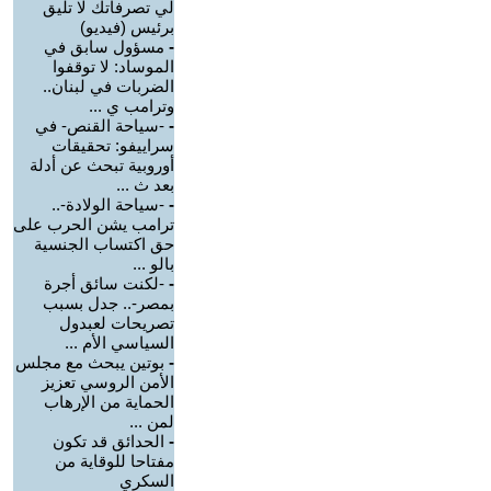
لي تصرفاتك لا تليق
برئيس (فيديو)
-
مسؤول سابق في
الموساد: لا توقفوا
الضربات في لبنان..
وترامب ي ...
-
-سياحة القنص- في
سراييفو: تحقيقات
أوروبية تبحث عن أدلة
بعد ث ...
-
-سياحة الولادة-..
ترامب يشن الحرب على
حق اكتساب الجنسية
بالو ...
-
-لكنت سائق أجرة
بمصر-.. جدل بسبب
تصريحات لعبدول
السياسي الأم ...
-
بوتين يبحث مع مجلس
الأمن الروسي تعزيز
الحماية من الإرهاب
لمن ...
-
الحدائق قد تكون
مفتاحا للوقاية من
السكري