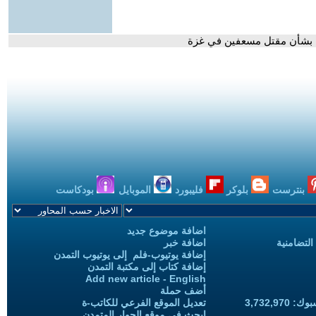
يل بشأن مقتل مسعفين في غزة
بنترست
بلوكر
فليبورد
الموبايل
بودكاست
اضافة موضوع جديد
التضامنية
اضافة خبر
إضافة يوتيوب-فلم إلى يوتيوب التمدن
إضافة كتاب إلى مكتبة التمدن
Add new article - English
أضف حملة
3,732,97
تعديل الموقع الفرعي للكاتب-ة
ابحث في موقع الحوار المتمدن