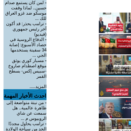
-
لمن كان يستمع صدام
حسين.. لماذا وقفت
موسكو ضد غزو العراق
للك ...
-
ترامب يحذر: قد أكون
آخر رئيس جمهوري
(فيديو)
-
الدفاع الروسية في
حصاد الأسبوع: إصابة
34 سفينة يستخدمها
الجي ...
-
مسبار كوري يوثق
موقع اصطدام صاروخ
-سبيس إكس- بسطح
القمر
المزيد.....
احدث الأخبار المهمة
-
من نبتة متواضعة إلى
ظاهرة عالمية.. هل
سمعت عن شاي
الروبيوس م ...
-
ترامب يحاول مجددًا
الحد من سياحة الولادة