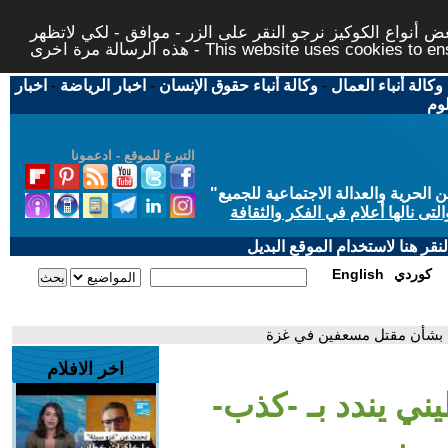
 أنواع الكوكيز نرجو النقر على الزر - موافق - لكي لاتظهر
This website uses cookies to ensure you ge
وكالة أنباء العمال
-
وكالة أنباء حقوق الإنسان
-
اخبار الرياضة
-
اخبار
لوم
التبرع للموقع - ادعمونا
حرية والعدالة الاجتماعية للجميع
"
تى نالها أعلام في الفكر والثقافة
قر هنا لاستخدام الموقع البديل
كوردي
English
يل بشأن مقتل مسعفين في غزة
اخر الافلام
يني يندد بـ -كذب-