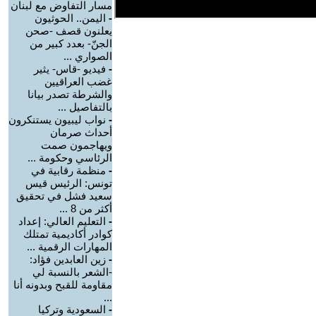
مسار التفاوض مع لبنان
-
اليمن.. الحوثيون
يعلنون قصف -صحن
الجنّ- بعدد كبير من
الصواري ...
-
فيديو -قاس- يثير
غضب العراقيين
والشرطة تصدر بيانا
بالتفاصيل ...
-
نواب ليبيون يستنكرون
أحداث صرمان
ويهاجمون صمت
الرئاسي وحكومة ...
-
منظمة رقابية في
تونس: الرئيس قيس
سعيد فشل في تحقيق
أكثر من 8 ...
-
التعليم العالي: إعداد
كوادر أكاديمية تمتلك
المهارات الرقمية ...
-
زين العابدين فؤاد:
-الشعر بالنسبة لي
مقاومة للقبح وبدونه أنا
...
-
السعودية وتركيا