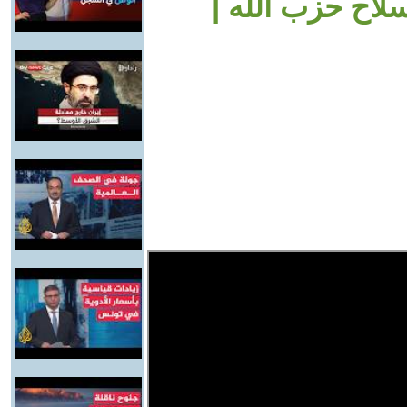
لاح حزب الله |