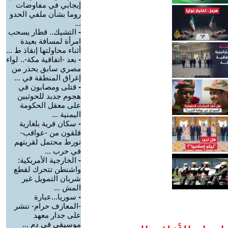
إيجابي في مفاوضات
روما بشأن ملفي الحدو
...
-
التشيك.. قطار يسحب
امرأة لمسافة بعيدة
أثناء محاولتها إنقاذ ط ...
-
بعد -اتفاقية مكة-.. لواء
مصري سابق يحذر من
إغراق المنطقة في ...
-
قتلى ومصابون في
هجوم جديد للحوثيين
على معقل الحكومة
اليمنية ...
-
سكان قرية بلغارية
قلقون من -عواقب-
تورط محتمل لقريتهم
في حرب ...
-
الخارجية الأمريكية:
واشنطن تتحرك لقطع
شريان التمويل غير
المش ...
-
سوريا...عبارة
-المعازف حرام- تنشر
على جدار معهد
موسيقي في دم ...