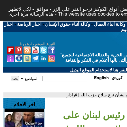
 أنواع الكوكيز نرجو النقر على الزر - موافق - لكي لاتظهر
This website uses cookies to ensure you ge
وكالة أنباء العمال
-
وكالة أنباء حقوق الإنسان
-
اخبار الرياضة
-
اخبار
لوم
التبرع للموقع - ادعمونا
حرية والعدالة الاجتماعية للجميع
"
تى نالها أعلام في الفكر والثقافة
قر هنا لاستخدام الموقع البديل
كوردي
English
بشأن نزع سلاح حزب الله | #رادار
اخر الافلام
 رئيس لبنان على