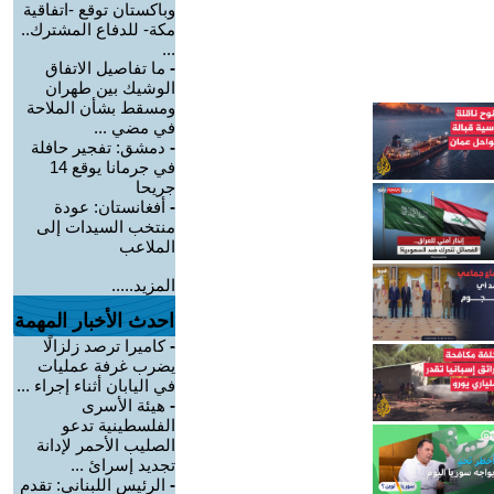
وباكستان توقع -اتفاقية
مكة- للدفاع المشترك..
...
-
ما تفاصيل الاتفاق
الوشيك بين طهران
ومسقط بشأن الملاحة
في مضي ...
-
دمشق: تفجير حافلة
في جرمانا يوقع 14
جريحا
-
أفغانستان: عودة
منتخب السيدات إلى
الملاعب
المزيد.....
احدث الأخبار المهمة
-
كاميرا ترصد زلزالًا
يضرب غرفة عمليات
في اليابان أثناء إجراء ...
-
هيئة الأسرى
الفلسطينية تدعو
الصليب الأحمر لإدانة
تجديد إسرائ ...
-
الرئيس اللبناني: تقدم