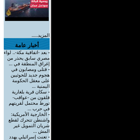
المزيد.....
أخبار عامة
-
بعد -اتفاقية مكة-.. لواء
مصري سابق يحذر من
إغراق المنطقة في ...
-
قتلى ومصابون في
هجوم جديد للحوثيين
على معقل الحكومة
اليمنية ...
-
سكان قرية بلغارية
قلقون من -عواقب-
تورط محتمل لقريتهم
في حرب ...
-
الخارجية الأمريكية:
واشنطن تتحرك لقطع
شريان التمويل غير
المش ...
-
تعنت إسرائيلي يهدد