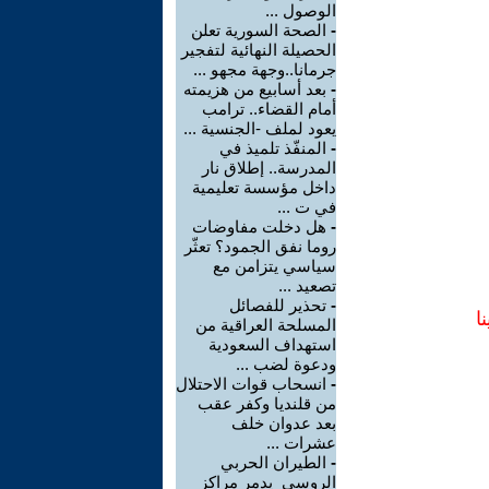
الوصول ...
-
الصحة السورية تعلن
الحصيلة النهائية لتفجير
جرمانا..وجهة مجهو ...
-
بعد أسابيع من هزيمته
أمام القضاء.. ترامب
يعود لملف -الجنسية ...
-
المنفّذ تلميذ في
المدرسة.. إطلاق نار
داخل مؤسسة تعليمية
في ت ...
-
هل دخلت مفاوضات
روما نفق الجمود؟ تعثّر
سياسي يتزامن مع
تصعيد ...
-
تحذير للفصائل
ا
المسلحة العراقية من
استهداف السعودية
ودعوة لضب ...
-
انسحاب قوات الاحتلال
من قلنديا وكفر عقب
بعد عدوان خلف
عشرات ...
-
الطيران الحربي
الروسي يدمر مراكز