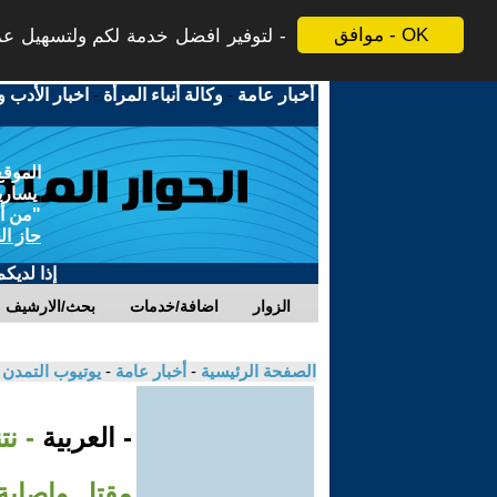
موافق - OK
لتوفير افضل خدمة لكم ولتسهيل عملي
أخبار عامة
-
وكالة أنباء المرأة
-
اخبار الأدب و
الموقع
يسارية
"من أج
حاز ال
إذا لديك
الزوار
اضافة/خدمات
بحث/الارشيف
الصفحة الرئيسية
-
أخبار عامة
-
يوتيوب التمدن
- العربية
- نت
مقتل وإصابة