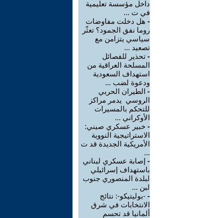
داخل مؤسسة تعليمية
في ت ...
-
هل دخلت مفاوضات
روما نفق الجمود؟ تعثّر
سياسي يتزامن مع
تصعيد ...
-
تحذير للفصائل
المسلحة العراقية من
استهداف السعودية
ودعوة لضب ...
-
الطيران الحربي
الروسي يدمر مراكز
للتحكم بالمسيرات
الأوكراني ...
-
خبير عسكري صيني:
الاستراتيجية النووية
الأمريكية الجديدة قد ت
...
-
إصابة عسكري لبناني
باستهداف إسرائيلي
لبلدة المنصوري جنوب
لبن ...
-
-بوليتيكو-: نتائج
الانتخابات في شرق
ألمانيا قد تحسم