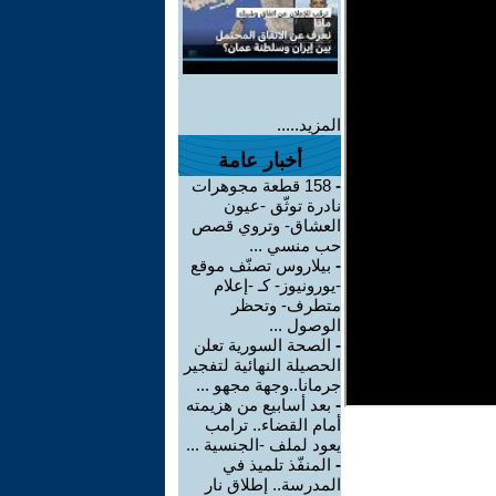
المزيد.....
أخبار عامة
-
158 قطعة مجوهرات
نادرة توثّق -عيون
العشاق- وتروي قصص
حب منسي ...
-
بيلاروس تصنّف موقع
-يورونيوز- كـ -إعلام
متطرف- وتحظر
الوصول ...
-
الصحة السورية تعلن
الحصيلة النهائية لتفجير
جرمانا..وجهة مجهو ...
-
بعد أسابيع من هزيمته
أمام القضاء.. ترامب
يعود لملف -الجنسية ...
-
المنفّذ تلميذ في
المدرسة.. إطلاق نار