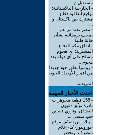
مستقبل م ...
-
الخارجية الباكستانية:
توقيع اتفاقية دفاع
مشترك بين باكستان و
...
-
مصر تفند مزاعم
صحف بريطانية بشأن
حالة طبية
-
‏اتفاق مكة للدفاع
المشترك: أي هجوم
مسلح على أي دولة يعد
هجوم ...
-
روسيا تطور جيلا جديدا
من أقمار الأرصاد الجوية
المزيد.....
احدث الأخبار المهمة
-
158 قطعة مجوهرات
نادرة توثّق -عيون
العشاق- وتروي قصص
حب منسي ...
-
بيلاروس تصنّف موقع
-يورونيوز- كـ -إعلام
متطرف- وتحظر