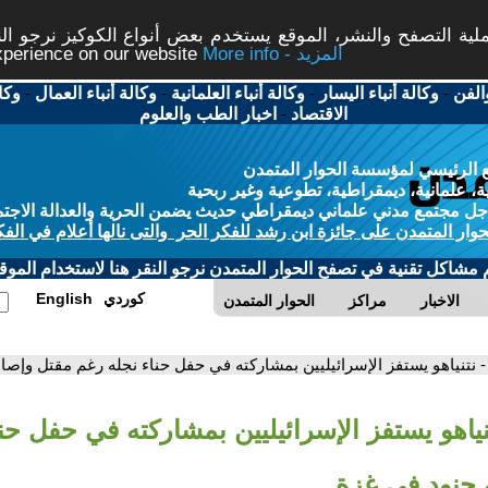
ة التصفح والنشر، الموقع يستخدم بعض أنواع الكوكيز نرجو النق
More info - المزيد
experience on our website
الفن
-
وكالة أنباء اليسار
-
وكالة أنباء العلمانية
-
وكالة أنباء العمال
-
وكا
الاقتصاد
-
اخبار الطب والعلوم
 الرئيسي لمؤسسة الحوار المتمدن
، علمانية، ديمقراطية، تطوعية وغير ربحية
ل مجتمع مدني علماني ديمقراطي حديث يضمن الحرية والعدالة الاجتم
حوار المتمدن على جائزة ابن رشد للفكر الحر والتى نالها أعلام في الفك
م مشاكل تقنية في تصفح الحوار المتمدن نرجو النقر هنا لاستخدام الموقع
كوردي
English
الاخبار
مراكز
الحوار المتمدن
- نتنياهو يستفز الإسرائيليين بمشاركته في حفل حناء نجله رغم مقتل وإصا
نياهو يستفز الإسرائيليين بمشاركته في حفل حن
 جنود في غزة