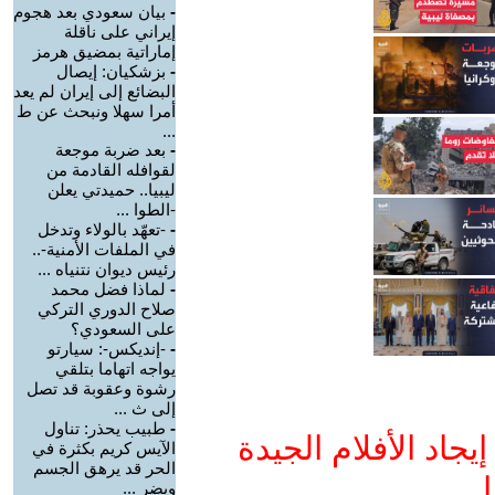
-
بيان سعودي بعد هجوم
إيراني على ناقلة
إماراتية بمضيق هرمز
-
بزشكيان: إيصال
البضائع إلى إيران لم يعد
أمرا سهلا ونبحث عن ط
...
-
بعد ضربة موجعة
لقوافله القادمة من
ليبيا.. حميدتي يعلن
-الطوا ...
-
-تعهّد بالولاء وتدخل
في الملفات الأمنية-..
رئيس ديوان نتنياه ...
-
لماذا فضل محمد
صلاح الدوري التركي
على السعودي؟
-
-إنديكس-: سيارتو
يواجه اتهاما بتلقي
رشوة وعقوبة قد تصل
إلى ث ...
-
طبيب يحذر: تناول
جاد الأفلام الجيدة
الآيس كريم بكثرة في
الحر قد يرهق الجسم
ا
ويضر ...