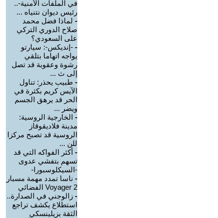
في الملفات الأمنية-..
رئيس ديوان نتنياه ...
-
لماذا فضل محمد
صلاح الدوري التركي
على السعودي؟
-
-إنديكس-: سيارتو
يواجه اتهاما بتلقي
رشوة وعقوبة قد تصل
إلى ث ...
-
طبيب يحذر: تناول
الآيس كريم بكثرة في
الحر قد يرهق الجسم
ويضر ...
-
الخارجية الروسية:
مدينة فلاديقوقاز
الروسية قد تصبح مركزا
للن ...
-
أكثر الفواكه التي قد
تسهم بتفشي عدوى
-السيكلوسبورا-
-
ناسا تمدد مهمة مسبار
Voyager 2 الفضائي
-
زالوجني في الصدارة..
استطلاع يكشف تراجع
الثقة بزيلينسكي