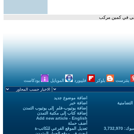
رحى في كمين مركب
بنترست
بلوكر
فليبورد
الموبايل
بودكاست
اضافة موضوع جديد
التضامنية
اضافة خبر
إضافة يوتيوب-فلم إلى يوتيوب التمدن
إضافة كتاب إلى مكتبة التمدن
Add new article - English
أضف حملة
3,732,97
تعديل الموقع الفرعي للكاتب-ة
ابحث في موقع الحوار المتمدن