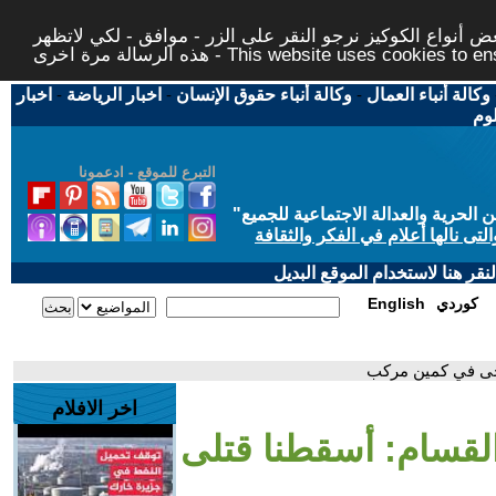
 أنواع الكوكيز نرجو النقر على الزر - موافق - لكي لاتظهر
This website uses cookies to ensure you ge
وكالة أنباء العمال
-
وكالة أنباء حقوق الإنسان
-
اخبار الرياضة
-
اخبار
لوم
التبرع للموقع - ادعمونا
حرية والعدالة الاجتماعية للجميع
"
تى نالها أعلام في الفكر والثقافة
قر هنا لاستخدام الموقع البديل
كوردي
English
رحى في كمين مركب
اخر الافلام
القسام: أسقطنا قتلى