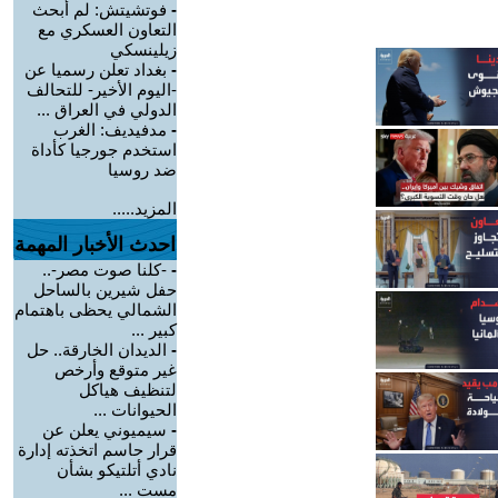
-
فوتشيتش: لم أبحث
التعاون العسكري مع
زيلينسكي
-
بغداد تعلن رسميا عن
-اليوم الأخير- للتحالف
الدولي في العراق ...
-
مدفيديف: الغرب
استخدم جورجيا كأداة
ضد روسيا
المزيد.....
احدث الأخبار المهمة
-
-كلنا صوت مصر-..
حفل شيرين بالساحل
الشمالي يحظى باهتمام
كبير ...
-
الديدان الخارقة.. حل
غير متوقع وأرخص
لتنظيف هياكل
الحيوانات ...
-
سيميوني يعلن عن
قرار حاسم اتخذته إدارة
نادي أتلتيكو بشأن
مست ...