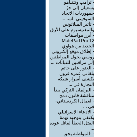
-
ترامب ونتنياهو
يسعيان إلى جرّ
جمهوريات الاتحاد
السوفيتي السا ...
-
تأثير الميلاتونين
والمغنيسيوم على الأرق
-
أبرز مواصفات
MatePad Pro 12
الجديد من هواوي
-
إطلاق موقع إلكتروني
روسي يحول المواطنين
إلى مراقبين للنباتات ...
-
العثور على خاتم
بلقاني عمره قرون
يكشف أسرار شبكة
التجارة في ...
-
البرلمان التركي يبدأ
مناقشة قانون دمج
-العمال الكردستاني-
في ...
-
الادعاء الإسرائيلي
يكتفي بتوجيه تهمة
القتل الخطأ لقاتل عودة
...
-
-المواطنة بحق