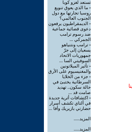
تستعد لغزو كوبا
-
ما الذي يعوق تنويع
روسيا تجارتها مع دول
الجنوب العالمي؟
-
الديمقراطيون يرفعون
دعوى قضائية جماعية
ضد رسوم ترامب
الجمركي ...
-
ترامب ونتنياهو
يسعيان إلى جرّ
جمهوريات الاتحاد
السوفيتي السا ...
-
تأثير الميلاتونين
والمغنيسيوم على الأرق
-
جزء من الخلايا
السرطانية يختبئ في
ا
حالة سكون.. تهديد
صامت قد ...
-
اكتشافات أثرية جديدة
في ألتاي تكشف أسرار
حضارتي بازيريك وأفا ...
المزيد.....
المزيد.....