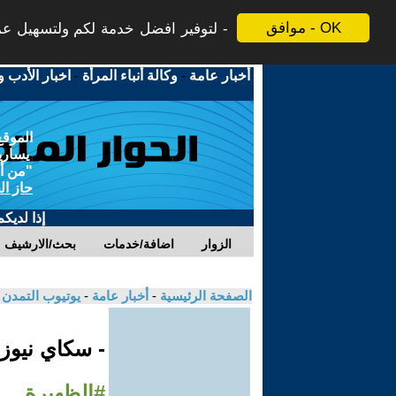
موافق - OK
لتوفير افضل خدمة لكم ولتسهيل عملي
أخبار عامة
-
وكالة أنباء المرأة
-
اخبار الأدب و
الموقع
يسارية
"من أج
حاز ال
إذا لديك
الزوار
اضافة/خدمات
بحث/الارشيف
الصفحة الرئيسية
-
أخبار عامة
-
يوتيوب التمدن
- سكاي نيوز
#الظهيرة