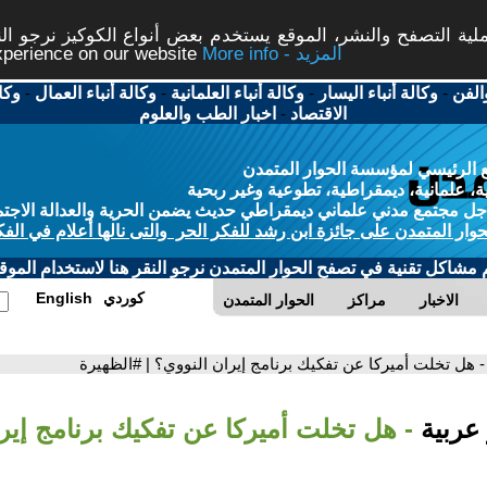
ة التصفح والنشر، الموقع يستخدم بعض أنواع الكوكيز نرجو النق
More info - المزيد
experience on our website
الفن
-
وكالة أنباء اليسار
-
وكالة أنباء العلمانية
-
وكالة أنباء العمال
-
وكا
الاقتصاد
-
اخبار الطب والعلوم
 الرئيسي لمؤسسة الحوار المتمدن
، علمانية، ديمقراطية، تطوعية وغير ربحية
ل مجتمع مدني علماني ديمقراطي حديث يضمن الحرية والعدالة الاجتم
حوار المتمدن على جائزة ابن رشد للفكر الحر والتى نالها أعلام في الفك
م مشاكل تقنية في تصفح الحوار المتمدن نرجو النقر هنا لاستخدام الموقع
كوردي
English
الاخبار
مراكز
الحوار المتمدن
- هل تخلت أميركا عن تفكيك برنامج إيران النووي؟ | #الظهيرة
 عربية
- هل تخلت أميركا عن تفكيك برنامج إيرا