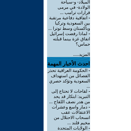
الميلاد- و-سياحة
الولادة- في مرمى
قرارات ترامب ...
-
اتفاقية دفاعية مرتقبة
بين السعودية وتركيا
وباكستان وسط توترا ...
-
لماذا رفضت إسرائيل
اتفاق غزة بينما قبلته
حماس؟
المزيد.....
احدث الأخبار المهمة
-
الحكومة العراقية تحذر
الفصائل من استهداف
السعودية وتؤكد حصري
...
-
لقاحات لا تحتاج إلى
التبريد: ابتكار قد يحد
من هدر نصف اللقاح ...
-
دمار واسع وعشرات
الاعتقالات عقب
انسحاب الاحتلال من
مخيم قلند ...
-
الولايات المتحدة