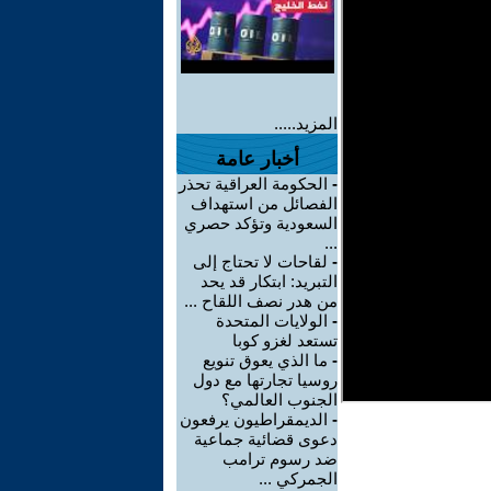
المزيد.....
أخبار عامة
-
الحكومة العراقية تحذر
الفصائل من استهداف
السعودية وتؤكد حصري
...
-
لقاحات لا تحتاج إلى
التبريد: ابتكار قد يحد
من هدر نصف اللقاح ...
-
الولايات المتحدة
تستعد لغزو كوبا
-
ما الذي يعوق تنويع
روسيا تجارتها مع دول
الجنوب العالمي؟
-
الديمقراطيون يرفعون
دعوى قضائية جماعية
ضد رسوم ترامب
الجمركي ...