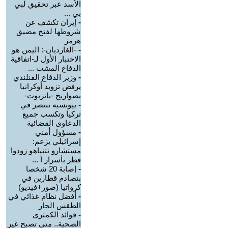
الأسد عبر تحقيق لبي
بي ...
-
إيران تكشف عن
شروطها لفتح مضيق
هرمز
-
-الغارديان-: اليمن هو
الاختبار الأول لـ-اتفاقية
الدفاع المشت ...
-
وزير الدفاع الفنلندي
يرفض تزويد أوكرانيا
بصواريخ -باتريوت-
-
بيونسيه تنتصر في
تركيا وتكسب جميع
الدعاوى القضائية
-
مسؤول أمني
إسرائيلي يزعم:
مستشارو نتنياهو زودوا
قطر بأسرار أ ...
-
إصابة 20 شخصا
بتصادم قطارين في
كرواتيا (صور+فيديو)
-
أفضل نظام غذائي في
الطقس الحار
-
فوائد الكمثرى
الصحية.. متى تصبح غير