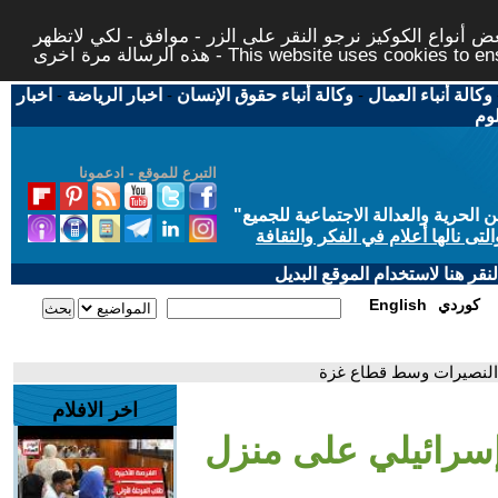
 أنواع الكوكيز نرجو النقر على الزر - موافق - لكي لاتظهر
This website uses cookies to ensure you ge
وكالة أنباء العمال
-
وكالة أنباء حقوق الإنسان
-
اخبار الرياضة
-
اخبار
لوم
التبرع للموقع - ادعمونا
حرية والعدالة الاجتماعية للجميع
"
تى نالها أعلام في الفكر والثقافة
قر هنا لاستخدام الموقع البديل
كوردي
English
اخر الافلام
إسرائيلي على منزل