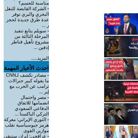
مناسبة للجسم؟
-
الشركة القابضة للنقل
البحري والبري توفر
عدة طرق جديدة لحجز
ر ...
-
سويلم يتابع تنفيذ
المرحلة الثالثة من
مشروع تأهيل قناطر
إدفين ...
المزيد.....
احدث الأخبار المهمة
-
مصادر تكشف لـCNN
ما يقوله كبير جنرالات
ترامب عن الحرب مع
إير ...
-
مصر واحتمال
انضمامها للاتفاق
الدفاعي السعودي
التركي الباكستا ...
-
الثوري الإيراني: معركة
هرمز جيوسياسية تقلب
موازين القوى
-
عراقجي: إيران ستبقى