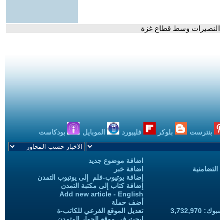
بنترست
بلوكر
فليبورد
الموبايل
بودكاست
اضافة موضوع جديد
التضامنية
اضافة خبر
إضافة يوتيوب-فلم إلى يوتيوب التمدن
إضافة كتاب إلى مكتبة التمدن
Add new article - English
أضف حملة
3,732,97
تعديل الموقع الفرعي للكاتب-ة
ابحث في موقع الحوار المتمدن