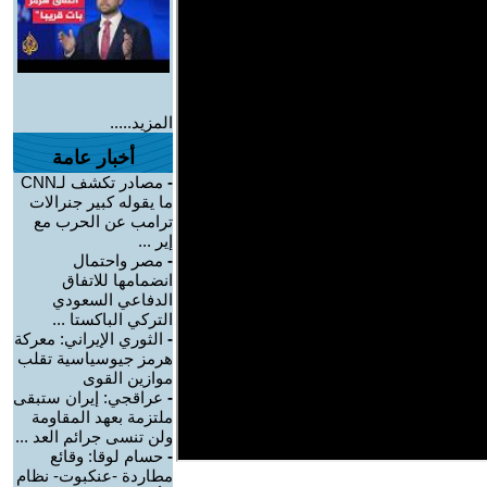
المزيد.....
أخبار عامة
-
مصادر تكشف لـCNN
ما يقوله كبير جنرالات
ترامب عن الحرب مع
إير ...
-
مصر واحتمال
انضمامها للاتفاق
الدفاعي السعودي
التركي الباكستا ...
-
الثوري الإيراني: معركة
هرمز جيوسياسية تقلب
موازين القوى
-
عراقجي: إيران ستبقى
ملتزمة بعهد المقاومة
ولن تنسى جرائم العد ...
-
حسام لوقا: وقائع
مطاردة -عنكبوت- نظام