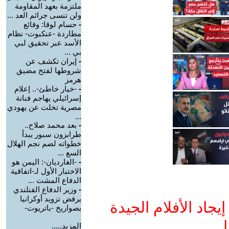
ملتزمة بعهد المقاومة
ولن تنسى جرائم العد ...
-
حسام لوقا: وقائع
مطاردة -عنكبوت- نظام
الأسد عبر تحقيق لبي
بي ...
-
إيران تكشف عن
شروطها لفتح مضيق
هرمز
-
-خيار خاطئ-.. إعلام
إسرائيلي يهاجم فنانة
مصرية تخلت عن يهودي
...
-
بعد محمد صلاح..
طرابزون سبور يبدأ
خطواته لضم نجم الهلال
السع ...
-
-الغارديان-: اليمن هو
الاختبار الأول لـ-اتفاقية
الدفاع المشت ...
-
وزير الدفاع الفنلندي
يرفض تزويد أوكرانيا
جاد الأفلام الجيدة
بصواريخ -باتريوت-
ا
المزيد.....