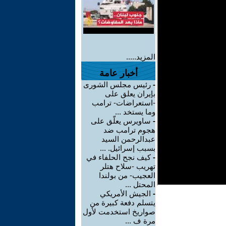
المزيد.....
أخبار عامة
-
رئيس مجلس الشورى
بإيران يعلق على
-استعراضات- ترامب
وما يستخد ...
-
ساويرس يعلّق على
هجوم ترامب ضد
عبدالرحمن السيد
بسبب إسرائيل. ...
-
كيف نجح الحلفاء في
تهريب -سلاح هتلر
العجيب- من بولندا
المحتل ...
-
الجيش الأمريكي
يتسلم دفعة كبيرة من
صواريخ استخدمت لأول
مرة ف ...