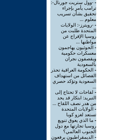
-
-وول ستريت جورنال-:
ترامب يأمر بإجراء
تحقيق بشأن تسريب
معلوم ...
-
-رويترز-: الولايات
المتحدة طلبت من
روسيا الإفراج عن
مواطنها ...
-
الحوثيون يهاجمون
معسكرات حكومية
ويقصفون نجران
بالسعودية
-
الحكومة العراقية تحذر
الفصائل من استهداف
السعودية وتؤكد حصري
...
-
لقاحات لا تحتاج إلى
التبريد: ابتكار قد يحد
من هدر نصف اللقاح ...
-
الولايات المتحدة
تستعد لغزو كوبا
-
ما الذي يعوق تنويع
روسيا تجارتها مع دول
الجنوب العالمي؟
-
الديمقراطيون يرفعون