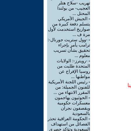
تهريب -سلاح هتلر
العجيب- من بولندا
المحتل ...
-
الجيش الأمريكي
يتسلم دفعة كبيرة من
صواريخ استخدمت لأول
مرة ف ...
-
-وول ستريت جورنال-:
ترامب يأمر بإجراء
تحقيق بشأن تسريب
معلوم ...
-
-رويترز-: الولايات
المتحدة طلبت من
روسيا الإفراج عن
مواطنها ...
-
رئيس اللجنة الأمريكية
ا
للفنون الجميلة: من
المقرر الانتهاء من ...
-
الحوثيون يهاجمون
معسكرات حكومية
ويقصفون نجران
بالسعودية
-
الحكومة العراقية تحذر
الفصائل من استهداف
السعودية وتؤكد حصري