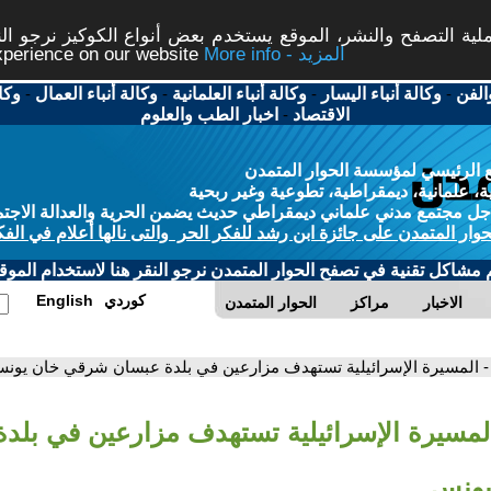
ة التصفح والنشر، الموقع يستخدم بعض أنواع الكوكيز نرجو النق
More info - المزيد
experience on our website
الفن
-
وكالة أنباء اليسار
-
وكالة أنباء العلمانية
-
وكالة أنباء العمال
-
وكا
الاقتصاد
-
اخبار الطب والعلوم
 الرئيسي لمؤسسة الحوار المتمدن
، علمانية، ديمقراطية، تطوعية وغير ربحية
ل مجتمع مدني علماني ديمقراطي حديث يضمن الحرية والعدالة الاجتم
حوار المتمدن على جائزة ابن رشد للفكر الحر والتى نالها أعلام في الفك
م مشاكل تقنية في تصفح الحوار المتمدن نرجو النقر هنا لاستخدام الموقع
كوردي
English
الاخبار
مراكز
الحوار المتمدن
- المسيرة الإسرائيلية تستهدف مزارعين في بلدة عبسان شرقي خان يون
المسيرة الإسرائيلية تستهدف مزارعين في بلد
يونس