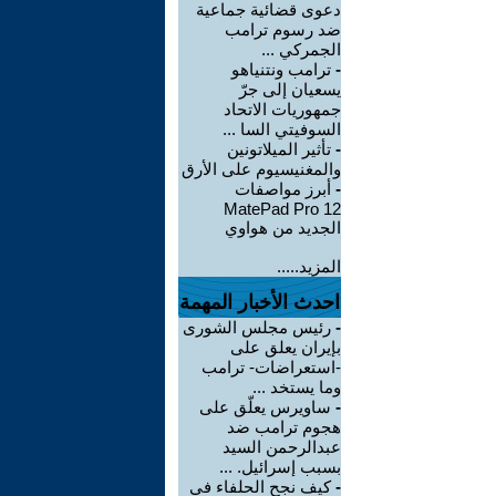
دعوى قضائية جماعية
ضد رسوم ترامب
الجمركي ...
-
ترامب ونتنياهو
يسعيان إلى جرّ
جمهوريات الاتحاد
السوفيتي السا ...
-
تأثير الميلاتونين
والمغنيسيوم على الأرق
-
أبرز مواصفات
MatePad Pro 12
الجديد من هواوي
المزيد.....
احدث الأخبار المهمة
-
رئيس مجلس الشورى
بإيران يعلق على
-استعراضات- ترامب
وما يستخد ...
-
ساويرس يعلّق على
هجوم ترامب ضد
عبدالرحمن السيد
بسبب إسرائيل. ...
-
كيف نجح الحلفاء في