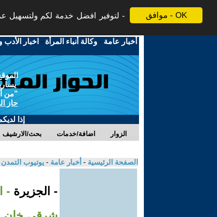
موافق - OK
لتوفير افضل خدمة لكم ولتسهيل عملي
أخبار عامة
-
وكالة أنباء المرأة
-
اخبار الأدب و
الموقع
يسارية
"من أج
حاز ال
إذا لديك
الزوار
اضافة/خدمات
بحث/الارشيف
الصفحة الرئيسية
-
أخبار عامة
-
يوتيوب التمدن
- الجزيرة
- 
شرقي خان 