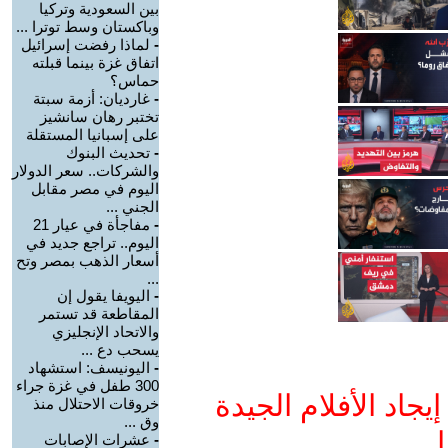
بين السعودية وتركيا
وباكستان وسط توترا ...
-
لماذا رفضت إسرائيل
اتفاق غزة بينما قبلته
حماس؟
-
غارديان: أزمة سبتة
تختبر رهان سانشيز
على إسبانيا المستقلة
-
تحديث البنوك
والشركات.. سعر الدولار
اليوم في مصر مقابل
الجني ...
-
مفاجأة في عيار 21
اليوم.. تراجع جديد في
أسعار الذهب بمصر وتح
...
-
اليويفا يقول إن
المقاطعة قد تستمر
والاتحاد الإنجليزي
يسحب دع ...
-
اليونيسف: استشهاد
300 طفل في غزة جراء
جاد الأفلام الجيدة
خروقات الاحتلال منذ
وق ...
ا
-
عشرات الإصابات