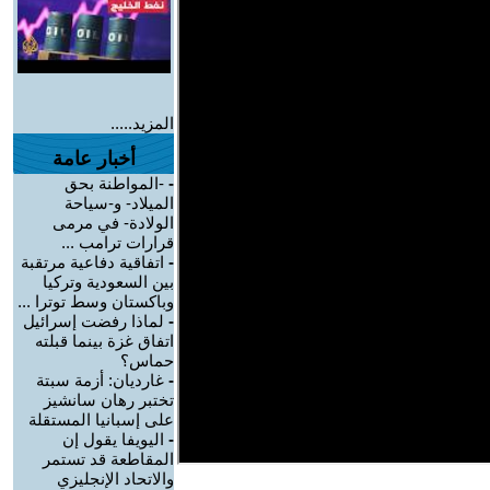
المزيد.....
أخبار عامة
-
-المواطنة بحق
الميلاد- و-سياحة
الولادة- في مرمى
قرارات ترامب ...
-
اتفاقية دفاعية مرتقبة
بين السعودية وتركيا
وباكستان وسط توترا ...
-
لماذا رفضت إسرائيل
اتفاق غزة بينما قبلته
حماس؟
-
غارديان: أزمة سبتة
تختبر رهان سانشيز
على إسبانيا المستقلة
-
اليويفا يقول إن
المقاطعة قد تستمر
والاتحاد الإنجليزي