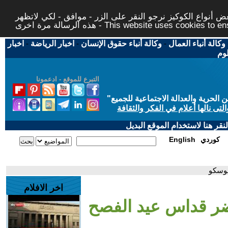
 أنواع الكوكيز نرجو النقر على الزر - موافق - لكي لاتظهر
This website uses cookies to ensure you ge
وكالة أنباء العمال
-
وكالة أنباء حقوق الإنسان
-
اخبار الرياضة
-
اخبار
لوم
التبرع للموقع - ادعمونا
حرية والعدالة الاجتماعية للجميع
"
تى نالها أعلام في الفكر والثقافة
قر هنا لاستخدام الموقع البديل
كوردي
English
موسكو
اخر الافلام
يحضر قداس عيد الفصح