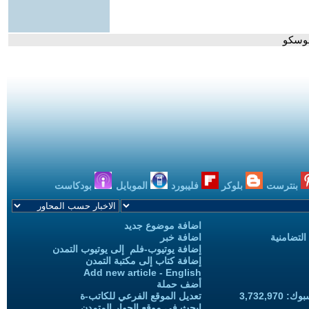
موسكو
بنترست
بلوكر
فليبورد
الموبايل
بودكاست
اضافة موضوع جديد
التضامنية
اضافة خبر
إضافة يوتيوب-فلم إلى يوتيوب التمدن
إضافة كتاب إلى مكتبة التمدن
Add new article - English
أضف حملة
3,732,97
تعديل الموقع الفرعي للكاتب-ة
ابحث في موقع الحوار المتمدن