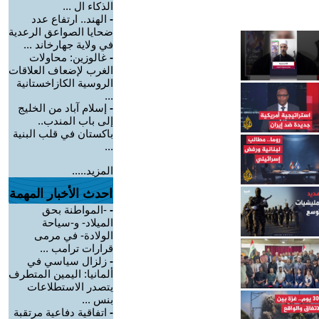
الذكاء ال ...
-
الهند.. ارتفاع عدد
ضحايا الصواعق الرعدية
في ولاية جهارخاند ...
-
غالوزين: محاولات
الغرب لإضعاف العلاقات
الروسية الكازاخستانية
...
-
إسلام آباد من الخليج
إلى باب المندب..
باكستان في قلب البنية
...
المزيد.....
احدث الأخبار المهمة
-
-المواطنة بحق
الميلاد- و-سياحة
الولادة- في مرمى
قرارات ترامب ...
-
زلزال سياسي في
ألمانيا: اليمين المتطرف
يتصدر الاستطلاعات
بنس ...
-
اتفاقية دفاعية مرتقبة