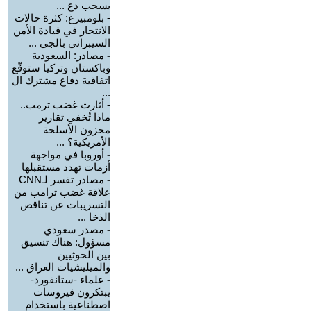
يسحب دع ...
-
بلومبيرغ: كثرة حالات
الانتحار في قيادة الأمن
السيبراني بالجي ...
-
مصادر: السعودية
وباكستان وتركيا ستوقّع
اتفاقية دفاع مشترك ال
...
-
أثارت غضب ترمب..
ماذا تُخفي تقارير
مخزون الأسلحة
الأمريكية؟ ...
-
أوروبا في مواجهة
أزمات تهدد مستقبلها
-
مصادر تفسر لـCNN
علاقة غضب ترامب من
التسريبات عن تناقص
الذخا ...
-
مصدر سعودي
مسؤول: هناك تنسيق
بين الحوثيين
والميليشيات العراق ...
-
علماء -ستانفورد-
يبتكرون فيروسات
اصطناعية باستخدام