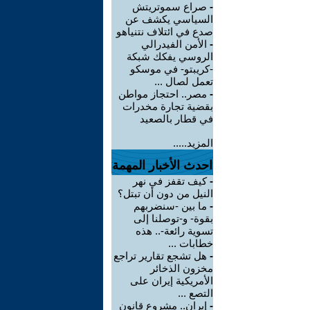
-
صراع سموتريتش
السياسي يكشف عن
صدع في ائتلاف نتنياهو
-
الأمن الفيدرالي
الروسي يفكك شبكة
-كريبتو- في موسكو
تعمل لصال ...
-
مصر.. احتجاز مواطن
بقضية تجارة مخدرات
في قطار بالصعيد
المزيد.....
احدث الأخبار المهمة
-
كيف تقفز في نهر
النيل من دون أن تبتل؟
-
ما بين -سنضربهم
بقوة- و-توصلنا إلى
تسوية رائعة-.. هذه
خطابات ...
-
هل تشجع تقارير تراجع
مخزون الذخائر
الأمريكية إيران على
التصع ...
-
إيران.. مشروع قانون