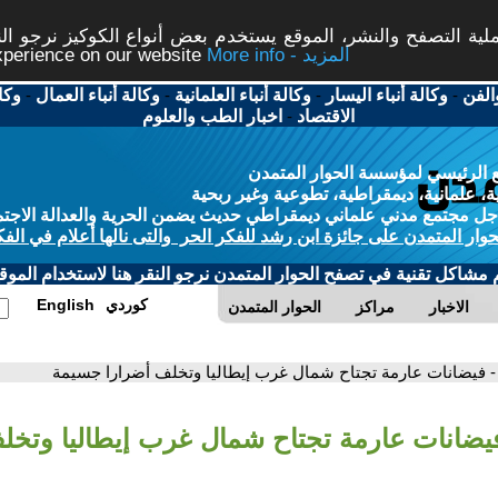
ة التصفح والنشر، الموقع يستخدم بعض أنواع الكوكيز نرجو النق
More info - المزيد
experience on our website
الفن
-
وكالة أنباء اليسار
-
وكالة أنباء العلمانية
-
وكالة أنباء العمال
-
وكا
الاقتصاد
-
اخبار الطب والعلوم
 الرئيسي لمؤسسة الحوار المتمدن
، علمانية، ديمقراطية، تطوعية وغير ربحية
ل مجتمع مدني علماني ديمقراطي حديث يضمن الحرية والعدالة الاجتم
حوار المتمدن على جائزة ابن رشد للفكر الحر والتى نالها أعلام في الفك
م مشاكل تقنية في تصفح الحوار المتمدن نرجو النقر هنا لاستخدام الموقع
كوردي
English
الاخبار
مراكز
الحوار المتمدن
- فيضانات عارمة تجتاح شمال غرب إيطاليا وتخلف أضرارا جسيمة
فيضانات عارمة تجتاح شمال غرب إيطاليا وتخل