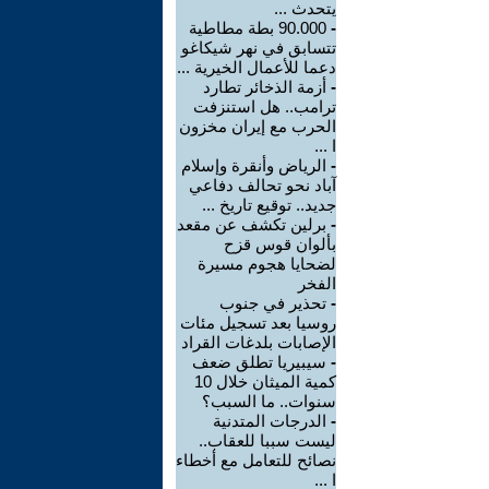
يتحدث ...
-
90.000 بطة مطاطية
تتسابق في نهر شيكاغو
دعما للأعمال الخيرية ...
-
أزمة الذخائر تطارد
ترامب.. هل استنزفت
الحرب مع إيران مخزون
ا ...
-
الرياض وأنقرة وإسلام
آباد نحو تحالف دفاعي
جديد.. توقيع تاريخ ...
-
برلين تكشف عن مقعد
بألوان قوس قزح
لضحايا هجوم مسيرة
الفخر
-
تحذير في جنوب
روسيا بعد تسجيل مئات
الإصابات بلدغات القراد
-
سيبيريا تطلق ضعف
كمية الميثان خلال 10
سنوات.. ما السبب؟
-
الدرجات المتدنية
ليست سببا للعقاب..
نصائح للتعامل مع أخطاء
ا ...