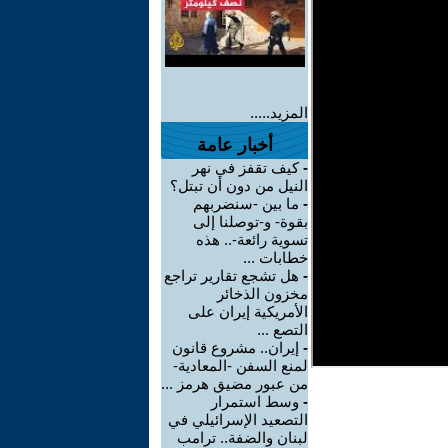
المزيد.....
أخبار عامة
-
كيف تقفز في نهر
النيل من دون أن تبتل؟
-
ما بين -سنضربهم
بقوة- و-توصلنا إلى
تسوية رائعة-.. هذه
خطابات ...
-
هل تشجع تقارير تراجع
مخزون الذخائر
الأمريكية إيران على
التصع ...
-
إيران.. مشروع قانون
لمنع السفن -المعادية-
من عبور مضيق هرمز ...
-
وسط استمرار
التصعيد الإسرائيلي في
لبنان والضفة.. ترامب