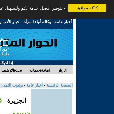
موافق - OK
لتوفير افضل خدمة لكم ولتسهيل عملي
أخبار عامة
-
وكالة أنباء المرأة
-
اخبار الأدب و
الموقع
يسارية
"من أج
حاز ال
إذا لديك
الزوار
اضافة/خدمات
بحث/الارشيف
الصفحة الرئيسية
-
أخبار عامة
-
يوتيوب التمدن
- الجزيرة
- 
جسيمة