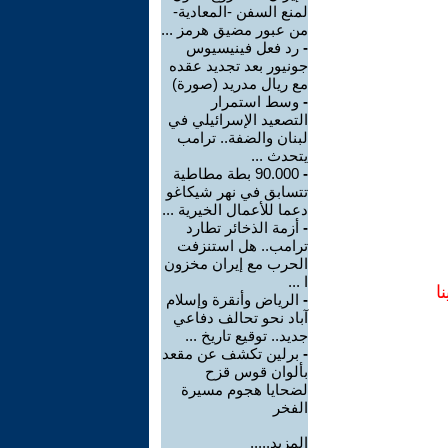
لمنع السفن -المعادية-
من عبور مضيق هرمز ...
-
رد فعل فينيسيوس
جونيور بعد تجديد عقده
مع ريال مدريد (صورة)
-
وسط استمرار
التصعيد الإسرائيلي في
لبنان والضفة.. ترامب
يتحدث ...
-
90.000 بطة مطاطية
تتسابق في نهر شيكاغو
دعما للأعمال الخيرية ...
-
أزمة الذخائر تطارد
ترامب.. هل استنزفت
الحرب مع إيران مخزون
ا ...
ا
-
الرياض وأنقرة وإسلام
آباد نحو تحالف دفاعي
جديد.. توقيع تاريخ ...
-
برلين تكشف عن مقعد
بألوان قوس قزح
لضحايا هجوم مسيرة
الفخر
المزيد.....