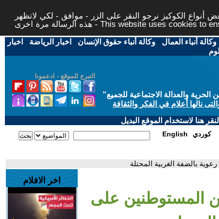
 أنواع الكوكيز نرجو النقر على الزر - موافق - لكي لاتظهر
This website uses cookies to ensure you ge
وكالة أنباء العمال
-
وكالة أنباء حقوق الإنسان
-
اخبار الرياضة
-
اخبار
لوم
التبرع للموقع - ادعمونا
حرية والعدالة الاجتماعية للجميع
"
تى نالها أعلام في الفكر والثقافة
قر هنا لاستخدام الموقع البديل
كوردي
English
وية بالضفة الغربية المحتلة
اخر الافلام
ن المستوطنين على