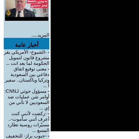
المزيد.....
أخبار عامة
-
-الشيوخ- الأمريكي يقر
مشروع قانون لتمويل
الحكومة لما بعد انت ...
-
معنى توقيع اتفاق
دفاعي بين السعودية
وتركيا وباكستان.. سفير
أ ...
-
مسؤول حوثي لـCNN:
أوامر شن عمليات ضد
السعوديين لا تأتي من
إي ...
-
-ركضت لأنني كنت
أعرف أنني سأموت-..
مسيّرات روسية تطارد
المسع ...
-
-حبوب براز- للتخفيف