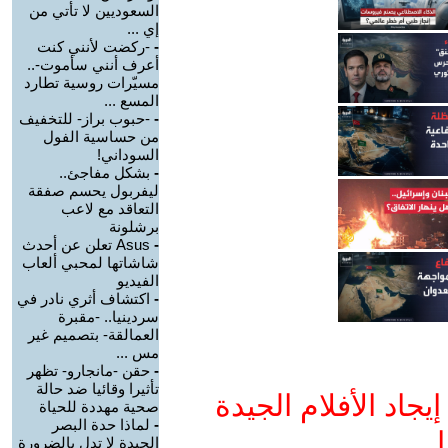
السعوديين لا تأتي من
إي ...
-
-ركضت لأنني كنت
أعرف أنني سأموت-..
مسيّرات روسية تطارد
المسع ...
-
-حبوب براز- للتخفيف
من حساسية الفول
السوداني!
-
بشكل مفاجئ..
ليفربول يحسم صفقة
التعاقد مع لاعب
برشلونة
-
Asus تعلن عن أحدث
شاشاتها لمحبي ألعاب
الفيديو
-
اكتشاف أثري نادر في
سردينيا.. -مقبرة
العمالقة- بتصميم غير
مس ...
-
حقن -مانجارو- تظهر
تأثيرا وقائيا ضد حالة
جاد الأفلام الجيدة
صحية مهددة للحياة
-
لماذا حدة البصر
ا
الجيدة لا تدل بالضرورة