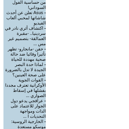
من حساسية الفول
السوداني!
-
Asus تعلن عن أحدث
شاشاتها لمحبي ألعاب
الفيديو
-
اكتشاف أثري نادر في
سردينيا.. -مقبرة
العمالقة- بتصميم غير
مس ...
-
حقن -مانجارو- تظهر
تأثيرا وقائيا ضد حالة
صحية مهددة للحياة
-
لماذا حدة البصر
الجيدة لا تدل بالضرورة
على صحة العينين؟
-
القوات الجوية
الأوكرانية تعترف مجددا
بفشلها في إسقاط
الصواري ...
-
عراقجي يدعو دول
الجوار للاعتماد على
الذات ومواجهة
التحديات ا ...
-
الخارجية الروسية:
موسكو مستعدة