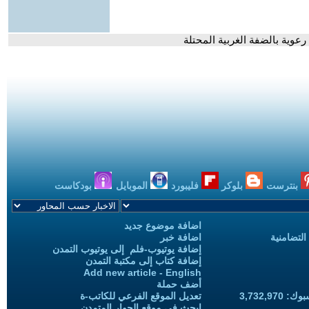
وية بالضفة الغربية المحتلة
بنترست
بلوكر
فليبورد
الموبايل
بودكاست
اضافة موضوع جديد
التضامنية
اضافة خبر
إضافة يوتيوب-فلم إلى يوتيوب التمدن
إضافة كتاب إلى مكتبة التمدن
Add new article - English
أضف حملة
3,732,97
تعديل الموقع الفرعي للكاتب-ة
ابحث في موقع الحوار المتمدن