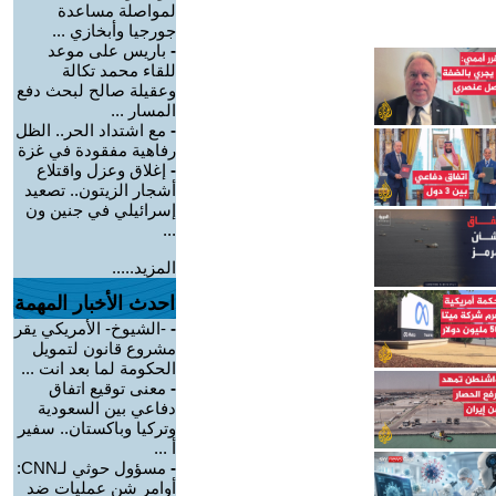
لمواصلة مساعدة
جورجيا وأبخازي ...
-
باريس على موعد
للقاء محمد تكالة
وعقيلة صالح لبحث دفع
المسار ...
-
مع اشتداد الحر.. الظل
رفاهية مفقودة في غزة
-
إغلاق وعزل واقتلاع
أشجار الزيتون.. تصعيد
إسرائيلي في جنين ون
...
المزيد.....
احدث الأخبار المهمة
-
-الشيوخ- الأمريكي يقر
مشروع قانون لتمويل
الحكومة لما بعد انت ...
-
معنى توقيع اتفاق
دفاعي بين السعودية
وتركيا وباكستان.. سفير
أ ...
-
مسؤول حوثي لـCNN:
أوامر شن عمليات ضد