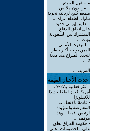
مستقبل الموض ...
-
-من دون ملابس-..
مطعم يُتيح لزبائنه تجربة
تناول الطعام عراة ...
-
تعليق إيراني جديد
على اتفاق الدفاع
المشترك بين السعودية
وباك ...
-
المبعوث الأممي:
اليمن يواجه أكبر خطر
لتجدد الصراع منذ هدنة
2 ...
المزيد.....
احدث الأخبار المهمة
-
أكثر فعالية بـ27%..
أمريكا تُجيز لقاحًا جديدًا
للإنفلونزا
-
قائمة بالاتحادات
المعارضة والمؤيدة
لرئيس -فيفا-.. وهذا
موقف ...
-
حكومة العراق تعلق
على -الخصومات- على