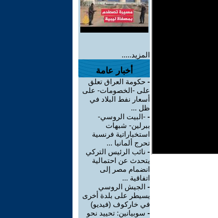
المزيد.....
أخبار عامة
-
حكومة العراق تعلق
على -الخصومات- على
أسعار نفط البلاد في
ظل ...
-
-البيت الروسي-
ببرلين- شبهات
استخباراتية فرنسية
تحرج ألمانيا ...
-
نائب الرئيس التركي
يتحدث عن احتمالية
انضمام مصر إلى
اتفاقية ...
-
الجيش الروسي
يسيطر على بلدة أخرى
في خاركوف (فيديو)
-
سوبيانين: تحييد نحو