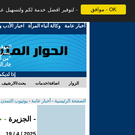
موافق - OK
لتوفير افضل خدمة لكم ولتسهيل عملي
أخبار عامة
-
وكالة أنباء المرأة
-
اخبار الأدب و
الموقع
يسارية
"من أج
حاز ال
إذا لديك
الزوار
اضافة/خدمات
بحث/الارشيف
الصفحة الرئيسية
-
أخبار عامة
-
يوتيوب التمدن
- الجزيرة
- 
2025 / 4 / 19