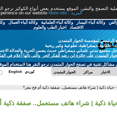
ة التصفح والنشر، الموقع يستخدم بعض أنواع الكوكيز نرجو النق
More info - المزيد
experience on our website
الفن
-
وكالة أنباء اليسار
-
وكالة أنباء العلمانية
-
وكالة أنباء العمال
-
وكا
الاقتصاد
-
اخبار الطب والعلوم
 الرئيسي لمؤسسة الحوار المتمدن
، علمانية، ديمقراطية، تطوعية وغير ربحية
ل مجتمع مدني علماني ديمقراطي حديث يضمن الحرية والعدالة الاجتم
حوار المتمدن على جائزة ابن رشد للفكر الحر والتى نالها أعلام في الفك
م مشاكل تقنية في تصفح الحوار المتمدن نرجو النقر هنا لاستخدام الموقع
كوردي
English
الاخبار
مراكز
الحوار المتمدن
- حياة ذكية | شراء هاتف مستعمل.. صفقة ذكية أم فخ مغر؟
حياة ذكية | شراء هاتف مستعمل.. صفقة ذكية أ