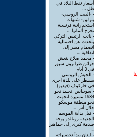
أسعار نفط البلاد في
ظل ...
-
-البيت الروسي-
ببرلين- شبهات
استخباراتية فرنسية
تحرج ألمانيا ...
-
نائب الرئيس التركي
يتحدث عن احتمالية
انضمام مصر إلى
اتفاقية ...
-
محمد صلاح ينعش
خزائن طرابزون سبور
في 3 أيام
ا
-
الجيش الروسي
يسيطر على بلدة أخرى
في خاركوف (فيديو)
-
سوبيانين: تحييد نحو
1984 مسيرة اتجهت
نحو منطقة موسكو
خلال أس ...
-
قبل بداية الموسم
الجديد.. رونالدو يوجه
صدمة كبرى إلى جماهير
...
-
لبنان يبدأ تحضيراته