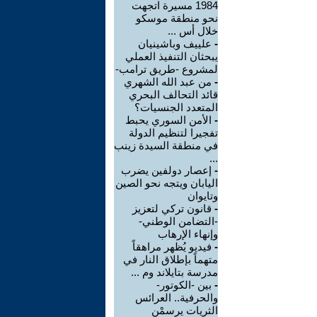
1984 مسيرة اتجهت
نحو منطقة موسكو
خلال أس ...
-
علييف وباشينيان
يبحثان التنفيذ العملي
لمشروع -طريق ترامب-
-
من عبد الله الشهري
قائد التحالف البحري
المتعدد الجنسيات؟
-
الأمن السوري يحبط
تفجيرا لتنظيم الدولة
في منطقة السيدة زينب
...
-
إعصار دولفين يضرب
اليابان ويتجه نحو الصين
وتايوان
-
قانون تركي لتعزيز
-التضامن الوطني-
وإنهاء الإرهاب
-
فيديو يُظهر مراهقاً
متهماً بإطلاق النار في
مدرسة بتايلاند وم ...
-
بين -الكوتور-
والحرفية.. العرائس
الثريات يرسمْن