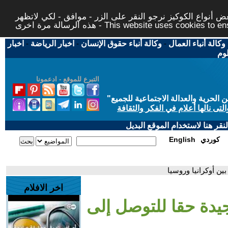
 أنواع الكوكيز نرجو النقر على الزر - موافق - لكي لاتظهر
This website uses cookies to ensure you ge
وكالة أنباء العمال
-
وكالة أنباء حقوق الإنسان
-
اخبار الرياضة
-
اخبار
لوم
التبرع للموقع - ادعمونا
حرية والعدالة الاجتماعية للجميع
"
تى نالها أعلام في الفكر والثقافة
قر هنا لاستخدام الموقع البديل
كوردي
English
ين أوكرانيا وروسيا
اخر الافلام
يدة حقا للتوصل إلى