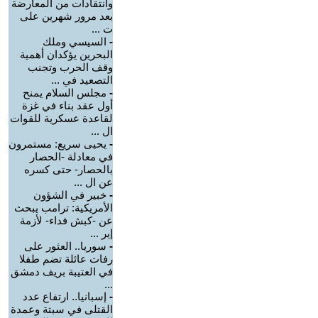
وانتقادات من المعارضة
بعد مرور شهرين على
ت ...
-
السيسي وملك
البحرين يؤكدان أهمية
وقف الحرب وتجنب
التصعيد في ...
-
مجلس السلام يمنح
أول عقد بناء في غزة
لقاعدة عسكرية للقوات
ال ...
-
يحيى سريع: مستمرون
في معادلة -الحصار
بالحصار- حتى كسره
عن ال ...
-
خبير في الشؤون
الأمريكية: ترامب يبحث
عن -كبش فداء- لأزمة
إير ...
-
سوريا.. العثور على
رفات عائلة تضم طفلا
في العتيبة بريف دمشق
...
-
إسبانيا.. ارتفاع عدد
القتلى في سبتة وعمدة