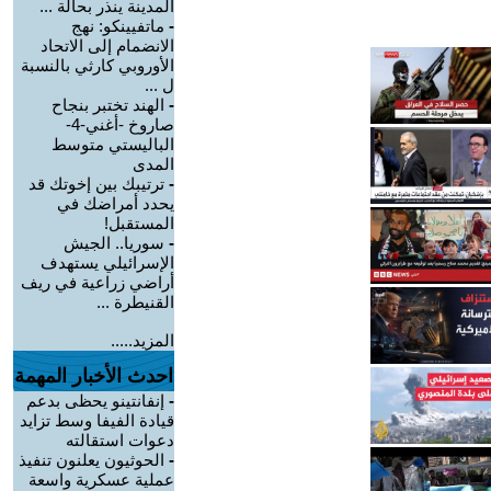
المدينة ينذر بحالة ...
-
ماتفيينكو: نهج
الانضمام إلى الاتحاد
الأوروبي كارثي بالنسبة
ل ...
-
الهند تختبر بنجاح
صاروخ -أغني-4-
الباليستي متوسط
المدى
-
ترتيبك بين إخوتك قد
يحدد أمراضك في
المستقبل!
-
سوريا.. الجيش
الإسرائيلي يستهدف
أراضي زراعية في ريف
القنيطرة ...
المزيد.....
احدث الأخبار المهمة
-
إنفانتينو يحظى بدعم
قيادة الفيفا وسط تزايد
دعوات استقالته
-
الحوثيون يعلنون تنفيذ
عملية عسكرية واسعة