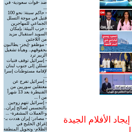
ضد -قوات سعودية- في
...
-
حاكم سبتة: نحو 100
قتيل في موجة التسلل
الجماعي للمهاجرين
-
حزب البيئة: بإمكان
السويد استقبال مزيد
من اللاجئين
-
موظفو -إيجز- يطالبون
بحقوقهم.. وهيأة تشغيل
الزبير ترد
-
إسرائيل توقف فتيات
تسللن إلى جنوب لبنان
لإقامة مستوطنات إسرا
...
-
إسرائيل تفرج عن
معتقلين سوريين من
القنيطرة بعد 13 شهراً
من ا ...
-
إسرائيل تتهم زوجين
بالتجسس لصالح إيران..
و-العملات المشفرة- ...
جاد الأفلام الجيدة
-
مصادر: إيران هددت بـ-
إغراق الخليج في
ا
الظلام- وتحويل المنطقة