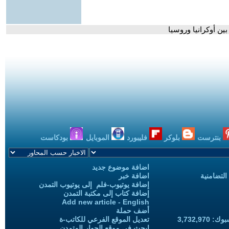
ين أوكرانيا وروسيا
بنترست
بلوكر
فليبورد
الموبايل
بودكاست
اضافة موضوع جديد
التضامنية
اضافة خبر
إضافة يوتيوب-فلم إلى يوتيوب التمدن
إضافة كتاب إلى مكتبة التمدن
Add new article - English
أضف حملة
3,732,97
تعديل الموقع الفرعي للكاتب-ة
ابحث في موقع الحوار المتمدن