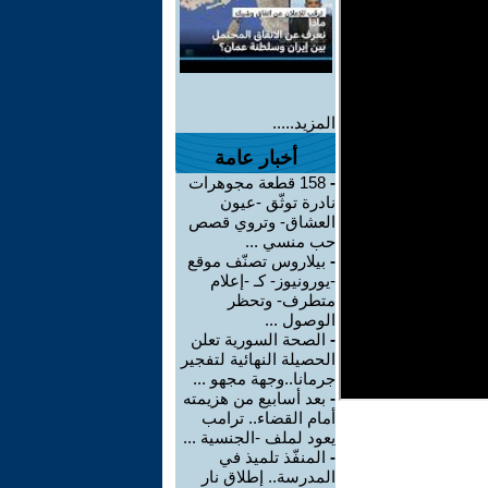
المزيد.....
أخبار عامة
-
158 قطعة مجوهرات
نادرة توثّق -عيون
العشاق- وتروي قصص
حب منسي ...
-
بيلاروس تصنّف موقع
-يورونيوز- كـ -إعلام
متطرف- وتحظر
الوصول ...
-
الصحة السورية تعلن
الحصيلة النهائية لتفجير
جرمانا..وجهة مجهو ...
-
بعد أسابيع من هزيمته
أمام القضاء.. ترامب
يعود لملف -الجنسية ...
-
المنفّذ تلميذ في
المدرسة.. إطلاق نار