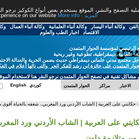
ة التصفح والنشر، الموقع يستخدم بعض أنواع الكوكيز نرجو النق
More info - المزيد
experience on our website
الفن
-
وكالة أنباء اليسار
-
وكالة أنباء العلمانية
-
وكالة أنباء العمال
-
وكا
الاقتصاد
-
اخبار الطب والعلوم
 الرئيسي لمؤسسة الحوار المتمدن
، علمانية، ديمقراطية، تطوعية وغير ربحية
ل مجتمع مدني علماني ديمقراطي حديث يضمن الحرية والعدالة الاجتم
حوار المتمدن على جائزة ابن رشد للفكر الحر والتى نالها أعلام في الفك
م مشاكل تقنية في تصفح الحوار المتمدن نرجو النقر هنا لاستخدام الموقع
كوردي
English
الاخبار
مراكز
الحوار المتمدن
- حكايتي على العربية | الشاب الأردني ورد المغربي.. شغفه بالحياة أقوى م
كايتي على العربية | الشاب الأردني ورد المغر
 من متلازمة داون.