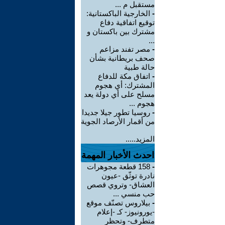
مستقبل م ...
-
الخارجية الباكستانية:
توقيع اتفاقية دفاع
مشترك بين باكستان و
...
-
مصر تفند مزاعم
صحف بريطانية بشأن
حالة طبية
-
‏اتفاق مكة للدفاع
المشترك: أي هجوم
مسلح على أي دولة يعد
هجوم ...
-
روسيا تطور جيلا جديدا
من أقمار الأرصاد الجوية
المزيد.....
احدث الأخبار المهمة
-
158 قطعة مجوهرات
نادرة توثّق -عيون
العشاق- وتروي قصص
حب منسي ...
-
بيلاروس تصنّف موقع
-يورونيوز- كـ -إعلام
متطرف- وتحظر