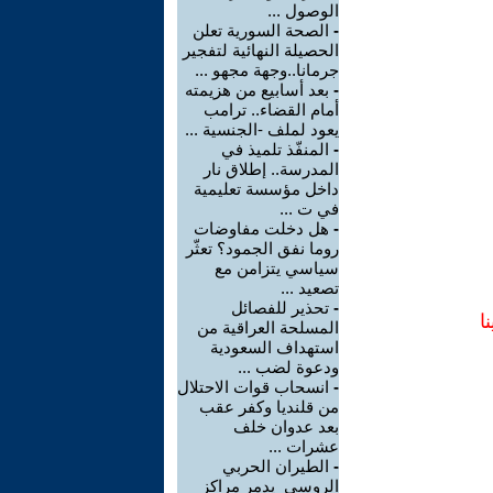
الوصول ...
-
الصحة السورية تعلن
الحصيلة النهائية لتفجير
جرمانا..وجهة مجهو ...
-
بعد أسابيع من هزيمته
أمام القضاء.. ترامب
يعود لملف -الجنسية ...
-
المنفّذ تلميذ في
المدرسة.. إطلاق نار
داخل مؤسسة تعليمية
في ت ...
-
هل دخلت مفاوضات
روما نفق الجمود؟ تعثّر
سياسي يتزامن مع
تصعيد ...
-
تحذير للفصائل
ا
المسلحة العراقية من
استهداف السعودية
ودعوة لضب ...
-
انسحاب قوات الاحتلال
من قلنديا وكفر عقب
بعد عدوان خلف
عشرات ...
-
الطيران الحربي
الروسي يدمر مراكز