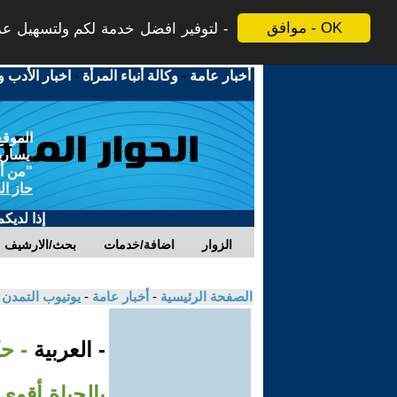
موافق - OK
لتوفير افضل خدمة لكم ولتسهيل عملي
أخبار عامة
-
وكالة أنباء المرأة
-
اخبار الأدب و
الموقع
يسارية
"من أج
حاز ال
إذا لديك
الزوار
اضافة/خدمات
بحث/الارشيف
الصفحة الرئيسية
-
أخبار عامة
-
يوتيوب التمدن
- العربية
- ح
بالحياة أقوى