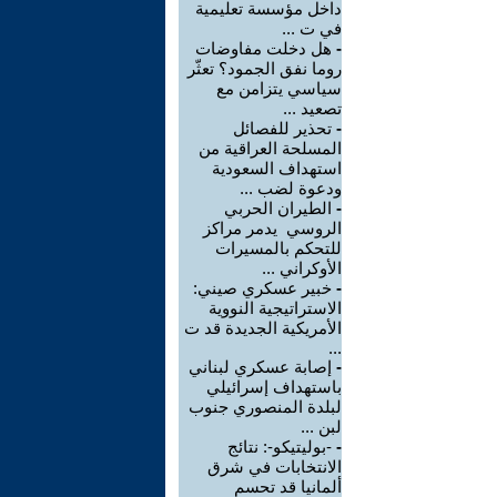
داخل مؤسسة تعليمية
في ت ...
-
هل دخلت مفاوضات
روما نفق الجمود؟ تعثّر
سياسي يتزامن مع
تصعيد ...
-
تحذير للفصائل
المسلحة العراقية من
استهداف السعودية
ودعوة لضب ...
-
الطيران الحربي
الروسي يدمر مراكز
للتحكم بالمسيرات
الأوكراني ...
-
خبير عسكري صيني:
الاستراتيجية النووية
الأمريكية الجديدة قد ت
...
-
إصابة عسكري لبناني
باستهداف إسرائيلي
لبلدة المنصوري جنوب
لبن ...
-
-بوليتيكو-: نتائج
الانتخابات في شرق
ألمانيا قد تحسم