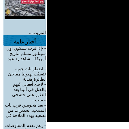
المزيد.....
أخبار عامة
-
-إذا فزت ستكون أول
سيناتور مسلم بتاريخ
أمريكا-.. شاهد رد عبد
...
-
اضطرابات جوية
تتسبّب بهبوط مفاجئ
لطائرة هندية
-
لاجئ أفغاني يُتهم
بالقتل في أثينا بعد
العثور على جثة في
حقيب ...
-
بعد هجومين قرب باب
المندب.. تحذيرات من
تصعيد يهدد الملاحة في
...
-
رغم تقدم المفاوضات