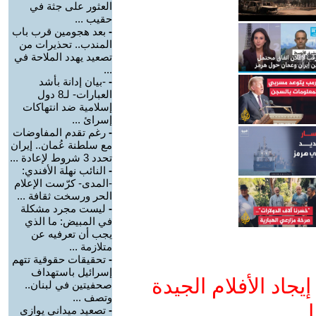
العثور على جثة في
حقيب ...
-
بعد هجومين قرب باب
المندب.. تحذيرات من
تصعيد يهدد الملاحة في
...
-
-بيان إدانة بأشد
العبارات- لـ8 دول
إسلامية ضد انتهاكات
إسرائ ...
-
رغم تقدم المفاوضات
مع سلطنة عُمان.. إيران
تحدد 3 شروط لإعادة ...
-
النائب نهلة الأفندي:
-المدى- كرّست الإعلام
الحر ورسخت ثقافة ...
-
ليست مجرد مشكلة
في المبيض: ما الذي
يجب أن تعرفيه عن
متلازمة ...
-
تحقيقات حقوقية تتهم
إسرائيل باستهداف
جاد الأفلام الجيدة
صحفيتين في لبنان..
وتصف ...
ا
-
تصعيد ميداني يوازي