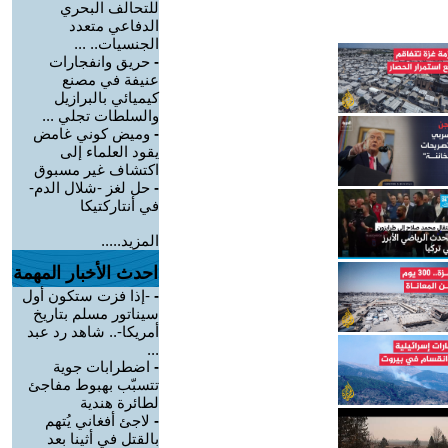
للتحالف البحري
الدفاعي متعدد
الجنسيات.. ...
-
حريق وانفجارات
عنيفة في مصنع
كيميائي بالبرازيل
والسلطات تجلي ...
-
وميض كوني غامض
يقود العلماء إلى
اكتشاف غير مسبوق
-
حل لغز -شلال الدم-
في أنتاركتيكا
المزيد.....
احدث الأخبار المهمة
-
-إذا فزت ستكون أول
سيناتور مسلم بتاريخ
أمريكا-.. شاهد رد عبد
...
-
اضطرابات جوية
تتسبّب بهبوط مفاجئ
لطائرة هندية
-
لاجئ أفغاني يُتهم
بالقتل في أثينا بعد