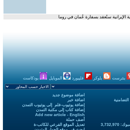
 الإيرانية ستُعقد بسفارة عُمان في روما
بنترست
بلوكر
فليبورد
الموبايل
بودكاست
اضافة موضوع جديد
التضامنية
اضافة خبر
إضافة يوتيوب-فلم إلى يوتيوب التمدن
إضافة كتاب إلى مكتبة التمدن
Add new article - English
أضف حملة
3,732,97
تعديل الموقع الفرعي للكاتب-ة
ابحث في موقع الحوار المتمدن