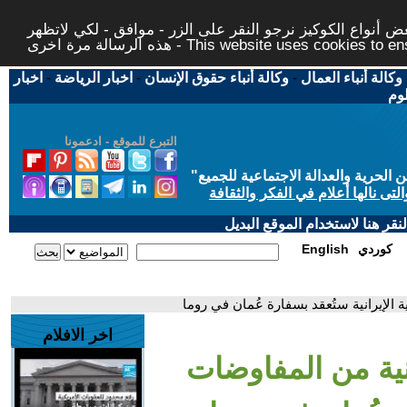
 أنواع الكوكيز نرجو النقر على الزر - موافق - لكي لاتظهر
This website uses cookies to ensure you ge
وكالة أنباء العمال
-
وكالة أنباء حقوق الإنسان
-
اخبار الرياضة
-
اخبار
لوم
التبرع للموقع - ادعمونا
حرية والعدالة الاجتماعية للجميع
"
تى نالها أعلام في الفكر والثقافة
قر هنا لاستخدام الموقع البديل
كوردي
English
 الإيرانية ستُعقد بسفارة عُمان في روما
اخر الافلام
نية من المفاوضات