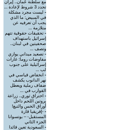
مع سلطنة عُمان.. إيران
تحدد 3 شروط لإعادة ...
-
ليست مجرد مشكلة
في المبيض: ما الذي
يجب أن تعرفيه عن
متلازمة ...
-
تحقيقات حقوقية تتهم
إسرائيل باستهداف
صحفيتين في لبنان..
وتصف ...
-
تصعيد ميداني يوازي
مفاوضات روما: غارات
إسرائيلية على جنوب
لب ...
-
انخفاض قياسي في
نهر الدانوب يكشف
ضفاف رملية ويعطل
القوارب في ...
-
اختراق ثوري.. زراعة
بروتين اللحم داخل
أوراق الخس والتبغ!
-
-إفريقيا قارة
المستقبل- – بوتسوانا
الجزء الثاني
-
السعودية تعين قائدا