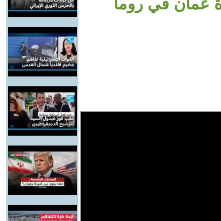
رة عُمان في روما