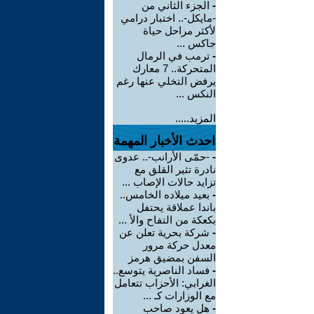
-
الجزء الثاني من
-مايكل-.. اختبار درامي
لأكثر مراحل حياة
جاكس ...
-
ترمب في الرمال
المتحركة.. 7 معارك
يرفض التخلي عنها رغم
النكس ...
المزيد.....
احدث الأخبار المهمة
-
-حمّى الأرانب-.. عدوى
نادرة تثير القلق مع
تزايد حالات الإصاب ...
-
بعيد ميلاده الخامس..
باندا عملاقة يحتفل
بكعكة من التفاح والأ ...
-
شركة بحرية تعلن عن
معدل حركة مرور
السفن بمضيق هرمز
-
فساد الناصرية يتوسع..
الغرابي: الأحزاب تتعامل
مع الوزارات كـ ...
-
هل يعود صاحب