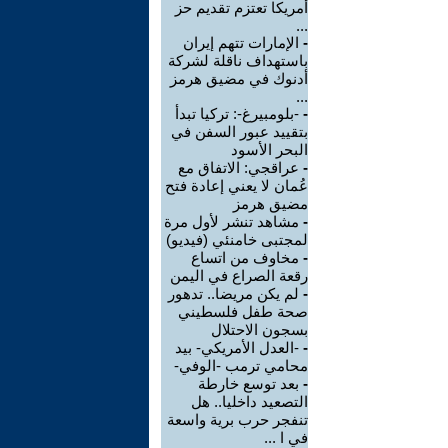
أمريكا تعتزم تقديم حز
...
-
الإمارات تتهم إيران
باستهداف ناقلة لشركة
أدنوك في مضيق هرمز
...
-
-بلومبيرغ-: تركيا تبدأ
بتقييد عبور السفن في
البحر الأسود
-
عراقجي: الاتفاق مع
عُمان لا يعني إعادة فتح
مضيق هرمز
-
مشاهد تنشر لأول مرة
لمجتبى خامنئي (فيديو)
-
مخاوف من اتساع
رقعة الصراع في اليمن
-
لم يكن مريضا.. تدهور
صحة طفل فلسطيني
بسجون الاحتلال
-
-العدل الأمريكي- بيد
محامي ترمب -الوفي-
-
بعد توسع خارطة
التصعيد داخليا.. هل
تنفجر حرب برية واسعة
في ا ...