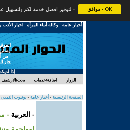
موافق - OK
لتوفير افضل خدمة لكم ولتسهيل عملي
أخبار عامة
-
وكالة أنباء المرأة
-
اخبار الأدب و
الموقع
يسارية
"من أج
حاز ال
إذا لديك
الزوار
اضافة/خدمات
بحث/الارشيف
الصفحة الرئيسية
-
أخبار عامة
-
يوتيوب التمدن
- العربية
- م
لمهاجمة منشآ