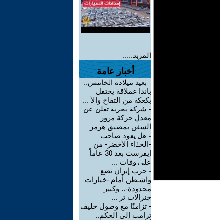
المزيد.....
أخبار عامة
-
بعيد ميلاده الخامس..
باندا عملاقة يحتفل
بكعكة من التفاح والأ ...
-
شركة بحرية تعلن عن
معدل حركة مرور
السفن بمضيق هرمز
-
هل يعود صاحب
-الحذاء الأخضر- من
إيفرست بعد 30 عاماً
على وفات ...
-
حرب إيران تضع
واشنطن أمام -خيارات
محدودة-.. وكبير
جنرالات تر ...
-
تزامنًا مع وصول حليف
ترامب إلى الحكم..