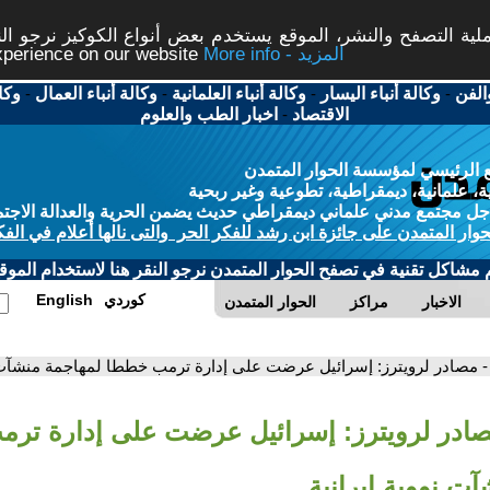
ة التصفح والنشر، الموقع يستخدم بعض أنواع الكوكيز نرجو النق
More info - المزيد
experience on our website
الفن
-
وكالة أنباء اليسار
-
وكالة أنباء العلمانية
-
وكالة أنباء العمال
-
وكا
الاقتصاد
-
اخبار الطب والعلوم
 الرئيسي لمؤسسة الحوار المتمدن
، علمانية، ديمقراطية، تطوعية وغير ربحية
ل مجتمع مدني علماني ديمقراطي حديث يضمن الحرية والعدالة الاجتم
حوار المتمدن على جائزة ابن رشد للفكر الحر والتى نالها أعلام في الفك
م مشاكل تقنية في تصفح الحوار المتمدن نرجو النقر هنا لاستخدام الموقع
كوردي
English
الاخبار
مراكز
الحوار المتمدن
- مصادر لرويترز: إسرائيل عرضت على إدارة ترمب خططا لمهاجمة منشآت ن
صادر لرويترز: إسرائيل عرضت على إدارة تر
ت نووية إيرانية