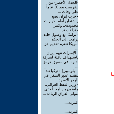
-الحذاء الأخضر- من
إيفرست بعد 30 عاماً
على وفات ...
-
حرب إيران تضع
واشنطن أمام -خيارات
محدودة-.. وكبير
جنرالات تر ...
-
تزامنًا مع وصول حليف
ترامب إلى الحكم..
أمريكا تعتزم تقديم حز
...
-
الإمارات تتهم إيران
باستهداف ناقلة لشركة
أدنوك في مضيق هرمز
...
-
-بلومبيرغ-: تركيا تبدأ
ا
بتقييد عبور السفن في
البحر الأسود
-
وزير النفط العراقي:
ماضون ببرنامجنا حتى
يتولى العراق الريادة ...
المزيد.....
المزيد.....