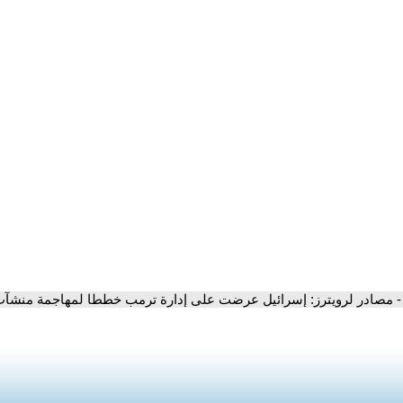
- مصادر لرويترز: إسرائيل عرضت على إدارة ترمب خططا لمهاجمة منشآت ن