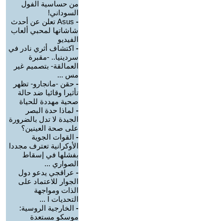
من حساسية الفول
السوداني!
-
Asus تعلن عن أحدث
شاشاتها لمحبي ألعاب
الفيديو
-
اكتشاف أثري نادر في
سردينيا.. -مقبرة
العمالقة- بتصميم غير
مس ...
-
حقن -مانجارو- تظهر
تأثيرا وقائيا ضد حالة
صحية مهددة للحياة
-
لماذا حدة البصر
الجيدة لا تدل بالضرورة
على صحة العينين؟
-
القوات الجوية
الأوكرانية تعترف مجددا
بفشلها في إسقاط
الصواري ...
-
عراقجي يدعو دول
الجوار للاعتماد على
الذات ومواجهة
التحديات ا ...
-
الخارجية الروسية:
موسكو مستعدة