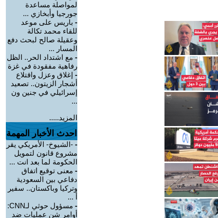
لمواصلة مساعدة
جورجيا وأبخازي ...
-
باريس على موعد
للقاء محمد تكالة
وعقيلة صالح لبحث دفع
المسار ...
-
مع اشتداد الحر.. الظل
رفاهية مفقودة في غزة
-
إغلاق وعزل واقتلاع
أشجار الزيتون.. تصعيد
إسرائيلي في جنين ون
...
المزيد.....
احدث الأخبار المهمة
-
-الشيوخ- الأمريكي يقر
مشروع قانون لتمويل
الحكومة لما بعد انت ...
-
معنى توقيع اتفاق
دفاعي بين السعودية
وتركيا وباكستان.. سفير
أ ...
-
مسؤول حوثي لـCNN:
أوامر شن عمليات ضد