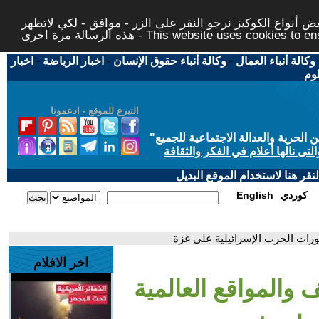
 أنواع الكوكيز نرجو النقر على الزر - موافق - لكي لاتظهر
This website uses cookies to ensure you ge
وكالة أنباء العمال
-
وكالة أنباء حقوق الإنسان
-
اخبار الرياضة
-
اخبار
لوم
التبرع للموقع - ادعمونا
حرية والعدالة الاجتماعية للجميع
"
تى نالها أعلام في الفكر والثقافة
قر هنا لاستخدام الموقع البديل
كوردي
English
طورات الحرب الإسرائيلية على غزة
اخر الافلام
ف والمواقع العالمية