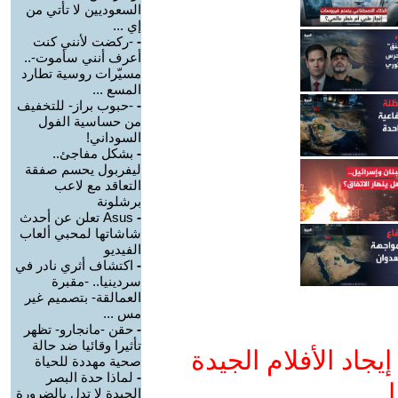
السعوديين لا تأتي من
إي ...
-
-ركضت لأنني كنت
أعرف أنني سأموت-..
مسيّرات روسية تطارد
المسع ...
-
-حبوب براز- للتخفيف
من حساسية الفول
السوداني!
-
بشكل مفاجئ..
ليفربول يحسم صفقة
التعاقد مع لاعب
برشلونة
-
Asus تعلن عن أحدث
شاشاتها لمحبي ألعاب
الفيديو
-
اكتشاف أثري نادر في
سردينيا.. -مقبرة
العمالقة- بتصميم غير
مس ...
-
حقن -مانجارو- تظهر
تأثيرا وقائيا ضد حالة
جاد الأفلام الجيدة
صحية مهددة للحياة
-
لماذا حدة البصر
ا
الجيدة لا تدل بالضرورة