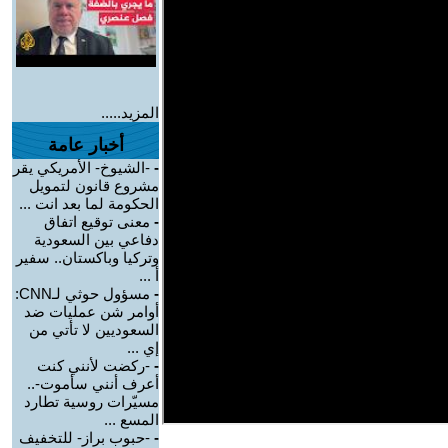
المزيد.....
أخبار عامة
-
-الشيوخ- الأمريكي يقر
مشروع قانون لتمويل
الحكومة لما بعد انت ...
-
معنى توقيع اتفاق
دفاعي بين السعودية
وتركيا وباكستان.. سفير
أ ...
-
مسؤول حوثي لـCNN:
أوامر شن عمليات ضد
السعوديين لا تأتي من
إي ...
-
-ركضت لأنني كنت
أعرف أنني سأموت-..
مسيّرات روسية تطارد
المسع ...
-
-حبوب براز- للتخفيف