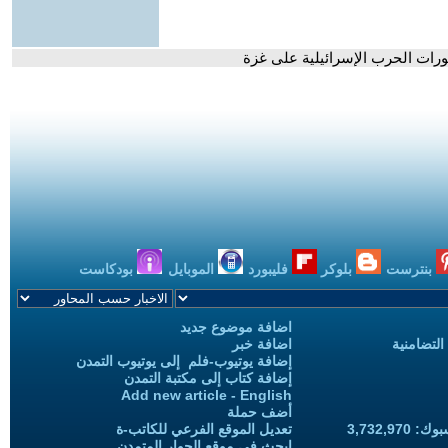
طورات الحرب الإسرائيلية على غزة
بنترست
بلوكر
فليبورد
الموبايل
بودكاست
اضافة موضوع جديد
التضامنية
اضافة خبر
إضافة يوتيوب-فلم إلى يوتيوب التمدن
إضافة كتاب إلى مكتبة التمدن
Add new article - English
أضف حملة
3,732,97
تعديل الموقع الفرعي للكاتب-ة
ابحث في موقع الحوار المتمدن