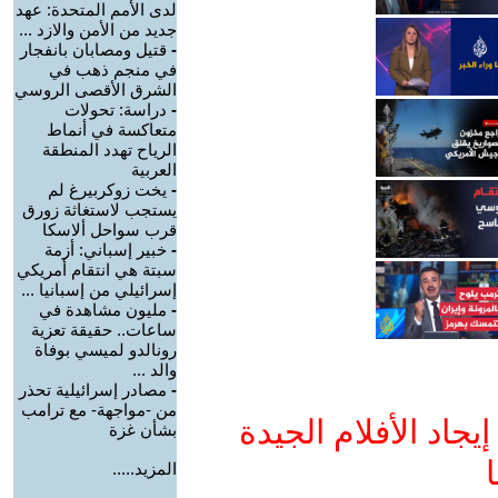
لدى الأمم المتحدة: عهد
جديد من الأمن والازد ...
-
قتيل ومصابان بانفجار
في منجم ذهب في
الشرق الأقصى الروسي
-
دراسة: تحولات
متعاكسة في أنماط
الرياح تهدد المنطقة
العربية
-
يخت زوكربيرغ لم
يستجب لاستغاثة زورق
قرب سواحل ألاسكا
-
خبير إسباني: أزمة
سبتة هي انتقام أمريكي
إسرائيلي من إسبانيا ...
-
مليون مشاهدة في
ساعات.. حقيقة تعزية
رونالدو لميسي بوفاة
والد ...
-
مصادر إسرائيلية تحذر
من -مواجهة- مع ترامب
جاد الأفلام الجيدة
بشأن غزة
ا
المزيد.....