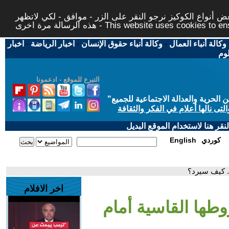
 أنواع الكوكيز نرجو النقر على الزر - موافق - لكي لاتظهر
This website uses cookies to ensure you ge
وكالة أنباء العمال
-
وكالة أنباء حقوق الإنسان
-
اخبار الرياضة
-
اخبار
لوم
التبرع للموقع - ادعمونا
حرية والعدالة الاجتماعية للجميع
"
تى نالها أعلام في الفكر والثقافة
قر هنا لاستخدام الموقع البديل
كوردي
English
.. كيف سيرد؟
اخر الافلام
وطها القاسية أمام