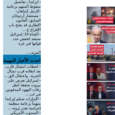
-
أيرلندا.. تفاصيل
سقوط المتهم بزعامة
-كارتيل كيناهان-
-
مستشار أردوغان
السابق: القانون
الإطاري قد يفتح باب
الإفراج ع ...
-
القناة 14: إسرائيل
تستعد لخفض عدد
قواتها في غزة
المزيد.....
احدث الأخبار المهمة
-
لحظات انتشال قارب
بعد انقلابه قرب تمثال
الحرية.. واعتقال الق ...
-
إسرائيل تعرض على
بيروت صفقة لنقل
رفات اليهود المدفونين
في لب ...
-
الإمارات تسلم إيرلندا
متهماً بزعامة منظمة
إجرامية تقدر ثروته ...
-
المندوب الأمريكي