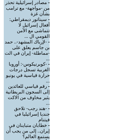
-
مصادر إسرائيلية تحذر
من -مواجهة- مع ترامب
بشأن غزة
-
سيناتور ديمقراطي:
أفعال إسرائيل لا
تتماشى مع الأمن
القومي ال ...
-
-لإرباك المشهد-.. حمد
بن جاسم يعلق على
-مماطلة- إيران في الت
...
-
-كوبرنيكوس-: أوروبا
الغربية تسجل درجات
حرارة قياسية في يونيو
...
-
رقم قياسي للعائدين
إلى السجون البريطانية
يثير مخاوف من الاكت
...
-
-هند رجب- تلاحق
جنديا إسرائيليا في
فيتنام
-
خطابان متباينان في
إيران.. إلى من يجب أن
يستمع العالم؟