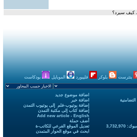
.. كيف سيرد؟
بنترست
بلوكر
فليبورد
الموبايل
بودكاست
اضافة موضوع جديد
التضامنية
اضافة خبر
إضافة يوتيوب-فلم إلى يوتيوب التمدن
إضافة كتاب إلى مكتبة التمدن
Add new article - English
أضف حملة
3,732,97
تعديل الموقع الفرعي للكاتب-ة
ابحث في موقع الحوار المتمدن