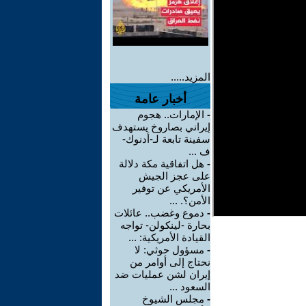
المزيد.....
أخبار عامة
-
الإمارات.. هجوم
إيراني بصاروخ يستهدف
سفينة تابعة لـ-أدنوك-
ف ...
-
هل اتفاقية مكة دلالة
على عجز الجيش
الأمريكي عن توفير
الأمن؟. ...
-
دموع وغضب.. عائلات
بحارة -لينكولن- تواجه
القيادة الأمريكية: ...
-
مسؤول حوثي: لا
نحتاج إلى أوامر من
إيران لشن عمليات ضد
السعود ...
-
مجلس الشيوخ