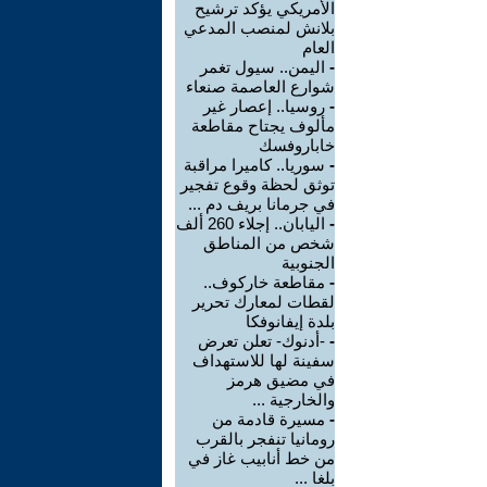
الأمريكي يؤكد ترشيح
بلانش لمنصب المدعي
العام
-
اليمن.. سيول تغمر
شوارع العاصمة صنعاء
-
روسيا.. إعصار غير
مألوف يجتاح مقاطعة
خاباروفسك
-
سوريا.. كاميرا مراقبة
توثق لحظة وقوع تفجير
في جرمانا بريف دم ...
-
اليابان.. إجلاء 260 ألف
شخص من المناطق
الجنوبية
-
مقاطعة خاركوف..
لقطات لمعارك تحرير
بلدة إيفانوفكا
-
-أدنوك- تعلن تعرض
سفينة لها للاستهداف
في مضيق هرمز
والخارجية ...
-
مسيرة قادمة من
رومانيا تنفجر بالقرب
من خط أنابيب غاز في
بلغا ...