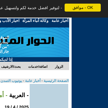
موافق - OK
لتوفير افضل خدمة لكم ولتسهيل عملي
أخبار عامة
-
وكالة أنباء المرأة
-
اخبار الأدب و
الموقع
يسارية
"من أج
حاز ال
إذا لديك
الزوار
اضافة/خدمات
بحث/الارشيف
الصفحة الرئيسية
-
أخبار عامة
-
يوتيوب التمدن
- العربية
- أ
2025 / 4 / 19