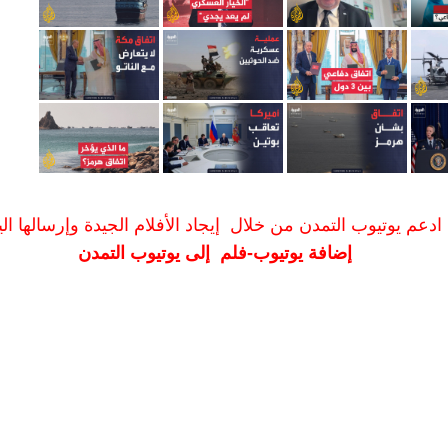
ادعم يوتيوب التمدن من خلال إيجاد الأفلام الجيدة وإرسالها الين
إضافة يوتيوب-فلم إلى يوتيوب التمدن