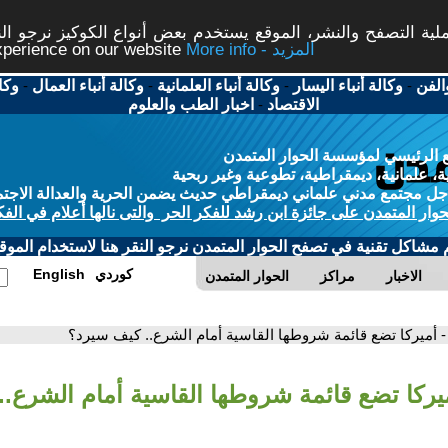
ة التصفح والنشر، الموقع يستخدم بعض أنواع الكوكيز نرجو النق
More info - المزيد
experience on our website
الفن
-
وكالة أنباء اليسار
-
وكالة أنباء العلمانية
-
وكالة أنباء العمال
-
وكا
الاقتصاد
-
اخبار الطب والعلوم
 الرئيسي لمؤسسة الحوار المتمدن
، علمانية، ديمقراطية، تطوعية وغير ربحية
ل مجتمع مدني علماني ديمقراطي حديث يضمن الحرية والعدالة الاجتم
حوار المتمدن على جائزة ابن رشد للفكر الحر والتى نالها أعلام في الفك
م مشاكل تقنية في تصفح الحوار المتمدن نرجو النقر هنا لاستخدام الموقع
كوردي
English
الاخبار
مراكز
الحوار المتمدن
- أميركا تضع قائمة شروطها القاسية أمام الشرع.. كيف سيرد؟
ميركا تضع قائمة شروطها القاسية أمام الشرع.