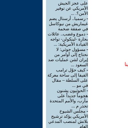
على عجز الجيش
الأمريكي عن توفير
الأمن؟. ...
-
رسميا.. أرسنال يضم
غيماريش من نيوكاسل
في صفقة ضخمة
-
دموع وغضب.. عائلات
بحارة -لينكولن- تواجه
القيادة الأمريكية: ...
-
مسؤول حوثي: لا
نحتاج إلى أوامر من
إيران لشن عمليات ضد
ا
السعود ...
-
كيف حوّل ترامب
الفيفا إلى ساحة معركة
على السلطة – مقال
في مو ...
-
الحوثيون يشنون
هجوماً جديداً على
مأرب، والأمم المتحدة
تحذر م ...
-
مجلس الشيوخ
الأمريكي يؤكد ترشيح
بلانش لمنصب المدعي
العام