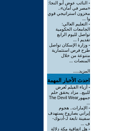
-
النائب عوض أبو النجا:
«مصر في أمان»..
مخزون استراتيجي قوي
وا ...
-
التعليم العالي:
الجامعات الحكومية
تواصل لليوم الرابع
تقديم ا ...
-
وزارة الإسكان تواصل
طرح فرص استثمارية
متنوعة من خلال
المنصات ...
المزيد.....
احدث الأخبار المهمة
-
أزياء الفيلم تُعرض
للبيع.. مزاد يحقق حلم
جمهورThe Devil Wear
...
-
الإمارات.. هجوم
إيراني بصاروخ يستهدف
سفينة تابعة لـ-أدنوك-
ف ...
-
هل اتفاقية مكة دلالة