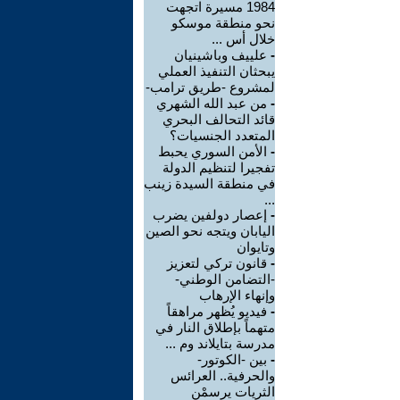
1984 مسيرة اتجهت
نحو منطقة موسكو
خلال أس ...
-
علييف وباشينيان
يبحثان التنفيذ العملي
لمشروع -طريق ترامب-
-
من عبد الله الشهري
قائد التحالف البحري
المتعدد الجنسيات؟
-
الأمن السوري يحبط
تفجيرا لتنظيم الدولة
في منطقة السيدة زينب
...
-
إعصار دولفين يضرب
اليابان ويتجه نحو الصين
وتايوان
-
قانون تركي لتعزيز
-التضامن الوطني-
وإنهاء الإرهاب
-
فيديو يُظهر مراهقاً
متهماً بإطلاق النار في
مدرسة بتايلاند وم ...
-
بين -الكوتور-
والحرفية.. العرائس
الثريات يرسمْن