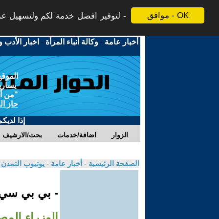
موافق - OK
لتوفير افضل خدمة لكم ولتسهيل عملي
أخبار عامة
-
وكالة أنباء المرأة
-
اخبار الأدب و
الموقع
يسارية
"من أج
حاز ال
إذا لديك
الزوار
اضافة/خدمات
بحث/الارشيف
الصفحة الرئيسية
-
أخبار عامة
-
يوتيوب التمدن
- بي بي سي
الوزراء المص