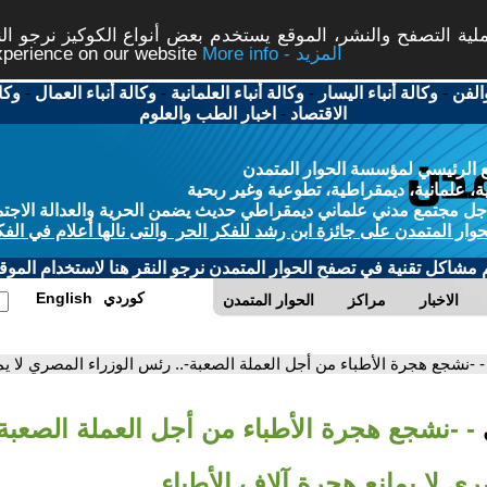
ة التصفح والنشر، الموقع يستخدم بعض أنواع الكوكيز نرجو النق
More info - المزيد
experience on our website
الفن
-
وكالة أنباء اليسار
-
وكالة أنباء العلمانية
-
وكالة أنباء العمال
-
وكا
الاقتصاد
-
اخبار الطب والعلوم
 الرئيسي لمؤسسة الحوار المتمدن
، علمانية، ديمقراطية، تطوعية وغير ربحية
ل مجتمع مدني علماني ديمقراطي حديث يضمن الحرية والعدالة الاجتم
حوار المتمدن على جائزة ابن رشد للفكر الحر والتى نالها أعلام في الفك
م مشاكل تقنية في تصفح الحوار المتمدن نرجو النقر هنا لاستخدام الموقع
كوردي
English
الاخبار
مراكز
الحوار المتمدن
- -نشجع هجرة الأطباء من أجل العملة الصعبة-.. رئس الوزراء المصري لا يم
- -نشجع هجرة الأطباء من أجل العملة الصعبة
ري لا يمانع هجرة آلاف الأطباء