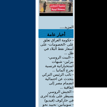
المزيد.....
أخبار عامة
-
حكومة العراق تعلق
على -الخصومات- على
أسعار نفط البلاد في
ظل ...
-
-البيت الروسي-
ببرلين- شبهات
استخباراتية فرنسية
تحرج ألمانيا ...
-
نائب الرئيس التركي
يتحدث عن احتمالية
انضمام مصر إلى
اتفاقية ...
-
الجيش الروسي
يسيطر على بلدة أخرى
في خاركوف (فيديو)
-
سوبيانين: تحييد نحو