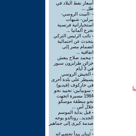
أسعار نفط البلاد في
ظل ...
-
-البيت الروسي-
ببرلين- شبهات
استخباراتية فرنسية
تحرج ألمانيا ...
-
نائب الرئيس التركي
يتحدث عن احتمالية
انضمام مصر إلى
اتفاقية ...
-
محمد صلاح ينعش
خزائن طرابزون سبور
في 3 أيام
-
الجيش الروسي
يسيطر على بلدة أخرى
في خاركوف (فيديو)
ا
-
سوبيانين: تحييد نحو
1984 مسيرة اتجهت
نحو منطقة موسكو
خلال أس ...
-
قبل بداية الموسم
الجديد.. رونالدو يوجه
صدمة كبرى إلى جماهير
...
-
لبنان يبدأ تحضيراته