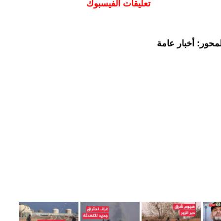
تعليقات الفيسبوك
محور: أخبار عامة