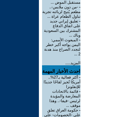
مستقبل الموض ...
-
-من دون ملابس-..
مطعم يُتيح لزبائنه تجربة
تناول الطعام عراة ...
-
تعليق إيراني جديد
على اتفاق الدفاع
المشترك بين السعودية
وباك ...
-
المبعوث الأممي:
اليمن يواجه أكبر خطر
لتجدد الصراع منذ هدنة
2 ...
المزيد.....
احدث الأخبار المهمة
-
أكثر فعالية بـ27%..
أمريكا تُجيز لقاحًا جديدًا
للإنفلونزا
-
قائمة بالاتحادات
المعارضة والمؤيدة
لرئيس -فيفا-.. وهذا
موقف ...
-
حكومة العراق تعلق
على -الخصومات- على