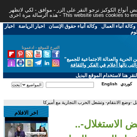
 أنواع الكوكيز نرجو النقر على الزر - موافق - لكي لاتظهر
This website uses cookies to ensure you ge
وكالة أنباء العمال
-
وكالة أنباء حقوق الإنسان
-
اخبار الرياضة
-
اخبار
لوم
التبرع للموقع - ادعمونا
حرية والعدالة الاجتماعية للجميع
"
تى نالها أعلام في الفكر والثقافة
قر هنا لاستخدام الموقع البديل
كوردي
English
 -وضع الانتقام- وتشعل الحرب التجارية مع أميركا
اخر الافلام
 الاستغلال-..