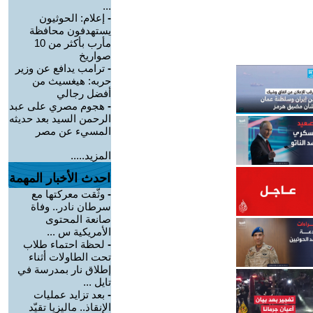
...
-
إعلام: الحوثيون
يستهدفون محافظة
مأرب بأكثر من 10
صواريخ
-
ترامب يدافع عن وزير
حربه: هيغسيث من
أفضل رجالي
-
هجوم مصري على عبد
الرحمن السيد بعد حديثه
المسيء عن مصر
المزيد.....
احدث الأخبار المهمة
-
وثّقت معركتها مع
سرطان نادر.. وفاة
صانعة المحتوى
الأمريكية س ...
-
لحظة احتماء طلاب
تحت الطاولات أثناء
إطلاق نار بمدرسة في
تايل ...
-
بعد تزايد عمليات
الإنقاذ.. ماليزيا تقيّد