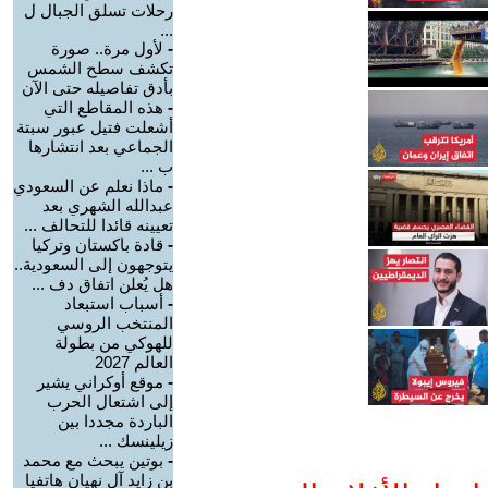
رحلات تسلق الجبال ل
...
-
لأول مرة.. صورة
تكشف سطح الشمس
بأدق تفاصيله حتى الآن
-
هذه المقاطع التي
أشعلت فتيل عبور سبتة
الجماعي بعد انتشارها
ب ...
-
ماذا نعلم عن السعودي
عبدالله الشهري بعد
تعيينه قائدا للتحالف ...
-
قادة باكستان وتركيا
يتوجهون إلى السعودية..
هل يُعلن اتفاق دف ...
-
أسباب استبعاد
المنتخب الروسي
للهوكي من بطولة
العالم 2027
-
موقع أوكراني يشير
إلى اشتعال الحرب
الباردة مجددا بين
زيلينسك ...
-
بوتين يبحث مع محمد
بن زايد آل نهيان هاتفيا