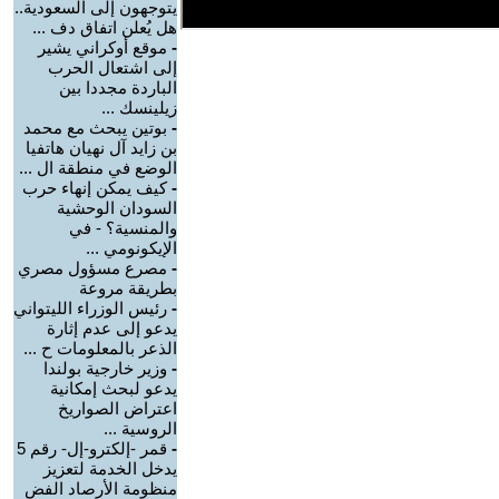
يتوجهون إلى السعودية..
هل يُعلن اتفاق دف ...
-
موقع أوكراني يشير
إلى اشتعال الحرب
الباردة مجددا بين
زيلينسك ...
-
بوتين يبحث مع محمد
بن زايد آل نهيان هاتفيا
الوضع في منطقة ال ...
-
كيف يمكن إنهاء حرب
السودان الوحشية
والمنسية؟ - في
الإيكونومي ...
-
مصرع مسؤول مصري
بطريقة مروعة
-
رئيس الوزراء الليتواني
يدعو إلى عدم إثارة
الذعر بالمعلومات ح ...
-
وزير خارجية بولندا
يدعو لبحث إمكانية
اعتراض الصواريخ
الروسية ...
-
قمر -إلكترو-إل- رقم 5
يدخل الخدمة لتعزيز
منظومة الأرصاد الفض