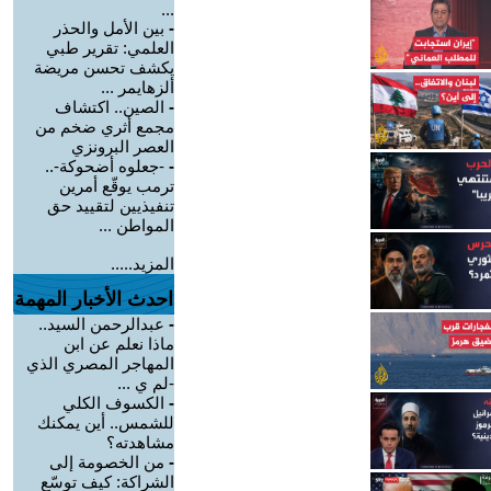
...
-
بين الأمل والحذر
العلمي: تقرير طبي
يكشف تحسن مريضة
ألزهايمر ...
-
الصين.. اكتشاف
مجمع أثري ضخم من
العصر البرونزي
-
-جعلوه أضحوكة-..
ترمب يوقّع أمرين
تنفيذيين لتقييد حق
المواطن ...
المزيد.....
احدث الأخبار المهمة
-
عبدالرحمن السيد..
ماذا نعلم عن ابن
المهاجر المصري الذي
-لم ي ...
-
الكسوف الكلي
للشمس.. أين يمكنك
مشاهدته؟
-
من الخصومة إلى
الشراكة: كيف توسّع