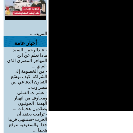
المزيد.....
أخبار عامة
-
عبدالرحمن السيد..
ماذا نعلم عن ابن
المهاجر المصري الذي
-لم ي ...
-
من الخصومة إلى
الشراكة: كيف توسّع
التعاون الدفاعي بين
مصر وت ...
-
عشرات القتلى
ومخاوف من انهيار
الهدنة: الحوثيون
يصعّدون هجمات ...
-
ترامب يعتقد أن
الحرب -ستنتهي قريبا
جدا- والسعودية تتوقع
هجما ...