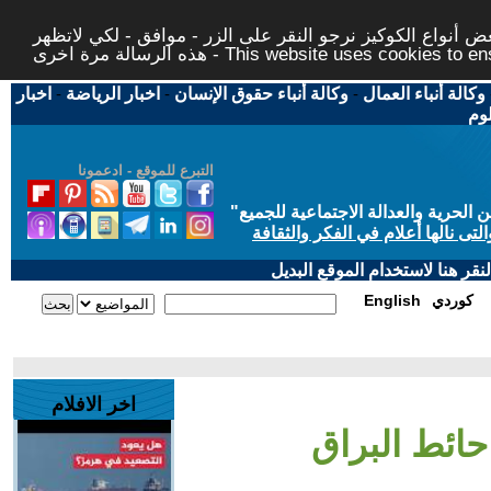
 أنواع الكوكيز نرجو النقر على الزر - موافق - لكي لاتظهر
This website uses cookies to ensure you ge
وكالة أنباء العمال
-
وكالة أنباء حقوق الإنسان
-
اخبار الرياضة
-
اخبار
لوم
التبرع للموقع - ادعمونا
حرية والعدالة الاجتماعية للجميع
"
تى نالها أعلام في الفكر والثقافة
قر هنا لاستخدام الموقع البديل
كوردي
English
اخر الافلام
ائط البراق