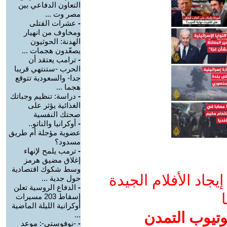
التعاون الدفاعي بين
مصر وت ...
-
عشرات القتلى
ومخاوف من انهيار
الهدنة: الحوثيون
يصعّدون هجمات ...
-
ترامب يعتقد أن
الحرب -ستنتهي قريبا
جدا- والسعودية تتوقع
هجما ...
-
دراسة: تنظيم وجباتك
الغذائية يؤثر على
صحتك النفسية
-
أوكرانيا والناتو..
عضوية مؤجلة أم طريق
مسدود؟
-
ترمب يلمح لإنهاء
إغلاق مضيق هرمز
وسط شكوك اقتصادية
جاد الأفلام الجيدة
حول جدية ...
-
الدفاع الروسية تعلن
ا
إسقاط 203 مسيرات
أوكرانية الليلة الماضية
وتيوب التمدن
...
-
-نوفوستي-: موعد