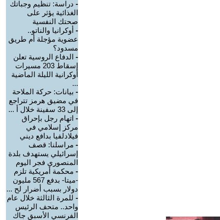
-
دراسة: تنظيم وجباتك
الغذائية يؤثر على
صحتك النفسية
-
أوكرانيا والناتو..
عضوية مؤجلة أم طريق
مسدود؟
-
الدفاع الروسية تعلن
إسقاط 203 مسيرات
أوكرانية الليلة الماضية
...
-
بيانات: حركة الملاحة
في مضيق هرمز تتراجع
إلى 33 سفينة خلال أ ...
-
اتهام رجل بإحراق
مركز إسلامي في
فيلادلفيا بدافع ديني
-
مراسلنا: قصف
إسرائيلي يستهدف بلدة
المنصوري فجر اليوم
-
محكمة أمريكية تلزم
-ميتا- بدفع 567 مليون
دولار بسبب أضرار لح ...
-
للمرة الثالثة خلال عام
واحد.. متحف الرئيس
الفرنسي الأسبق جاك