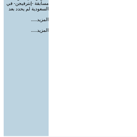
مسابقة -إنترفيجن- في
السعودية لم يحدد بعد
المزيد.....
المزيد.....