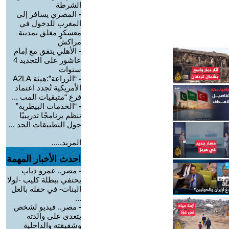
الشرطة
-
المصري يسافر إلى
المغرب للدخول في
معسكرٍ مغلق بمدينة
مراكش
-
الأهلي يتفق مع إمام
عاشور على التجديد 4
سنوات
-
“الزراعة”:هيئة A2LA
الأمريكية تُجدد اعتماد
فرع “متبقيات المب ...
-
“الخدمات البيطرية”
تنظم برنامجًا تدريبيًا
حول التطبيقات الحد ...
المزيد.....
احدث الأخبار المهمة
-
مصر.. عمرو دياب
يحتفي ببطلة كليب -لولا
البنات- في حفله بالعل
...
-
مصر.. فيديو لشخص
يتعدى على والدته
وشقيقته والداخلية