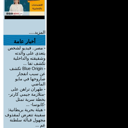
المزيد.....
أخبار عامة
-
مصر.. فيديو لشخص
يتعدى على والدته
وشقيقته والداخلية
تكشف تفا ...
-
Blue Origin تكشف
عن سبب انفجار
صاروخها في مايو
الماضي
-
طهران تراهن على
-متلازمة جيمي كارتر-
بخطة سرية تمثل
-كابوسا- ...
-
هيئة بحرية بريطانية:
سفينة تتعرض لمقذوف
مجهول قبالة سلطنة
عم ...