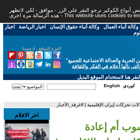
 أنواع الكوكيز نرجو النقر على الزر - موافق - لكي لاتظهر
This website uses cookies to ensure you ge
وكالة أنباء العمال
-
وكالة أنباء حقوق الإنسان
-
اخبار الرياضة
-
اخبار
لوم
التبرع للموقع - ادعمونا
حرية والعدالة الاجتماعية للجميع
"
تى نالها أعلام في الفكر والثقافة
قر هنا لاستخدام الموقع البديل
كوردي
English
ات تحركات إيران الإقليمية | #غرفة_الأخبار
اخر الافلام
سوب أم إعادة