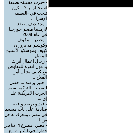
-
-حرب هجينة- بصبغة
استخباراتية؟.. بكين
تبحث في -البصمة
الإسرا ...
-
مدفيديف يتوقع
لأرمينيا مصير جورجيا
في عام 2008
-
مصدر: ويتكوف
وكوشنر قد يزوران
كييف وموسكو الأسبوع
المقبل
-
رجال أعمال أتراك
يدعون أنقرة للتفاوض
مع كييف بشأن أمن
الملاح ...
-
خبير يرصد ما حصل
للسياحة التركية بسبب
الحرب الأمريكية على
إي ...
-
فيديو يرصد واقعة
صادمة على باب مسجد
في مصر.. وتحرك عاجل
من ا ...
-
مصر.. مصرع 4 عناصر
خطرة في اشتباك مع