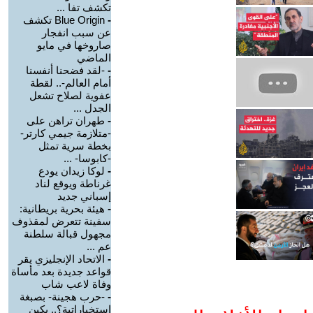
تكشف تفا ...
-
Blue Origin تكشف
عن سبب انفجار
صاروخها في مايو
الماضي
-
-لقد فضحنا أنفسنا
أمام العالم-.. لقطة
عفوية لصلاح تشعل
الجدل ...
-
طهران تراهن على
-متلازمة جيمي كارتر-
بخطة سرية تمثل
-كابوسا- ...
-
لوكا زيدان يودع
غرناطة ويوقع لناد
إسباني جديد
-
هيئة بحرية بريطانية:
سفينة تتعرض لمقذوف
مجهول قبالة سلطنة
عم ...
-
الاتحاد الإنجليزي يقر
قواعد جديدة بعد مأساة
وفاة لاعب شاب
-
-حرب هجينة- بصبغة
استخباراتية؟.. بكين