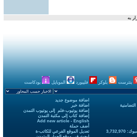
ر به
بنترست
بلوكر
فليبورد
الموبايل
بودكاست
اضافة موضوع جديد
التضامنية
اضافة خبر
إضافة يوتيوب-فلم إلى يوتيوب التمدن
إضافة كتاب إلى مكتبة التمدن
Add new article - English
أضف حملة
3,732,97
تعديل الموقع الفرعي للكاتب-ة
ابحث في موقع الحوار المتمدن