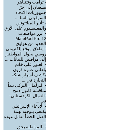
-
ترامب ونتنياهو
يسعيان إلى جرّ
جمهوريات الاتحاد
السوفيتي السا ...
-
تأثير الميلاتونين
والمغنيسيوم على الأرق
-
أبرز مواصفات
MatePad Pro 12
الجديد من هواوي
-
إطلاق موقع إلكتروني
روسي يحول المواطنين
إلى مراقبين للنباتات ...
-
العثور على خاتم
بلقاني عمره قرون
يكشف أسرار شبكة
التجارة في ...
-
البرلمان التركي يبدأ
مناقشة قانون دمج
-العمال الكردستاني-
في ...
-
الادعاء الإسرائيلي
يكتفي بتوجيه تهمة
القتل الخطأ لقاتل عودة
...
-
-المواطنة بحق