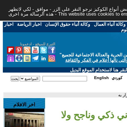
 أنواع الكوكيز نرجو النقر على الزر - موافق - لكي لاتظهر
This website uses cookies to ensure you ge
وكالة أنباء العمال
-
وكالة أنباء حقوق الإنسان
-
اخبار الرياضة
-
اخبار
لوم
التبرع للموقع - ادعمونا
حرية والعدالة الاجتماعية للجميع
"
تى نالها أعلام في الفكر والثقافة
قر هنا لاستخدام الموقع البديل
كوردي
English
ر به
اخر الافلام
ني ذكي وناجح ولا