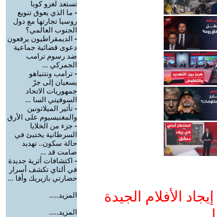
تستعد لغزو كوبا
-
ما الذي يعوق تنويع
روسيا تجارتها مع دول
الجنوب العالمي؟
-
الديمقراطيون يرفعون
دعوى قضائية جماعية
ضد رسوم ترامب
الجمركي ...
-
ترامب ونتنياهو
يسعيان إلى جرّ
جمهوريات الاتحاد
السوفيتي السا ...
-
تأثير الميلاتونين
والمغنيسيوم على الأرق
-
جزء من الخلايا
السرطانية يختبئ في
حالة سكون.. تهديد
صامت قد ...
-
اكتشافات أثرية جديدة
في ألتاي تكشف أسرار
حضارتي بازيريك وأفا ...
جاد الأفلام الجيدة
المزيد.....
ا
المزيد.....