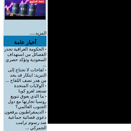
المزيد.....
أخبار عامة
-
الحكومة العراقية تحذر
الفصائل من استهداف
السعودية وتؤكد حصري
...
-
لقاحات لا تحتاج إلى
التبريد: ابتكار قد يحد
من هدر نصف اللقاح ...
-
الولايات المتحدة
تستعد لغزو كوبا
-
ما الذي يعوق تنويع
روسيا تجارتها مع دول
الجنوب العالمي؟
-
الديمقراطيون يرفعون
دعوى قضائية جماعية
ضد رسوم ترامب
الجمركي ...