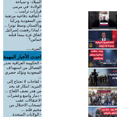
الميلاد- و-سياحة
الولادة- في مرمى
قرارات ترامب ...
-
اتفاقية دفاعية مرتقبة
بين السعودية وتركيا
وباكستان وسط توترا ...
-
لماذا رفضت إسرائيل
اتفاق غزة بينما قبلته
حماس؟
المزيد.....
احدث الأخبار المهمة
-
الحكومة العراقية تحذر
الفصائل من استهداف
السعودية وتؤكد حصري
...
-
لقاحات لا تحتاج إلى
التبريد: ابتكار قد يحد
من هدر نصف اللقاح ...
-
دمار واسع وعشرات
الاعتقالات عقب
انسحاب الاحتلال من
مخيم قلند ...
-
الولايات المتحدة