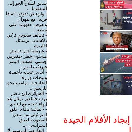
سابق لسلاح الجو إلى
المعلوما ...
-
واشنطن تتوقع -اتفاقاً
قريباً- مع طهران
وتفرض عقوبات على
منصة ...
-
تحالف سعودي تركي
باكستاني برسائل
إقليمية
-
شرطة لندن تخفض
مستوى خطر -مفترس
جنسي- لضعف البصر
فيرتكب 3 جر ...
-
أبدى إعجابه بأعمدة
ولوحات وزارة
الخارجية.. ترامب: يحق
للرئيس ...
-
الجزائري ابن ناصر
يودع جماهير ميلان بعد
إنهاء عقده مع النادي ...
-
-اتفاقية مكة-.. قلق
إسرائيلي من سعي
جاد الأفلام الجيدة
السعودية لعمق
استراتيجي. ...
ا
-
الخارجية الروسية: لا