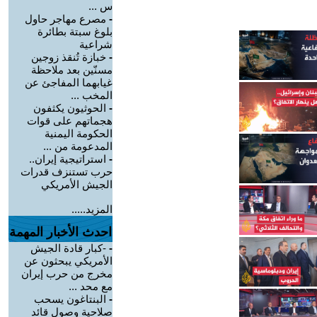
س ...
-
مصرع مهاجر حاول
بلوغ سبتة بطائرة
شراعية
-
خبازة تُنقذ زوجين
مسنّين بعد ملاحظة
غيابهما المفاجئ عن
المخب ...
-
الحوثيون يكثفون
هجماتهم على قوات
الحكومة اليمنية
المدعومة من ...
-
استراتيجية إيران..
حرب تستنزف قدرات
الجيش الأمريكي
المزيد.....
احدث الأخبار المهمة
-
-كبار قادة الجيش
الأمريكي يبحثون عن
مخرج من حرب إيران
مع محد ...
-
البنتاغون يسحب
صلاحية وصول قائد