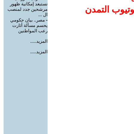
نستبعد إمكانية ظهور
وتيوب التمدن
مرشحين جدد لمنصب
ال ...
-
مصر.. بيان حكومي
يحسم مسألة أثارت
رعب المواطنين
المزيد.....
المزيد.....