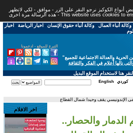
 أنواع الكوكيز نرجو النقر على الزر - موافق - لكي لاتظهر
This website uses cookies to ensure you ge
وكالة أنباء العمال
-
وكالة أنباء حقوق الإنسان
-
اخبار الرياضة
-
اخبار
لوم
التبرع للموقع - ادعمونا
حرية والعدالة الاجتماعية للجميع
"
تى نالها أعلام في الفكر والثقافة
قر هنا لاستخدام الموقع البديل
كوردي
English
فى الإندونيسي يقف وحيدا شمال القطاع
اخر الافلام
الدمار والحصار..