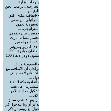
ولوحات وزارة
الخارجية.. ترامب: يحق
للرئيس ...
-
-اتفاقية مكة-.. قلق
إسرائيلي من سعي
السعودية لعمق
استراتيجي. ...
-
مصر.. بيان حكومي
يحسم مسألة أثارت
رعب المواطنين
-
دي كابريو وبيزوس
يطلقان مبادرة بـ200
مليون دولار لإنقاذ 100
...
-
السعودية وتركيا
تؤكدان أن الاتفاقية مع
باكستان لا تستهدف
دول ...
-
اتفاقية مكة للدفاع
المشترك.. هل تعيد
تشكيل معادلة الأمن
الإق ...
-
رئيس فنلندي سابق
يدعو أوروبا للدخول في
حوار مع روسيا ويذكر