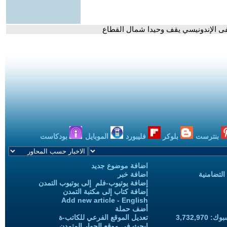
فى الإندونيسي يقف وحيدا شمال القطاع
بنترست
بلوكر
فليبورد
الموبايل
بودكاست
اضافة موضوع جديد
التضامنية
اضافة خبر
إضافة يوتيوب-فلم إلى يوتيوب التمدن
إضافة كتاب إلى مكتبة التمدن
Add new article - English
أضف حملة
3,732,97
تعديل الموقع الفرعي للكاتب-ة
ابحث في موقع الحوار المتمدن