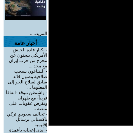
المزيد.....
أخبار عامة
-
-كبار قادة الجيش
الأمريكي يبحثون عن
مخرج من حرب إيران
مع محد ...
-
البنتاغون يسحب
صلاحية وصول قائد
سابق لسلاح الجو إلى
المعلوما ...
-
واشنطن تتوقع -اتفاقاً
قريباً- مع طهران
وتفرض عقوبات على
منصة ...
-
تحالف سعودي تركي
باكستاني برسائل
إقليمية
-
أبدى إعجابه بأعمدة