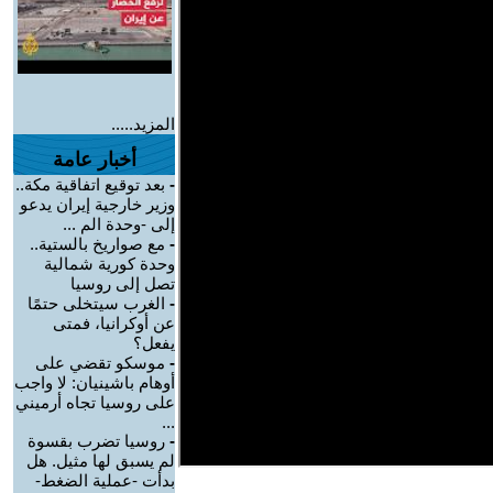
المزيد.....
أخبار عامة
-
بعد توقيع اتفاقية مكة..
وزير خارجية إيران يدعو
إلى -وحدة الم ...
-
مع صواريخ بالستية..
وحدة كورية شمالية
تصل إلى روسيا
-
الغرب سيتخلى حتمًا
عن أوكرانيا، فمتى
يفعل؟
-
موسكو تقضي على
أوهام باشينيان: لا واجب
على روسيا تجاه أرميني
...
-
روسيا تضرب بقسوة
لم يسبق لها مثيل. هل
بدأت -عملية الضغط-