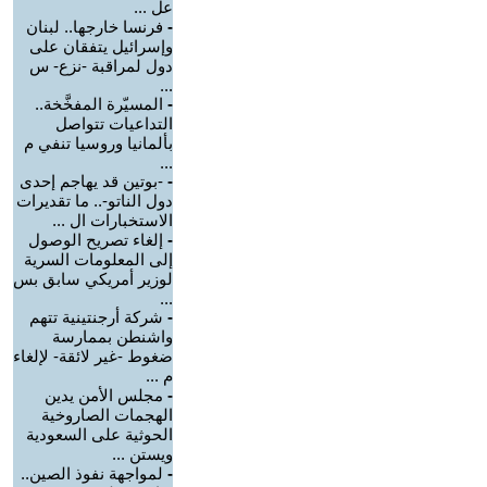
عل ...
-
فرنسا خارجها.. لبنان
وإسرائيل يتفقان على
دول لمراقبة -نزع- س
...
-
المسيّرة المفخَّخة..
التداعيات تتواصل
بألمانيا وروسيا تنفي م
...
-
-بوتين قد يهاجم إحدى
دول الناتو-.. ما تقديرات
الاستخبارات ال ...
-
إلغاء تصريح الوصول
إلى المعلومات السرية
لوزير أمريكي سابق بس
...
-
شركة أرجنتينية تتهم
واشنطن بممارسة
ضغوط -غير لائقة- لإلغاء
م ...
-
مجلس الأمن يدين
الهجمات الصاروخية
الحوثية على السعودية
ويستن ...
-
لمواجهة نفوذ الصين..