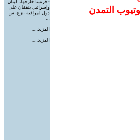
-
فرنسا خارجها.. لبنان
وإسرائيل يتفقان على
وتيوب التمدن
دول لمراقبة -نزع- س
...
المزيد.....
المزيد.....