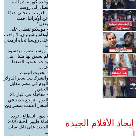
وحدة كورية شمالية
تصل إلى روسيا
-
الغرب سيتخلى حتمًا
عن أوكرانيا، فمتى
يفعل؟
-
موسكو تقضي على
أوهام باشينيان: لا واجب
على روسيا تجاه أرميني
...
-
روسيا تضرب بقسوة
لم يسبق لها مثيل. هل
بدأت -عملية الضغط-
عل ...
-
تحديث البنوك
والشركات.. سعر الدولار
اليوم في مصر مقابل
الجني ...
-
مفاجأة في عيار 21
اليوم.. تراجع جديد في
أسعار الذهب بمصر وتح
...
-
بدون انقطاع.. تردد
جاد الأفلام الجيدة
قناة طيور الجنة 2026
الجديد على نايل سات
ا
...