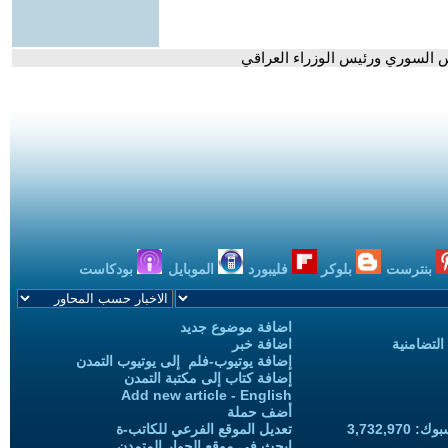
يس السوري ورئيس الوزراء العراقي
بنترست
بلوكر
فليبورد
الموبايل
بودكاست
اضافة موضوع جديد
التضامنية
اضافة خبر
إضافة يوتيوب-فلم إلى يوتيوب التمدن
إضافة كتاب إلى مكتبة التمدن
Add new article - English
أضف حملة
3,732,97
تعديل الموقع الفرعي للكاتب-ة
ابحث في موقع الحوار المتمدن