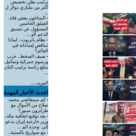
ترامب يعلن تخصيص
أكثر من ملياري دولار ل
...
-
البنتاغون يعفي قائد
الفيلق الخامس
المسؤول عن تنسيق
الدعم لأو ...
-
نظام باتريوت.. لماذا
تتناقص إمداداته في
العالم؟
-
صيف السخط.. حرب
ورسوم جمركية وتماثيل
تبتلع رئاسة ترامب الثان
...
المزيد.....
احدث الأخبار المهمة
-
كم سيتقاضى محمد
صلاح من الأموال مع
طرابزون سبور؟
-
بعد توقيع اتفاقية مكة..
وزير خارجية إيران يدعو
إلى -وحدة الم ...
-
مع صواريخ بالستية..