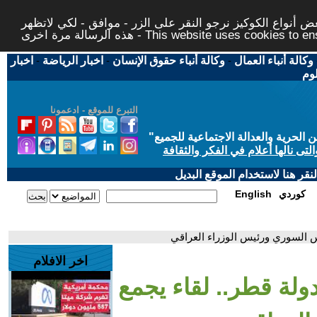
 أنواع الكوكيز نرجو النقر على الزر - موافق - لكي لاتظهر
This website uses cookies to ensure you ge
وكالة أنباء العمال
-
وكالة أنباء حقوق الإنسان
-
اخبار الرياضة
-
اخبار
لوم
التبرع للموقع - ادعمونا
حرية والعدالة الاجتماعية للجميع
"
تى نالها أعلام في الفكر والثقافة
قر هنا لاستخدام الموقع البديل
كوردي
English
يس السوري ورئيس الوزراء العراقي
اخر الافلام
ولة قطر.. لقاء يجمع