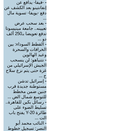
-
-فيفا- يدافع عن
إنفانتينو بعد الكشف عن
دفع -يويفا- تسوية مال
...
-
بعد سحب عرض
تعيينه.. جامعة مينيسوتا
تدفع تعويضا بـ250 ألف
دو ...
-
القطط السوداء: بين
الخرافات والسحرة
وعيد الهالوين
-
نتنياهو: لن ينسحب
الجيش الإسرائيلي من
غزة حتى يتم نزع سلاح
ح ...
-
إسرائيل تدشن
مستوطنة جديدة قرب
جنين ضمن مخطط
للتوسع شمال الض ...
-
رسائل بكين للقاهرة..
تسليط الضوء على
طائرة Y-20 يفتح باب
الت ...
-
النائب محمد أبو
النصر: تسجيل خطوط