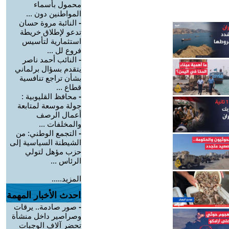
محمول بأسماء
المواطنين دون ...
-
النائبة مروة حسان
تدعو لإطلاق خريطة
استثمارية لتأسيس
فروع لل ...
-
النائب أحمد ناصر
يتقدم بسؤال برلماني
بشأن تراجع تنافسية
قطاع ...
-
محافظ القليوبية :
جولة موسعة لمتابعة
أعمال الرصف
والمخلفات ...
-
التجمع الوطني: من
الشيطنة السياسية إلى
حزب مؤهل لتولي
الرئاس ...
المزيد.....
احدث الأخبار المهمة
-
صور صادمة.. يرقات
وصراصير داخل منشأة
تحضر آلاف الوجبات