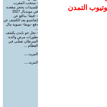
-
منتخب المغرب
وتيوب التمدن
للسيدات يحجز مقعده
في مونديال 2027
-
-فيفا- يدافع عن
إنفانتينو بعد الكشف عن
دفع -يويفا- تسوية مال
...
-
نجل جو بايدن يكشف
تطورات مرض والده:
السرطان تفشّى في
العظام ...
المزيد.....
المزيد.....