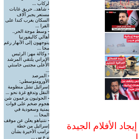
لركاب ...
-
شاهد.. حريق غابات
مستعر يجبر آلاف
السكان بغرب كندا على
الفرا ...
-
وسط موجة الحر..
أهالي كاليفورنيا
يتوجهون إلى الأنهار رغم
مخا ...
-
وكالة مهر: الرئيس
الإيراني يلتقي المرشد
الأعلى مجتبى خامنئي
...
-
المرصد
الأورومتوسطي:
إسرائيل تشل منظومة
النقل وتدفع غزة نحو ...
-
الحوثيون يزعمون شن
هجوم ضخم على قوات
يمنية وسعودية في
المخا ...
-
نتنياهو يعلن عن موقف
جاد الأفلام الجيدة
إسرائيل من خطة
ترامب الأخيرة بشأن
ا
نزع س ...