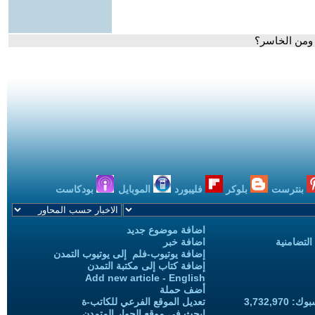
 ومن الخاسر؟
بنترست
بلوكر
فليبورد
الموبايل
بودكاست
اضافة موضوع جديد
التضامنية
اضافة خبر
إضافة يوتيوب-فلم إلى يوتيوب التمدن
إضافة كتاب إلى مكتبة التمدن
Add new article - English
أضف حملة
3,732,97
تعديل الموقع الفرعي للكاتب-ة
ابحث في موقع الحوار المتمدن