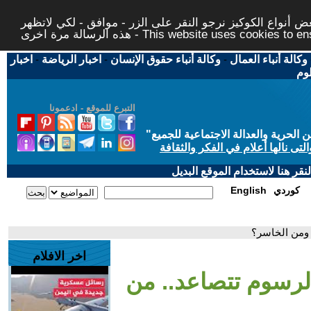
 أنواع الكوكيز نرجو النقر على الزر - موافق - لكي لاتظهر
This website uses cookies to ensure you ge
وكالة أنباء العمال
-
وكالة أنباء حقوق الإنسان
-
اخبار الرياضة
-
اخبار
لوم
التبرع للموقع - ادعمونا
حرية والعدالة الاجتماعية للجميع
"
تى نالها أعلام في الفكر والثقافة
قر هنا لاستخدام الموقع البديل
كوردي
English
 ومن الخاسر؟
اخر الافلام
لرسوم تتصاعد.. من