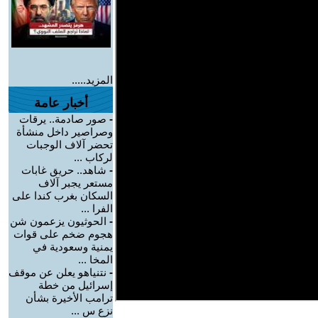
المزيد.....
أخبار عامة
-
صور صادمة.. يرقات
وصراصير داخل منشأة
تحضر آلاف الوجبات
لركاب ...
-
شاهد.. حريق غابات
مستعر يجبر آلاف
السكان بغرب كندا على
الفرا ...
-
الحوثيون يزعمون شن
هجوم ضخم على قوات
يمنية وسعودية في
المخا ...
-
نتنياهو يعلن عن موقف
إسرائيل من خطة
ترامب الأخيرة بشأن
نزع س ...