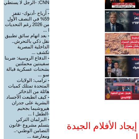
CNN: -الرجل لا يستطي
...
-
أرباح -أدنوك- تقفز
59% في النصف الأول
من 2026 رغم التحديات
ا ...
-
بعد اتهام سائق تطبيق
نقل ذكي بالتحرش..
الداخلية المصرية
تكشف ...
-
الدفاع الروسية: ضربنا
سفينتين محملتين
بشحنات عسكرية قبالة
سو ...
-
ترامب: الولايات
المتحدة تمتلك كميات
هائلة من الذخائر
-
كيف انطبعت الأجساد
البشرية على جدران
هيروشيما بجحيم
-الطفل ا ...
-
البرلمان التركي
جاد الأفلام الجيدة
يتسلم مشروع -قانون
التضامن الوطني-..
ا
ومعارضة ...