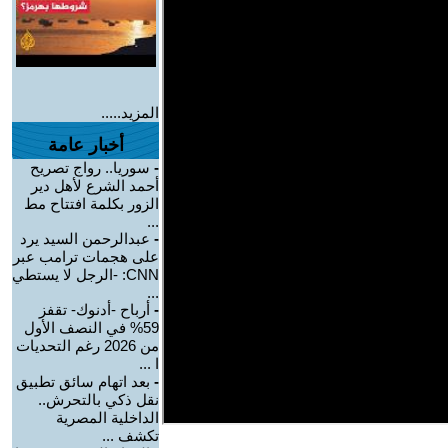
المزيد.....
أخبار عامة
-
سوريا.. رواج تصريح
أحمد الشرع لأهل دير
الزور بكلمة افتتاح مط
...
-
عبدالرحمن السيد يرد
على هجمات ترامب عبر
CNN: -الرجل لا يستطي
...
-
أرباح -أدنوك- تقفز
59% في النصف الأول
من 2026 رغم التحديات
ا ...
-
بعد اتهام سائق تطبيق
نقل ذكي بالتحرش..
الداخلية المصرية
تكشف ...