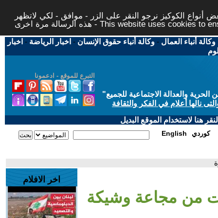
 أنواع الكوكيز نرجو النقر على الزر - موافق - لكي لاتظهر
This website uses cookies to ensure you ge
وكالة أنباء العمال
-
وكالة أنباء حقوق الإنسان
-
اخبار الرياضة
-
اخبار
لوم
التبرع للموقع - ادعمونا
حرية والعدالة الاجتماعية للجميع
"
تى نالها أعلام في الفكر والثقافة
قر هنا لاستخدام الموقع البديل
كوردي
English
ة
اخر الافلام
ات من مجاعة وشيكة