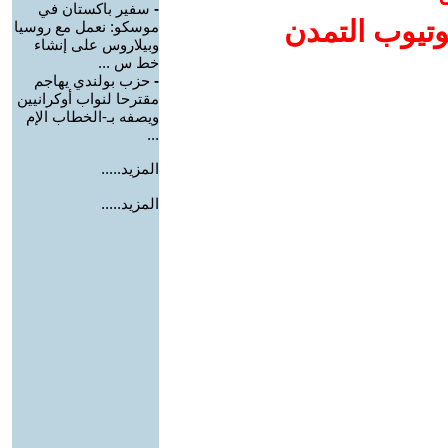
-
سفير باكستان في
وتيوب التمدن
موسكو: نعمل مع روسيا
وبيلاروس على إنشاء
خط س ...
-
حزب بولندي يهاجم
مقترحا لنواب أوكرانيين
ويصفه بـ-الخطاب الإم
...
المزيد.....
المزيد.....