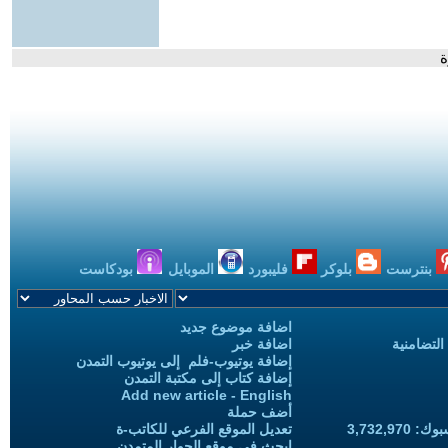
ة
بنترست
بلوكر
فليبورد
الموبايل
بودكاست
اضافة موضوع جديد
التضامنية
اضافة خبر
إضافة يوتيوب-فلم إلى يوتيوب التمدن
إضافة كتاب إلى مكتبة التمدن
Add new article - English
أضف حملة
3,732,97
تعديل الموقع الفرعي للكاتب-ة
ابحث في موقع الحوار المتمدن