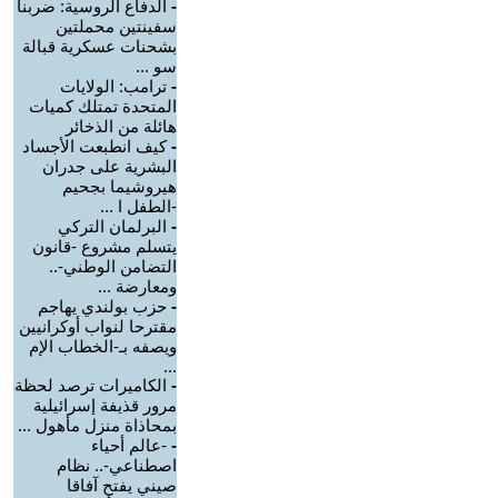
-
الدفاع الروسية: ضربنا
سفينتين محملتين
بشحنات عسكرية قبالة
سو ...
-
ترامب: الولايات
المتحدة تمتلك كميات
هائلة من الذخائر
-
كيف انطبعت الأجساد
البشرية على جدران
هيروشيما بجحيم
-الطفل ا ...
-
البرلمان التركي
يتسلم مشروع -قانون
التضامن الوطني-..
ومعارضة ...
-
حزب بولندي يهاجم
مقترحا لنواب أوكرانيين
ويصفه بـ-الخطاب الإم
...
-
الكاميرات ترصد لحظة
مرور قذيفة إسرائيلية
بمحاذاة منزل مأهول ...
-
-عالم أحياء
اصطناعي-.. نظام
صيني يفتح آفاقا