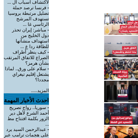
لاكتشاف أسباب ال ...
-
فرنسا ترصد حملة
تضليل مرتبطة بروسيا
تستهدف المرشح
الرئاسي غا ...
-
مباشر: إيران تحذر
دول الخليج من
استهداف منشآتها
للطاقة ردا ع ...
-
كيف ينظر أطراف
الصراع للاتفاق المرتقب
بشأن هرمز؟
-
سلام على ورق.. لماذا
يشتعل إقليم تيغراي
مجددا؟
المزيد.....
احدث الأخبار المهمة
-
سوريا.. رواج تصريح
أحمد الشرع لأهل دير
الزور بكلمة افتتاح مط
...
-
عبدالرحمن السيد يرد
على هجمات ترامب عبر