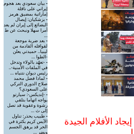
-
بيان سعودي بعد هجوم
إيراني على ناقلة
إماراتية بمضيق هرمز
-
بزشكيان: إيصال
البضائع إلى إيران لم يعد
أمرا سهلا ونبحث عن ط
...
-
بعد ضربة موجعة
لقوافله القادمة من
ليبيا.. حميدتي يعلن
-الطوا ...
-
-تعهّد بالولاء وتدخل
في الملفات الأمنية-..
رئيس ديوان نتنياه ...
-
لماذا فضل محمد
صلاح الدوري التركي
على السعودي؟
-
-إنديكس-: سيارتو
يواجه اتهاما بتلقي
رشوة وعقوبة قد تصل
إلى ث ...
-
طبيب يحذر: تناول
جاد الأفلام الجيدة
الآيس كريم بكثرة في
الحر قد يرهق الجسم
ا
ويضر ...