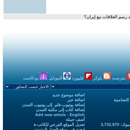
د رسم العلاقات مع إيران؟
بنترست
بلوكر
فليبورد
الموبايل
بودكاست
اضافة موضوع جديد
التضامنية
اضافة خبر
إضافة يوتيوب-فلم إلى يوتيوب التمدن
إضافة كتاب إلى مكتبة التمدن
Add new article - English
أضف حملة
3,732,97
تعديل الموقع الفرعي للكاتب-ة
ابحث في موقع الحوار المتمدن