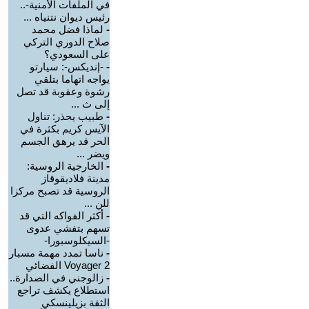
في الملفات الأمنية-..
رئيس ديوان نتنياه ...
-
لماذا فضل محمد
صلاح الدوري التركي
على السعودي؟
-
-إنديكس-: سيارتو
يواجه اتهاما بتلقي
رشوة وعقوبة قد تصل
إلى ث ...
-
طبيب يحذر: تناول
الآيس كريم بكثرة في
الحر قد يرهق الجسم
ويضر ...
-
الخارجية الروسية:
مدينة فلاديقوقاز
الروسية قد تصبح مركزا
للن ...
-
أكثر الفواكه التي قد
تسهم بتفشي عدوى
-السيكلوسبورا-
-
ناسا تمدد مهمة مسبار
Voyager 2 الفضائي
-
زالوجني في الصدارة..
استطلاع يكشف تراجع
الثقة بزيلينسكي