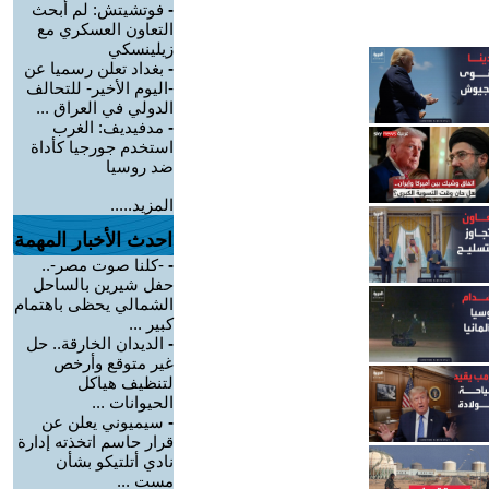
-
فوتشيتش: لم أبحث
التعاون العسكري مع
زيلينسكي
-
بغداد تعلن رسميا عن
-اليوم الأخير- للتحالف
الدولي في العراق ...
-
مدفيديف: الغرب
استخدم جورجيا كأداة
ضد روسيا
المزيد.....
احدث الأخبار المهمة
-
-كلنا صوت مصر-..
حفل شيرين بالساحل
الشمالي يحظى باهتمام
كبير ...
-
الديدان الخارقة.. حل
غير متوقع وأرخص
لتنظيف هياكل
الحيوانات ...
-
سيميوني يعلن عن
قرار حاسم اتخذته إدارة
نادي أتلتيكو بشأن
مست ...