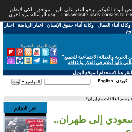
 أنواع الكوكيز نرجو النقر على الزر - موافق - لكي لاتظهر
This website uses cookies to ensure you ge
وكالة أنباء العمال
-
وكالة أنباء حقوق الإنسان
-
اخبار الرياضة
-
اخبار
لوم
التبرع للموقع - ادعمونا
حرية والعدالة الاجتماعية للجميع
"
تى نالها أعلام في الفكر والثقافة
قر هنا لاستخدام الموقع البديل
كوردي
English
د رسم العلاقات مع إيران؟
اخر الافلام
لسعودي إلى طهران..