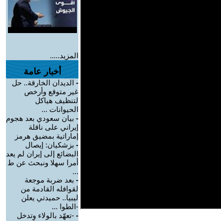
المزيد.....
أخبار عامة
-
الديدان الخارقة.. حل
غير متوقع وأرخص
لتنظيف هياكل
الحيوانات ...
-
بيان سعودي بعد هجوم
إيراني على ناقلة
إماراتية بمضيق هرمز
-
بزشكيان: إيصال
البضائع إلى إيران لم يعد
أمرا سهلا ونبحث عن ط
...
-
بعد ضربة موجعة
لقوافله القادمة من
ليبيا.. حميدتي يعلن
-الطوا ...
-
-تعهّد بالولاء وتدخل