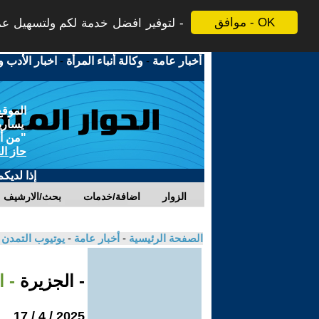
موافق - OK
لتوفير افضل خدمة لكم ولتسهيل عملي
أخبار عامة
-
وكالة أنباء المرأة
-
اخبار الأدب و
الموقع
يسارية
"من أج
حاز ال
إذا لديك
الزوار
اضافة/خدمات
بحث/الارشيف
الصفحة الرئيسية
-
أخبار عامة
-
يوتيوب التمدن
- الجزيرة
- 
2025 / 4 / 17