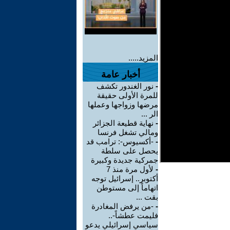
المزيد.....
أخبار عامة
-
نور الغندور تكشف
للمرة الأولى حقيقة
مرضها وزواجها وعملها
الر ...
-
نهاية قطيعة الجزائر
ومالي تشغل فرنسا
-
-أكسيوس-: ترامب قد
يحصل على سلطة
جمركية جديدة وكبيرة
-
لأول مرة منذ 7
أكتوبر.. إسرائيل توجه
اتهاماً إلى مستوطن
بقت ...
-
-من يرفض المغادرة
فليمت عطشاً-..
سياسي إسرائيلي يدعو