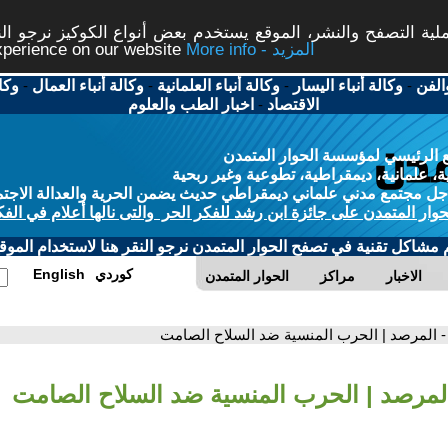
ة التصفح والنشر، الموقع يستخدم بعض أنواع الكوكيز نرجو النق
More info - المزيد
experience on our website
الفن
-
وكالة أنباء اليسار
-
وكالة أنباء العلمانية
-
وكالة أنباء العمال
-
وكا
الاقتصاد
-
اخبار الطب والعلوم
 الرئيسي لمؤسسة الحوار المتمدن
، علمانية، ديمقراطية، تطوعية وغير ربحية
ل مجتمع مدني علماني ديمقراطي حديث يضمن الحرية والعدالة الاجتم
حوار المتمدن على جائزة ابن رشد للفكر الحر والتى نالها أعلام في الفك
م مشاكل تقنية في تصفح الحوار المتمدن نرجو النقر هنا لاستخدام الموقع
كوردي
English
الاخبار
مراكز
الحوار المتمدن
- المرصد | الحرب المنسية ضد السلاح الصامت
المرصد | الحرب المنسية ضد السلاح الصامت