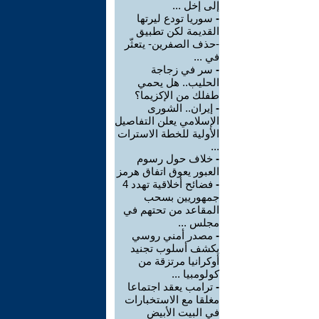
إلى إخل ...
-
سوريا تودع ليرتها
القديمة لكن تطبيق
-حذف الصفرين- يتعثّر
في ...
-
سر في زجاجة
الحليب.. هل يحمي
طفلك من الإكزيما؟
-
إيران.. الشورى
الإسلامي يعلن التفاصيل
الأولية للخطة الاسترات
...
-
خلاف حول رسوم
العبور يعوق اتفاق هرمز
-
فضائح أخلاقية تهدد 4
جمهوريين بسحب
المقاعد من تحتهم في
مجلس ...
-
مصدر أمني روسي
يكشف أسلوب تجنيد
أوكرانيا مرتزقة من
كولومبيا ...
-
ترامب يعقد اجتماعا
مغلقا مع الاستخبارات
في البيت الأبيض