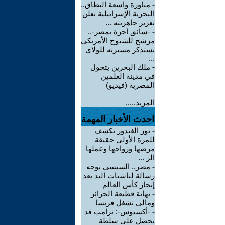
-
مناورة واسعة النطاق..
البحرية الإسرائيلية تعلن
تعزيز جاهزيته ...
-
-سائق أجرة بمصر-..
مرشح للشيوخ الأمريكي
يستذكر مسيرته للولاي
...
-
ملك البحرين يتجول
في مدينة العلمين
المصرية (فيديو)
المزيد.....
احدث الأخبار المهمة
-
نور الغندور تكشف
للمرة الأولى حقيقة
مرضها وزواجها وعملها
الر ...
-
مصر.. السيسي يوجه
رسالة لناشئات اليد بعد
إنجاز كأس العالم
-
نهاية قطيعة الجزائر
ومالي تشغل فرنسا
-
-أكسيوس-: ترامب قد
يحصل على سلطة