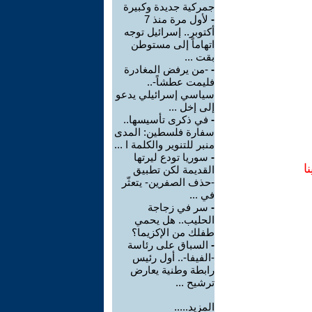
جمركية جديدة وكبيرة
-
لأول مرة منذ 7
أكتوبر.. إسرائيل توجه
اتهاماً إلى مستوطن
بقت ...
-
-من يرفض المغادرة
فليمت عطشاً-..
سياسي إسرائيلي يدعو
إلى إخل ...
-
في ذكرى تأسيسها..
سفارة فلسطين: المدى
منبر للتنوير والكلمة ا ...
-
سوريا تودع ليرتها
ا
القديمة لكن تطبيق
-حذف الصفرين- يتعثّر
في ...
-
سر في زجاجة
الحليب.. هل يحمي
طفلك من الإكزيما؟
-
السباق على رئاسة
-الفيفا-.. أول رئيس
رابطة وطنية يعارض
ترشيح ...
المزيد.....