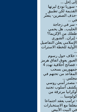
إلى إخل ...
-
سوريا تودع ليرتها
القديمة لكن تطبيق
-حذف الصفرين- يتعثّر
في ...
-
سر في زجاجة
الحليب.. هل يحمي
طفلك من الإكزيما؟
-
إيران.. الشورى
الإسلامي يعلن التفاصيل
الأولية للخطة الاسترات
...
-
خلاف حول رسوم
العبور يعوق اتفاق هرمز
-
فضائح أخلاقية تهدد 4
جمهوريين بسحب
المقاعد من تحتهم في
مجلس ...
-
مصدر أمني روسي
يكشف أسلوب تجنيد
أوكرانيا مرتزقة من
كولومبيا ...
-
ترامب يعقد اجتماعا
مغلقا مع الاستخبارات
في البيت الأبيض