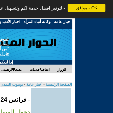
موافق - OK
لتوفير افضل خدمة لكم ولتسهيل عملي
أخبار عامة
-
وكالة أنباء المرأة
-
اخبار الأدب و
الموقع
يسارية
"من أج
حاز ال
إذا لديك
الزوار
اضافة/خدمات
بحث/الارشيف
الصفحة الرئيسية
-
أخبار عامة
-
يوتيوب التمدن
- فرانس 24
دخول المسا