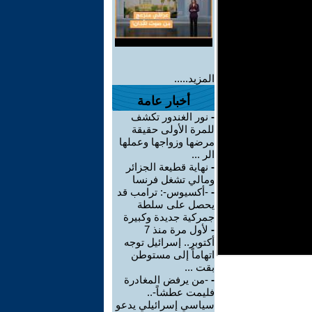
المزيد.....
أخبار عامة
-
نور الغندور تكشف
للمرة الأولى حقيقة
مرضها وزواجها وعملها
الر ...
-
نهاية قطيعة الجزائر
ومالي تشغل فرنسا
-
-أكسيوس-: ترامب قد
يحصل على سلطة
جمركية جديدة وكبيرة
-
لأول مرة منذ 7
أكتوبر.. إسرائيل توجه
اتهاماً إلى مستوطن
بقت ...
-
-من يرفض المغادرة
فليمت عطشاً-..
سياسي إسرائيلي يدعو