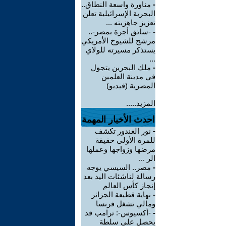
-
مناورة واسعة النطاق..
البحرية الإسرائيلية تعلن
تعزيز جاهزيته ...
-
-سائق أجرة بمصر-..
مرشح للشيوخ الأمريكي
يستذكر مسيرته للولاي
...
-
ملك البحرين يتجول
في مدينة العلمين
المصرية (فيديو)
المزيد.....
احدث الأخبار المهمة
-
نور الغندور تكشف
للمرة الأولى حقيقة
مرضها وزواجها وعملها
الر ...
-
مصر.. السيسي يوجه
رسالة لناشئات اليد بعد
إنجاز كأس العالم
-
نهاية قطيعة الجزائر
ومالي تشغل فرنسا
-
-أكسيوس-: ترامب قد
يحصل على سلطة