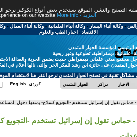
ة التصفح والنشر، الموقع يستخدم بعض أنواع الكوكيز نرجو النق
More info - المزيد
experience on our website
الفن
-
وكالة أنباء اليسار
-
وكالة أنباء العلمانية
-
وكالة أنباء العمال
-
وكا
الاقتصاد
-
اخبار الطب والعلوم
 الرئيسي لمؤسسة الحوار المتمدن
، علمانية، ديمقراطية، تطوعية وغير ربحية
ل مجتمع مدني علماني ديمقراطي حديث يضمن الحرية والعدالة الاجتم
حوار المتمدن على جائزة ابن رشد للفكر الحر والتى نالها أعلام في الفك
م مشاكل تقنية في تصفح الحوار المتمدن نرجو النقر هنا لاستخدام الموقع
كوردي
English
الاخبار
مراكز
الحوار المتمدن
- حماس تقول إن إسرائيل تستخدم -التجويع كسلاح- بمنعها دخول المساعد
- حماس تقول إن إسرائيل تستخدم -التجويع كس
عدات