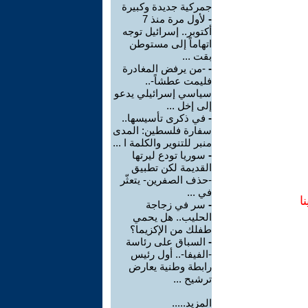
جمركية جديدة وكبيرة
-
لأول مرة منذ 7
أكتوبر.. إسرائيل توجه
اتهاماً إلى مستوطن
بقت ...
-
-من يرفض المغادرة
فليمت عطشاً-..
سياسي إسرائيلي يدعو
إلى إخل ...
-
في ذكرى تأسيسها..
سفارة فلسطين: المدى
منبر للتنوير والكلمة ا ...
-
سوريا تودع ليرتها
القديمة لكن تطبيق
-حذف الصفرين- يتعثّر
في ...
ا
-
سر في زجاجة
الحليب.. هل يحمي
طفلك من الإكزيما؟
-
السباق على رئاسة
-الفيفا-.. أول رئيس
رابطة وطنية يعارض
ترشيح ...
المزيد.....