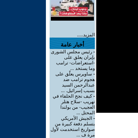
المزيد.....
أخبار عامة
-
رئيس مجلس الشورى
بإيران يعلق على
-استعراضات- ترامب
وما يستخد ...
-
ساويرس يعلّق على
هجوم ترامب ضد
عبدالرحمن السيد
بسبب إسرائيل. ...
-
كيف نجح الحلفاء في
تهريب -سلاح هتلر
العجيب- من بولندا
المحتل ...
-
الجيش الأمريكي
يتسلم دفعة كبيرة من
صواريخ استخدمت لأول
مرة ف ...