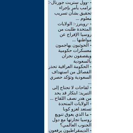
-
-وول ستريت جورنال-:
ترامب يأمر بإجراء
تحقيق بشأن تسريب
معلوم ...
-
-رويترز-: الولايات
المتحدة طلبت من
روسيا الإفراج عن
مواطنها ...
-
الحوثيون يهاجمون
معسكرات حكومية
ويقصفون نجران
بالسعودية
-
الحكومة العراقية تحذر
الفصائل من استهداف
السعودية وتؤكد حصري
...
-
لقاحات لا تحتاج إلى
التبريد: ابتكار قد يحد
من هدر نصف اللقاح ...
-
الولايات المتحدة
تستعد لغزو كوبا
-
ما الذي يعوق تنويع
روسيا تجارتها مع دول
الجنوب العالمي؟
-
الديمقراطيون يرفعون