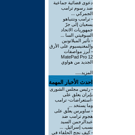
دعوى قضائية جماعية
ضد رسوم ترامب
الجمركي ...
-
ترامب ونتنياهو
يسعيان إلى جرّ
جمهوريات الاتحاد
السوفيتي السا ...
-
تأثير الميلاتونين
والمغنيسيوم على الأرق
-
أبرز مواصفات
MatePad Pro 12
الجديد من هواوي
المزيد.....
احدث الأخبار المهمة
-
رئيس مجلس الشورى
بإيران يعلق على
-استعراضات- ترامب
وما يستخد ...
-
ساويرس يعلّق على
هجوم ترامب ضد
عبدالرحمن السيد
بسبب إسرائيل. ...
-
كيف نجح الحلفاء في