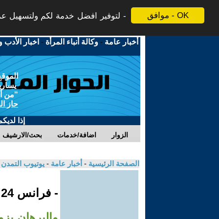
موافق - OK
لتوفير افضل خدمة لكم ولتسهيل عملي
أخبار عامة
-
وكالة أنباء المرأة
-
اخبار الأدب و
الموقع
يسارية
"من أج
حاز ال
إذا لديك
الزوار
اضافة/خدمات
بحث/الارشيف
الصفحة الرئيسية
-
أخبار عامة
-
يوتيوب التمدن
- فرانس 24
والبرهان يزو