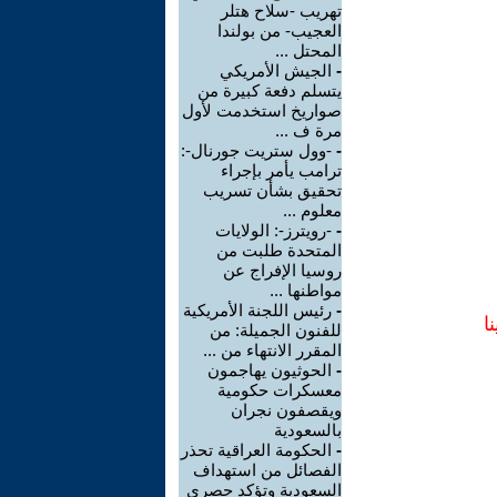
تهريب -سلاح هتلر
العجيب- من بولندا
المحتل ...
-
الجيش الأمريكي
يتسلم دفعة كبيرة من
صواريخ استخدمت لأول
مرة ف ...
-
-وول ستريت جورنال-:
ترامب يأمر بإجراء
تحقيق بشأن تسريب
معلوم ...
-
-رويترز-: الولايات
المتحدة طلبت من
روسيا الإفراج عن
مواطنها ...
-
رئيس اللجنة الأمريكية
ا
للفنون الجميلة: من
المقرر الانتهاء من ...
-
الحوثيون يهاجمون
معسكرات حكومية
ويقصفون نجران
بالسعودية
-
الحكومة العراقية تحذر
الفصائل من استهداف
السعودية وتؤكد حصري