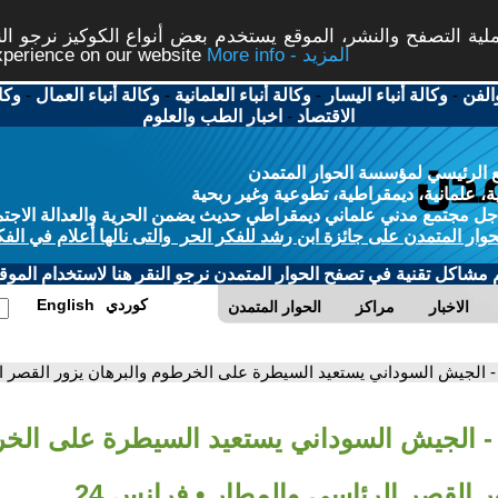
ة التصفح والنشر، الموقع يستخدم بعض أنواع الكوكيز نرجو النق
More info - المزيد
experience on our website
الفن
-
وكالة أنباء اليسار
-
وكالة أنباء العلمانية
-
وكالة أنباء العمال
-
وكا
الاقتصاد
-
اخبار الطب والعلوم
 الرئيسي لمؤسسة الحوار المتمدن
، علمانية، ديمقراطية، تطوعية وغير ربحية
ل مجتمع مدني علماني ديمقراطي حديث يضمن الحرية والعدالة الاجتم
حوار المتمدن على جائزة ابن رشد للفكر الحر والتى نالها أعلام في الفك
م مشاكل تقنية في تصفح الحوار المتمدن نرجو النقر هنا لاستخدام الموقع
كوردي
English
الاخبار
مراكز
الحوار المتمدن
- الجيش السوداني يستعيد السيطرة على الخرطوم والبرهان يزور القصر الر
- الجيش السوداني يستعيد السيطرة على الخ
ر القصر الرئاسي والمطار • فرانس 24