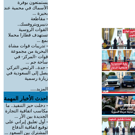
يستمتعون بوفرة
الأسماك في محمية عند
بحيرة ...
-
مقاطعة
دنيبروبتروفسك..
القوات الروسية
تستهدف قطارا محملا
بمع ...
-
تدريبات قوات مشاة
البحرية من مجموعة
قوات -المركز- في
ساحة جم ...
-
جدة.. الرئيس التركي
يصل إلى السعودية في
زيارة رسمية
المزيد.....
احدث الأخبار المهمة
-
دخلت حيز التنفيذ.. ما
مكاسب اتفاقية التجارة
الجديدة بين الأر ...
-
أول تعليق إيراني على
توقيع اتفاقية الدفاع
المشترك بين السعود ...