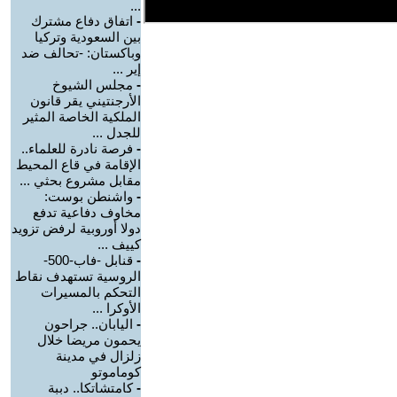
...
-
اتفاق دفاع مشترك
بين السعودية وتركيا
وباكستان: -تحالف ضد
إير ...
-
مجلس الشيوخ
الأرجنتيني يقر قانون
الملكية الخاصة المثير
للجدل ...
-
فرصة نادرة للعلماء..
الإقامة في قاع المحيط
مقابل مشروع بحثي ...
-
واشنطن بوست:
مخاوف دفاعية تدفع
دولا أوروبية لرفض تزويد
كييف ...
-
قنابل -فاب-500-
الروسية تستهدف نقاط
التحكم بالمسيرات
الأوكرا ...
-
اليابان.. جراحون
يحمون مريضا خلال
زلزال في مدينة
كوماموتو
-
كامتشاتكا.. دببة