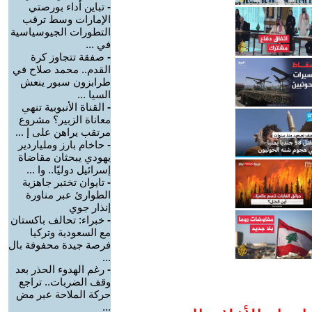
-
تباين أداء بورصتي
الإمارات وسط ترقب
التطورات الجيوسياسية
في ...
-
صفقة تتجاوز كرة
القدم.. محمد صلاح في
طرابزون سبور ينعش
السيا ...
-
القناة الأنبوبية تنهي
معاناة الزبير؟ مشروع
مرتقب يراهن على إ ...
-
حاخام بارز وملياردير
يهودي يبحثان مقاضاة
إسرائيل دوليًا.. وا ...
-
تايوان تختبر جاهزية
الطوارئ عبر مناورة
إنذار جوي
-
خبراء: تحالف باكستان
مع السعودية وتركيا
فرصة جيدة محفوفة بال
...
-
رغم الهدوء الحذر بعد
وقف الضربات.. تراجع
حركة الملاحة عبر مض
...