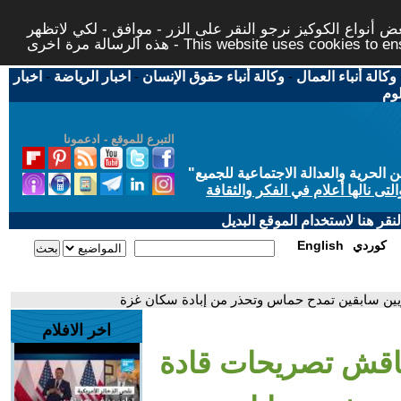
 أنواع الكوكيز نرجو النقر على الزر - موافق - لكي لاتظهر
This website uses cookies to ensure you ge
وكالة أنباء العمال
-
وكالة أنباء حقوق الإنسان
-
اخبار الرياضة
-
اخبار
لوم
التبرع للموقع - ادعمونا
حرية والعدالة الاجتماعية للجميع
"
تى نالها أعلام في الفكر والثقافة
قر هنا لاستخدام الموقع البديل
كوردي
English
ريين سابقين تمدح حماس وتحذر من إبادة سكان غزة
اخر الافلام
يناقش تصريحات قادة