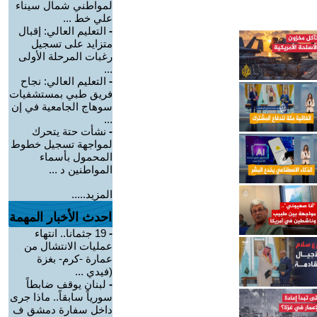
لمواطني شمال سيناء
علي خط ...
-
التعليم العالي: إقبال
متزايد على تسجيل
رغبات المرحلة الأولى
...
-
التعليم العالي: نجاح
فريق طبي بمستشفيات
سوهاج الجامعية في إن
...
-
نشأت حتة يتحرك
لمواجهة تسجيل خطوط
المحمول بأسماء
المواطنين د ...
المزيد.....
احدث الأخبار المهمة
-
19 جثمانا.. انتهاء
عمليات الانتشال من
عمارة -كرم- بغزة
(فيدي ...
-
لبنان يوقف ضابطاً
سورياً سابقاً.. ماذا جرى
داخل سفارة دمشق ف