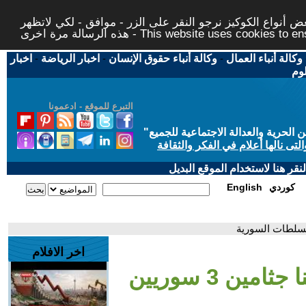
 أنواع الكوكيز نرجو النقر على الزر - موافق - لكي لاتظهر
This website uses cookies to ensure you ge
وكالة أنباء العمال
-
وكالة أنباء حقوق الإنسان
-
اخبار الرياضة
-
اخبار
لوم
التبرع للموقع - ادعمونا
حرية والعدالة الاجتماعية للجميع
"
تى نالها أعلام في الفكر والثقافة
قر هنا لاستخدام الموقع البديل
كوردي
English
اخر الافلام
- الجيش اللبناني: سلمنا جثامين 3 سوريين