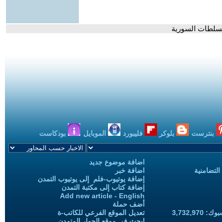
بنترست
بلوكر
فليبورد
الموبايل
بودكاست
اضافة موضوع جديد
التضامنية
اضافة خبر
إضافة يوتيوب-فلم إلى يوتيوب التمدن
إضافة كتاب إلى مكتبة التمدن
Add new article - English
أضف حملة
3,732,97
تعديل الموقع الفرعي للكاتب-ة
ابحث في موقع الحوار المتمدن