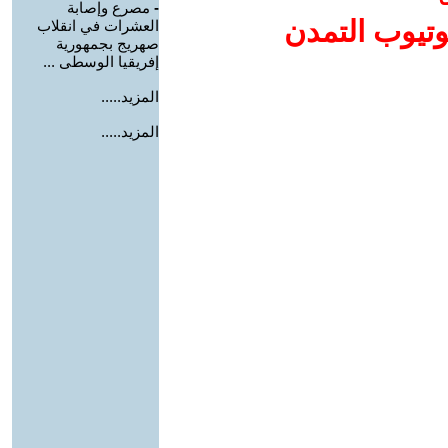
-
مصرع وإصابة
وتيوب التمدن
العشرات في انقلاب
صهريج بجمهورية
إفريقيا الوسطى ...
المزيد.....
المزيد.....