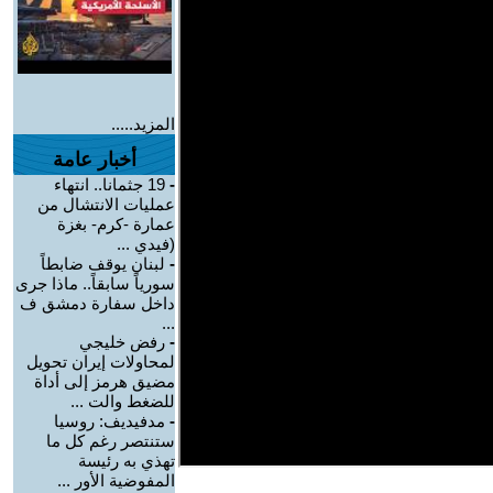
المزيد.....
أخبار عامة
-
19 جثمانا.. انتهاء
عمليات الانتشال من
عمارة -كرم- بغزة
(فيدي ...
-
لبنان يوقف ضابطاً
سورياً سابقاً.. ماذا جرى
داخل سفارة دمشق ف
...
-
رفض خليجي
لمحاولات إيران تحويل
مضيق هرمز إلى أداة
للضغط والت ...
-
مدفيديف: روسيا
ستنتصر رغم كل ما
تهذي به رئيسة
المفوضية الأور ...