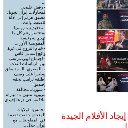
...
-
رفض خليجي
لمحاولات إيران تحويل
مضيق هرمز إلى أداة
للضغط والت ...
-
مدفيديف: روسيا
ستنتصر رغم كل ما
تهذي به رئيسة
المفوضية الأور ...
-
خيام النزوح في غزة..
واقع إنساني قاس
-
اجتماع ليبي مرتقب
بين الرئاسات الثلاث
-
-المصري- السيد يعلق
ساخرا على وصف
أطلقه ترامب بحقه
(فيديو)
-
سوريا.. مخالفة
مرورية تنتهي بـ -مباراة
ملاكمة- في درعا (فيدي
...
-
فانس: الولايات
جاد الأفلام الجيدة
المتحدة حققت تقدما
في المفاوضات مع
ا
إيران خلال ...