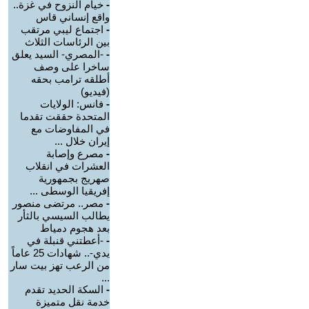
-
خيام النزوح في غزة..
واقع إنساني قاس
-
اجتماع ليبي مرتقب
بين الرئاسات الثلاث
-
-المصري- السيد يعلق
ساخرا على وصف
أطلقه ترامب بحقه
(فيديو)
-
فانس: الولايات
المتحدة حققت تقدما
في المفاوضات مع
إيران خلال ...
-
مصرع وإصابة
العشرات في انقلاب
صهريج بجمهورية
إفريقيا الوسطى ...
-
مصر.. مرتضى منصور
يطالب السيسي بالثأر
بعد هجوم دمياط
-
-أعطتني قنبلة في
يدي-.. شهادات 25 عاماً
من الرعب تهز بيت سار
...
-
السكة الحديد تقدم
خدمة نقل متميزة