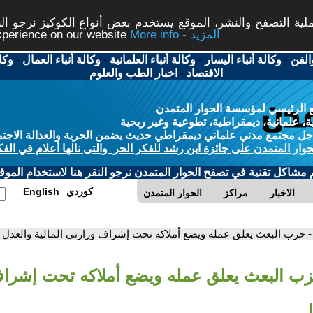
ة التصفح والنشر، الموقع يستخدم بعض أنواع الكوكيز نرجو النق
More info - المزيد
experience on our website
الفن
-
وكالة أنباء اليسار
-
وكالة أنباء العلمانية
-
وكالة أنباء العمال
-
وكا
الاقتصاد
-
اخبار الطب والعلوم
 الرئيسي لمؤسسة الحوار المتمدن
، علمانية، ديمقراطية، تطوعية وغير ربحية
ل مجتمع مدني علماني ديمقراطي حديث يضمن الحرية والعدالة الاجتم
حوار المتمدن على جائزة ابن رشد للفكر الحر والتى نالها أعلام في الفك
م مشاكل تقنية في تصفح الحوار المتمدن نرجو النقر هنا لاستخدام الموقع
كوردي
English
الاخبار
مراكز
الحوار المتمدن
- حزب البعث يعلق عمله ويضع أملاكه تحت إشراف وزارتي المالية والعدل
زب البعث يعلق عمله ويضع أملاكه تحت إشرا
ل