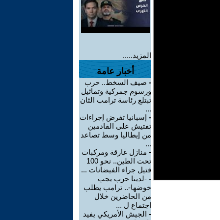
المزيد.....
أخبار عامة
-
صيف السخط.. حرب
ورسوم جمركية وتماثيل
تبتلع رئاسة ترامب الثان
...
-
إسبانيا تفرض إجراءات
تفتيش على القادمين
من إيطاليا وسط تصاعد
...
-
منازل غارقة ومركبات
تحت الطين.. نحو 100
قتيل جراء الفيضانات ...
-
-لدينا حرب يجب
خوضها-.. ترامب يطلب
من الحاضرين خلال
اجتماع ل ...
-
الجيش الأمريكي يفيد