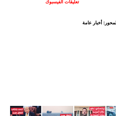
تعليقات الفيسبوك
محور: أخبار عامة