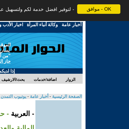
موافق - OK
لتوفير افضل خدمة لكم ولتسهيل عملي
أخبار عامة
-
وكالة أنباء المرأة
-
اخبار الأدب و
الموقع
يسارية
"من أج
حاز ال
إذا لديك
الزوار
اضافة/خدمات
بحث/الارشيف
الصفحة الرئيسية
-
أخبار عامة
-
يوتيوب التمدن
- العربية
- ح
المالية والعد