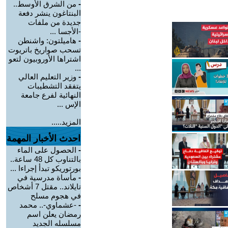
-
من الشرق الأوسط..
البنتاغون ينشر دفعة
جديدة من ملفات
-الأجسا ...
-
هاميلتون: واشنطن
تسحب صواريخ باتريوت
اشتراها الأوروبيون لتعو
...
-
وزير التعليم العالي
يتفقد التشطيبات
النهائية لفرع جامعة
الإس ...
المزيد.....
احدث الأخبار المهمة
-
الحصول على الماء
بالتناوب كل 48 ساعة..
بورتوريكو تبدأ إجراءا ...
-
مأساة مدرسية في
تايلاند.. مقتل 7 أشخاص
في هجوم مسلح
-
-عشماوي-.. محمد
رمضان يعلن اسم
مسلسله الجديد