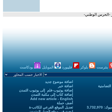
ز -الحرس الوطني-
بنترست
بلوكر
فليبورد
الموبايل
بودكاست
اضافة موضوع جديد
التضامنية
اضافة خبر
إضافة يوتيوب-فلم إلى يوتيوب التمدن
إضافة كتاب إلى مكتبة التمدن
Add new article - English
أضف حملة
3,732,97
تعديل الموقع الفرعي للكاتب-ة
ابحث في موقع الحوار المتمدن