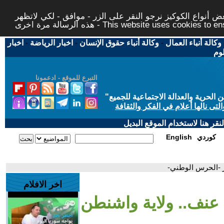
 أنواع الكوكيز نرجو النقر على الزر - موافق - لكي لاتظهر
This website uses cookies to ensure you ge
وكالة أنباء العمال
-
وكالة أنباء حقوق الإنسان
-
اخبار الرياضة
-
اخبار
لوم
التبرع للموقع - ادعمونا
حرية والعدالة الاجتماعية للجميع
"
تى نالها أعلام في الفكر والثقافة
قر هنا لاستخدام الموقع البديل
كوردي
English
ز -الحرس الوطني-
اخر الافلام
 عنف.. ولاية واشنطن