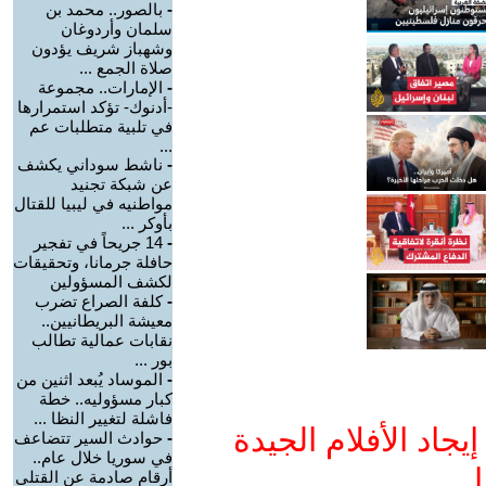
-
بالصور.. محمد بن
سلمان وأردوغان
وشهباز شريف يؤدون
صلاة الجمع ...
-
الإمارات.. مجموعة
-أدنوك- تؤكد استمرارها
في تلبية متطلبات عم
...
-
ناشط سوداني يكشف
عن شبكة تجنيد
مواطنيه في ليبيا للقتال
بأوكر ...
-
14 جريحاً في تفجير
حافلة جرمانا، وتحقيقات
لكشف المسؤولين
-
كلفة الصراع تضرب
معيشة البريطانيين..
نقابات عمالية تطالب
بور ...
-
الموساد يُبعد اثنين من
كبار مسؤوليه.. خطة
فاشلة لتغيير النظا ...
جاد الأفلام الجيدة
-
حوادث السير تتضاعف
في سوريا خلال عام..
ا
أرقام صادمة عن القتلى