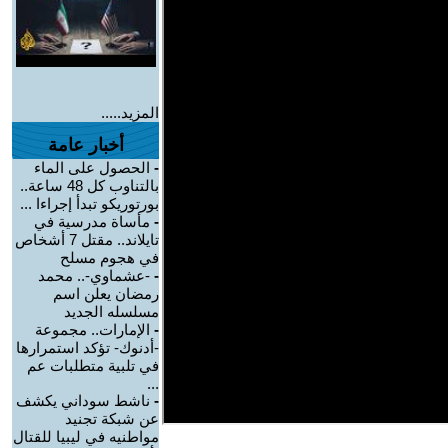
المزيد.....
أخبار عامة
-
الحصول على الماء
بالتناوب كل 48 ساعة..
بورتوريكو تبدأ إجراءا ...
-
مأساة مدرسية في
تايلاند.. مقتل 7 أشخاص
في هجوم مسلح
-
-عشماوي-.. محمد
رمضان يعلن اسم
مسلسله الجديد
-
الإمارات.. مجموعة
-أدنوك- تؤكد استمرارها
في تلبية متطلبات عم
...
-
ناشط سوداني يكشف
عن شبكة تجنيد
مواطنيه في ليبيا للقتال