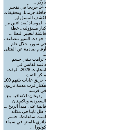
بأوكر ...
-
14 جريحاً في تفجير
حافلة جرمانا، وتحقيقات
لكشف المسؤولين
-
الموساد يُبعد اثنين من
كبار مسؤوليه.. خطة
فاشلة لتغيير النظا ...
-
حوادث السير تتضاعف
في سوريا خلال عام..
أرقام صادمة عن القتلى
...
-
ترامب ينفي حسم
دعمه لفانس في
انتخابات 2028: الوقت
مبكر للتفك ...
-
حريق غابات يلتهم 100
هكتار قرب مدينة ناربون
في فرنسا
-
أردوغان: الاتفاقية مع
السعودية وباكستان
قائمة على مبدأ الردع ...
-
ظل ثابتا في مكانه
لست ساعات!.. جسم
دائري غامض في سماء
كولورا ...