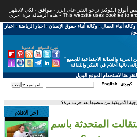
 أنواع الكوكيز نرجو النقر على الزر - موافق - لكي لاتظهر
This website uses cookies to ensure you ge
وكالة أنباء العمال
-
وكالة أنباء حقوق الإنسان
-
اخبار الرياضة
-
اخبار
لوم
التبرع للموقع - ادعمونا
حرية والعدالة الاجتماعية للجميع
"
تى نالها أعلام في الفكر والثقافة
قر هنا لاستخدام الموقع البديل
كوردي
English
رجية الأمريكية من منصبها بعد حرب غزة؟
اخر الافلام
تقالت المتحدثة باسم