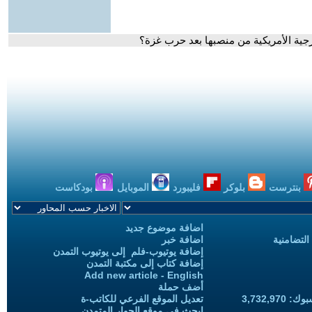
رجية الأمريكية من منصبها بعد حرب غزة؟
بنترست
بلوكر
فليبورد
الموبايل
بودكاست
اضافة موضوع جديد
التضامنية
اضافة خبر
إضافة يوتيوب-فلم إلى يوتيوب التمدن
إضافة كتاب إلى مكتبة التمدن
Add new article - English
أضف حملة
3,732,97
تعديل الموقع الفرعي للكاتب-ة
ابحث في موقع الحوار المتمدن