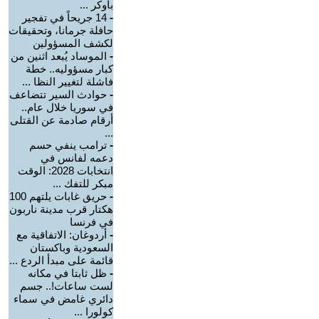
بأوكر ...
-
14 جريحاً في تفجير
حافلة جرمانا، وتحقيقات
لكشف المسؤولين
-
الموساد يُبعد اثنين من
كبار مسؤوليه.. خطة
فاشلة لتغيير النظا ...
-
حوادث السير تتضاعف
في سوريا خلال عام..
أرقام صادمة عن القتلى
...
-
ترامب ينفي حسم
دعمه لفانس في
انتخابات 2028: الوقت
مبكر للتفك ...
-
حريق غابات يلتهم 100
هكتار قرب مدينة ناربون
في فرنسا
-
أردوغان: الاتفاقية مع
السعودية وباكستان
قائمة على مبدأ الردع ...
-
ظل ثابتا في مكانه
لست ساعات!.. جسم
دائري غامض في سماء
كولورا ...