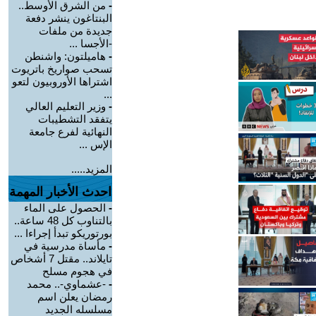
-
من الشرق الأوسط..
البنتاغون ينشر دفعة
جديدة من ملفات
-الأجسا ...
-
هاميلتون: واشنطن
تسحب صواريخ باتريوت
اشتراها الأوروبيون لتعو
...
-
وزير التعليم العالي
يتفقد التشطيبات
النهائية لفرع جامعة
الإس ...
المزيد.....
احدث الأخبار المهمة
-
الحصول على الماء
بالتناوب كل 48 ساعة..
بورتوريكو تبدأ إجراءا ...
-
مأساة مدرسية في
تايلاند.. مقتل 7 أشخاص
في هجوم مسلح
-
-عشماوي-.. محمد
رمضان يعلن اسم
مسلسله الجديد