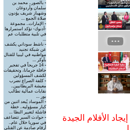
-
بالصور.. محمد بن
سلمان وأردوغان
وشهباز شريف يؤدون
صلاة الجمع ...
-
الإمارات.. مجموعة
-أدنوك- تؤكد استمرارها
في تلبية متطلبات عم
...
-
ناشط سوداني يكشف
عن شبكة تجنيد
مواطنيه في ليبيا للقتال
بأوكر ...
-
14 جريحاً في تفجير
حافلة جرمانا، وتحقيقات
لكشف المسؤولين
-
كلفة الصراع تضرب
معيشة البريطانيين..
نقابات عمالية تطالب
بور ...
-
الموساد يُبعد اثنين من
كبار مسؤوليه.. خطة
فاشلة لتغيير النظا ...
جاد الأفلام الجيدة
-
حوادث السير تتضاعف
في سوريا خلال عام..
ا
أرقام صادمة عن القتلى