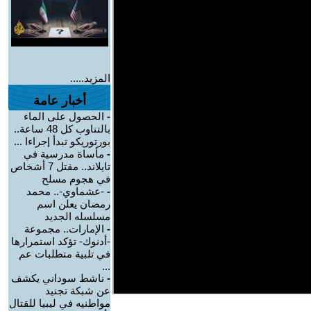
المزيد.....
أخبار عامة
-
الحصول على الماء
بالتناوب كل 48 ساعة..
بورتوريكو تبدأ إجراءا ...
-
مأساة مدرسية في
تايلاند.. مقتل 7 أشخاص
في هجوم مسلح
-
-عشماوي-.. محمد
رمضان يعلن اسم
مسلسله الجديد
-
الإمارات.. مجموعة
-أدنوك- تؤكد استمرارها
في تلبية متطلبات عم
...
-
ناشط سوداني يكشف
عن شبكة تجنيد
مواطنيه في ليبيا للقتال