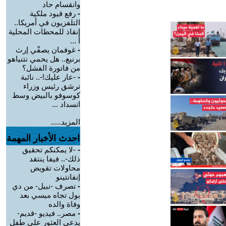
وانقسام حاد
-
رفع قيود ملكية
التلفزيون في أمريكا..
إنقاذ للمحطات المحلية
أ ...
-
غوفمان يصفّي إرث
برنيع.. هل يحمي نتنياهو
من فاتورة الفشل؟
-
-عار عليك!-.. نائبة
ترشق رئيس وزراء
كوسوفو بالبيض وسط
انسداد ...
المزيد.....
احدث الأخبار المهمة
-
-لا يمكنكم تحقيق
ذلك-.. فيفا ينتقد
محاولات تقويض
إنفانتينو
-
تصرف -نبيل- من دي
بول تجاه ميسي بعد
وفاة والده
-
مصر.. فيديو -قديم-
يدعي العثور على طفل