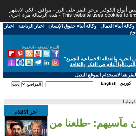
 أنواع الكوكيز نرجو النقر على الزر - موافق - لكي لاتظهر
This website uses cookies to ensure you ge
وكالة أنباء العمال
-
وكالة أنباء حقوق الإنسان
-
اخبار الرياضة
-
اخبار
لوم
التبرع للموقع - ادعمونا
حرية والعدالة الاجتماعية للجميع
"
تى نالها أعلام في الفكر والثقافة
قر هنا لاستخدام الموقع البديل
كوردي
English
ثيابنا-
اخر الافلام
ون مآسيهم: -طلعنا من