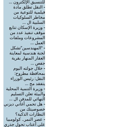
للتنسيق الإلكترون ...
-
النقل تطلق مادة
فيلمية للتوعية من
مخاطر السلوكيات
السلبية ال ...
-
وزيرة الإسكان تتابع
موقف تنفيذ عدد من
المشروعات وملفات
العمل ...
-
“المهندسين”تشكل
لجنة هندسية لمعاينة
العقار المنهار بقرية
جفص ...
-
خلال جولته اليوم
بمحافظة مطروح:
النقل: رئيس الوزراء
يتفقد مح ...
-
وزيرة التنمية المحلية
والبيئة تعلن التسليم
النهائي للمدفن ال ...
-
هل تحمي أغاني ديزني
خصوصيتك من
النظارات الذكية؟
-
عصر النمر.. كولومبيا
على أعتاب تحول جذري