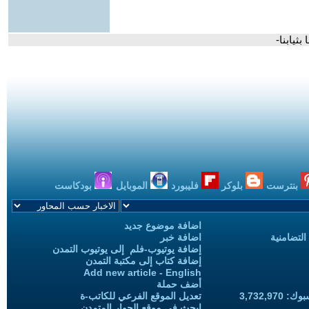
ثيابنا-
بنترست
بلوكر
فليبورد
الموبايل
بودكاست
اضافة موضوع جديد
التضامنية
اضافة خبر
إضافة يوتيوب-فلم إلى يوتيوب التمدن
إضافة كتاب إلى مكتبة التمدن
Add new article - English
أضف حملة
3,732,97
تعديل الموقع الفرعي للكاتب-ة
ابحث في موقع الحوار المتمدن