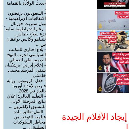
حديث الولادة بالقمامة
...
-
السعوديون يرفضون
الاتفاقيات الإبراهيمية -
وول ستريت جورنال
-
رغم اشتراطهما سابقاً
نزع سلاح حماس..
نتنياهو وكاتس يوافقان
س ...
-
بلاغ إخباري للمكتب
السياسي لحزب النهج
الديمقراطي العمالي
-
إعلام إيراني: بزشكيان
يلتقي المرشد مجتبى
خامنئي
-
حقل -كرونوس- بوابة
قبرص لإمداد أوروبا
بالغاز في 2028
-
التعليم العالي: إعلان
نتائج المرحلة الأولى
للتنسيق الإلكترون ...
-
النقل تطلق مادة
جاد الأفلام الجيدة
فيلمية للتوعية من
مخاطر السلوكيات
ا
السلبية ال ...