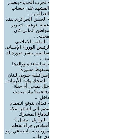
-الحزب الجديد- يتصدر
المشهد على حساب
العدالة و ...
-
الجيش الجزائري ينفذ
عملة -نوعية- لتحرير
مواطن ألماني كان
مخت ...
-
المكتب الإعلامي
لرئيس الوزراء الإسباني
سانشيز ينشر صورة له
ب ...
-
إصابة فتاة ووالدها
بسقوط مسيرة
إسرائيلية جنوبي لبنان
-
الضحك وقت الأزمات..
خلل نفسي أم حيلة
دفاعية؟ ماذا يحدث
داخل ...
-
فيدان يتوقع انضمام
مصر إلى اتفاقية مكة
للدفاع المشترك
-
البرازيل.. مقتل 4
أشخاص جراء تحطم
مروحية سياحية في ريو
دي جا ...