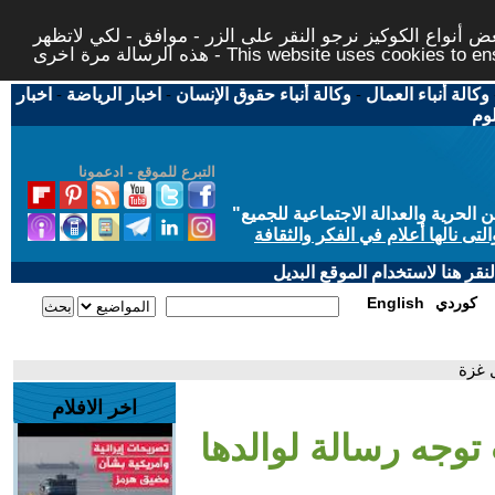
 أنواع الكوكيز نرجو النقر على الزر - موافق - لكي لاتظهر
This website uses cookies to ensure you ge
وكالة أنباء العمال
-
وكالة أنباء حقوق الإنسان
-
اخبار الرياضة
-
اخبار
لوم
التبرع للموقع - ادعمونا
حرية والعدالة الاجتماعية للجميع
"
تى نالها أعلام في الفكر والثقافة
قر هنا لاستخدام الموقع البديل
كوردي
English
 غزة
اخر الافلام
توجه رسالة لوالدها