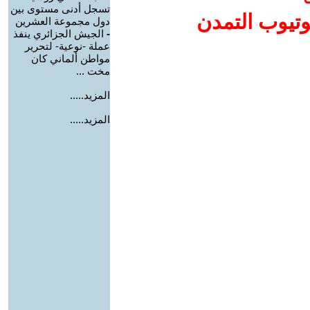
تسجل أدنى مستوى بين
وتيوب التمدن
دول مجموعة العشرين
-
الجيش الجزائري ينفذ
عملة -نوعية- لتحرير
مواطن ألماني كان
مخت ...
المزيد.....
المزيد.....