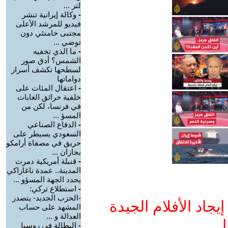
لتر ...
-
وكالة إيرانية تنشر
فيديو للمرشد الأعلى
مجتبى خامنئي دون
توضي ...
-
ما الذي تخفيه
الشمس؟ أدق صور
لسطحها تكشف أسرار
دواماتها
-
اعتقال المئات على
خلفية حرائق الغابات
في فرنسا، لكن من
المسؤ ...
-
الدفاع الصناعي
السعودي يسيطر على
حريق في مصفاة أرامكو
بجازان ...
-
قنبلة أمريكية دمرت
المدينة.. عمدة ناغازاكي
يحدد الجهة المسؤو ...
-
استطلاع تركي:
-الحزب الجديد- يتصدر
جاد الأفلام الجيدة
المشهد على حساب
العدالة و ...
ا
-
البطالة في روسيا