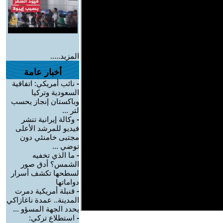
المزيد.....
أخبار عامة
-
نائب أمريكي: اتفاقية
السعودية وتركيا
وباكستان إنجاز يحسب
لتر ...
-
وكالة إيرانية تنشر
فيديو للمرشد الأعلى
مجتبى خامنئي دون
توضي ...
-
ما الذي تخفيه
الشمس؟ أدق صور
لسطحها تكشف أسرار
دواماتها
-
قنبلة أمريكية دمرت
المدينة.. عمدة ناغازاكي
يحدد الجهة المسؤو ...
-
استطلاع تركي: