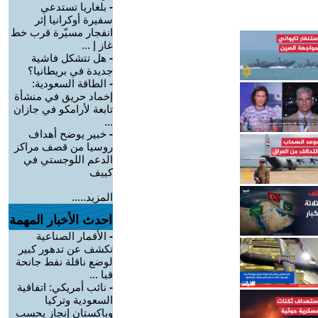
-
بلغاريا تستدعي
سفيرة أوكرانيا إثر
انفجار مسيّرة قرب خط
غاز إ ...
-
هل تتشكل فاشية
جديدة في بريطانيا؟
-
الطاقة السعودية:
إخماد حريق في منشأة
تابعة لأرامكو في جازان
...
-
خبير يوضح أهداف
روسيا من قصف مراكز
الدعم اللوجستي في
كييف
المزيد.....
احدث الأخبار المهمة
-
الأقمار الصناعية
تكشف عن تدهور كبير
لوضع ناقلة نفط جانحة
قبا ...
-
نائب أمريكي: اتفاقية
السعودية وتركيا
وباكستان إنجاز يحسب