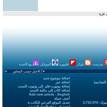
 غزة
بنترست
بلوكر
فليبورد
الموبايل
بودكاست
اضافة موضوع جديد
التضامنية
اضافة خبر
إضافة يوتيوب-فلم إلى يوتيوب التمدن
إضافة كتاب إلى مكتبة التمدن
Add new article - English
أضف حملة
3,732,97
تعديل الموقع الفرعي للكاتب-ة
ابحث في موقع الحوار المتمدن