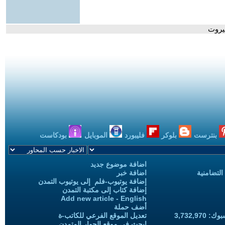
بيروت
بنترست
بلوكر
فليبورد
الموبايل
بودكاست
اضافة موضوع جديد
التضامنية
اضافة خبر
إضافة يوتيوب-فلم إلى يوتيوب التمدن
إضافة كتاب إلى مكتبة التمدن
Add new article - English
أضف حملة
3,732,97
تعديل الموقع الفرعي للكاتب-ة
ابحث في موقع الحوار المتمدن