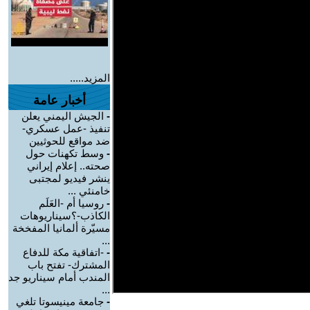
المزيد.....
أخبار عامة
-
الجيش اليمني يعلن
تنفيذ -عمل عسكري-
ضد مواقع للحوثيين
-
وسط تكهنات حول
صحته.. إعلام إيراني
ينشر فيديو لمجتبى
خامنئي ...
-
روسيا أم -العَلَم
الكاذب-؟سيناريوهات
مسيّرة ألمانيا المفخخة
...
-
-اتفاقية مكة للدفاع
المشترك- تفتح باب
المندب أمام سيناريو جد
...
-
جامعة مينيسوتا تلغي