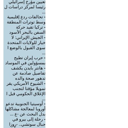
تعيين مؤرخ إسرائيلي
رئيسا لمركز دراسات ل
...
-
تحالفات ردع إقليمية
وسط توترات المنطقة
-
تركيا تقيد حركة
السفن بالبحر الأسود
-
الجيش الإيراني: لا
خيار للولايات المتحدة
سوى القبول بالوضع ا
...
-
حرب إيران تطيح
بمسؤولين في الموساد
-
هانتر بايدن يكشف
تفاصيل صادمة عن
تدهور صحة والده
-
الشيوخ الأمريكي يقر
تمويلا مؤقتا لتجنب
الإغلاق الحكومي قبل ا
...
-
أوسيتيا الجنوبية تدعو
أوروبا لمعالجة مشاكلها
بدل البحث عن -ع ...
-
رحلة إلى بيرو في
جبال سوتشي.. -روزا