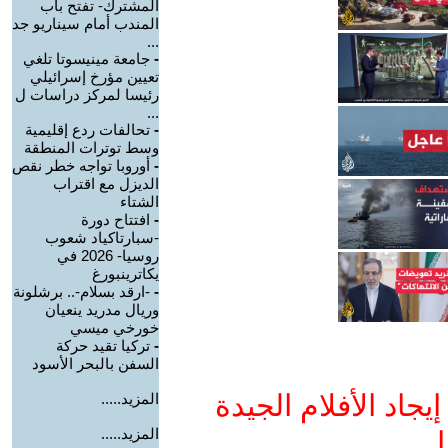
المشترك- تفتح باب
المندب أمام سيناريو جد
...
-
جامعة مينيسوتا تلغي
تعيين مؤرخ إسرائيلي
رئيسا لمركز دراسات ل
...
-
تحالفات ردع إقليمية
وسط توترات المنطقة
-
أوروبا تواجه خطر نقص
الديزل مع اقتراب
الشتاء
-
افتتاح دورة
-سبارتاكياد شعوب
روسيا- 2026 في
يكاترينبورغ
-
-ارقد بسلام-.. برشلونة
وريال مدريد ينعيان
خورخي ميسي
-
تركيا تقيد حركة
السفن بالبحر الأسود
جاد الأفلام الجيدة
المزيد.....
المزيد.....
ا