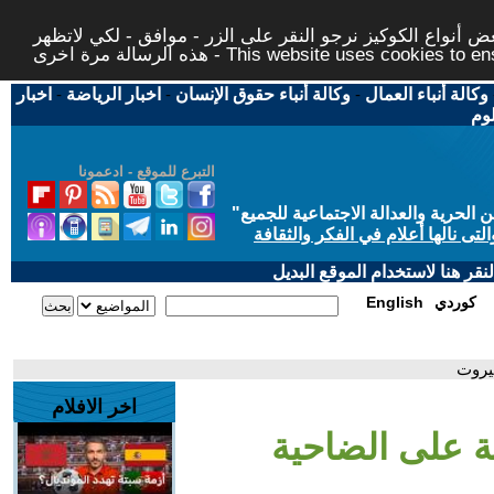
 أنواع الكوكيز نرجو النقر على الزر - موافق - لكي لاتظهر
This website uses cookies to ensure you ge
وكالة أنباء العمال
-
وكالة أنباء حقوق الإنسان
-
اخبار الرياضة
-
اخبار
لوم
التبرع للموقع - ادعمونا
حرية والعدالة الاجتماعية للجميع
"
تى نالها أعلام في الفكر والثقافة
قر هنا لاستخدام الموقع البديل
كوردي
English
بيروت
اخر الافلام
فة على الضاحية